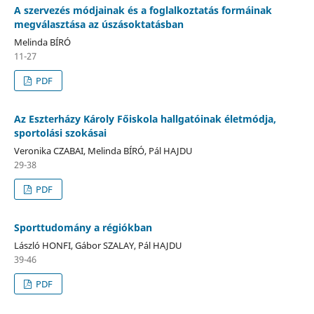
A szervezés módjainak és a foglalkoztatás formáinak
megválasztása az úszásoktatásban
Melinda BÍRÓ
11-27
PDF
Az Eszterházy Károly Főiskola hallgatóinak életmódja,
sportolási szokásai
Veronika CZABAI, Melinda BÍRÓ, Pál HAJDU
29-38
PDF
Sporttudomány a régiókban
László HONFI, Gábor SZALAY, Pál HAJDU
39-46
PDF