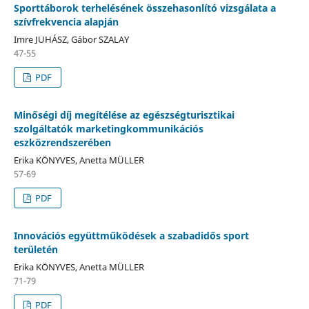
Sporttáborok terhelésének összehasonlító vizsgálata a
szívfrekvencia alapján
Imre JUHÁSZ, Gábor SZALAY
47-55
PDF
Minőségi díj megítélése az egészségturisztikai
szolgáltatók marketingkommunikációs
eszközrendszerében
Erika KÖNYVES, Anetta MÜLLER
57-69
PDF
Innovációs együttműködések a szabadidős sport
területén
Erika KÖNYVES, Anetta MÜLLER
71-79
PDF