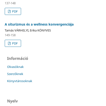
137-148
PDF
A síturizmus és a wellness konvergenciája
Tamás VÁRHELYI, Erika KÖNYVES
149-158
PDF
Információ
Olvasóknak
Szerzőknek
Könyvtárosoknak
Nyelv