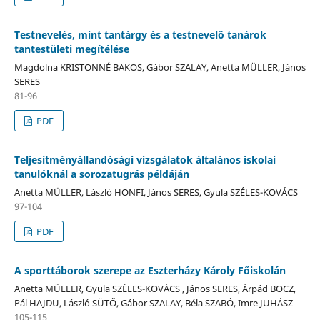
Testnevelés, mint tantárgy és a testnevelő tanárok
tantestületi megítélése
Magdolna KRISTONNÉ BAKOS, Gábor SZALAY, Anetta MÜLLER, János
SERES
81-96
PDF
Teljesítményállandósági vizsgálatok általános iskolai
tanulóknál a sorozatugrás példáján
Anetta MÜLLER, László HONFI, János SERES, Gyula SZÉLES-KOVÁCS
97-104
PDF
A sporttáborok szerepe az Eszterházy Károly Főiskolán
Anetta MÜLLER, Gyula SZÉLES-KOVÁCS , János SERES, Árpád BOCZ,
Pál HAJDU, László SÜTŐ, Gábor SZALAY, Béla SZABÓ, Imre JUHÁSZ
105-115