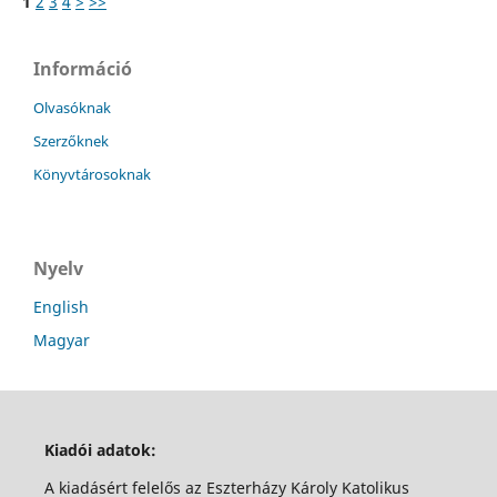
1
2
3
4
>
>>
Információ
Olvasóknak
Szerzőknek
Könyvtárosoknak
Nyelv
English
Magyar
Kiadói adatok:
A kiadásért felelős az Eszterházy Károly Katolikus