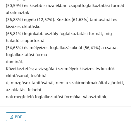
(50,59%) és kisebb százalékban csapatfoglalkoztatási formát
alkalmaztak
(36,83%) egyéb (12,57%). Kezdők (61,63%) tanításánál és
kisvizes oktatáskor
(65,81%) leginkább osztály foglalkoztatási formát, míg
haladó csoportoknál
(54,65%) és mélyvizes foglalkozásoknál (56,41%) a csapat
foglalkoztatási forma
dominál.
Következtetés: a vizsgálati személyek kisvizes és kezdők
oktatásánál, továbbá
új mozgások tanításánál, nem a szakirodalmak által ajánlott,
az oktatási feladat-
nak megfelelő foglalkoztatási formákat választották.
PDF