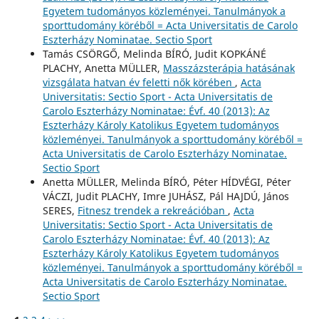
Egyetem tudományos közleményei. Tanulmányok a
sporttudomány köréből = Acta Universitatis de Carolo
Eszterházy Nominatae. Sectio Sport
Tamás CSÖRGŐ, Melinda BÍRÓ, Judit KOPKÁNÉ
PLACHY, Anetta MÜLLER,
Masszázsterápia hatásának
vizsgálata hatvan év feletti nők körében
,
Acta
Universitatis: Sectio Sport - Acta Universitatis de
Carolo Eszterházy Nominatae: Évf. 40 (2013): Az
Eszterházy Károly Katolikus Egyetem tudományos
közleményei. Tanulmányok a sporttudomány köréből =
Acta Universitatis de Carolo Eszterházy Nominatae.
Sectio Sport
Anetta MÜLLER, Melinda BÍRÓ, Péter HÍDVÉGI, Péter
VÁCZI, Judit PLACHY, Imre JUHÁSZ, Pál HAJDÚ, János
SERES,
Fitnesz trendek a rekreációban
,
Acta
Universitatis: Sectio Sport - Acta Universitatis de
Carolo Eszterházy Nominatae: Évf. 40 (2013): Az
Eszterházy Károly Katolikus Egyetem tudományos
közleményei. Tanulmányok a sporttudomány köréből =
Acta Universitatis de Carolo Eszterházy Nominatae.
Sectio Sport