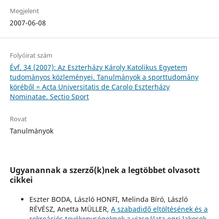
Megjelent
2007-06-08
Folyóirat szám
Évf. 34 (2007): Az Eszterházy Károly Katolikus Egyetem
tudományos közleményei. Tanulmányok a sporttudomány
köréből = Acta Universitatis de Carolo Eszterházy
Nominatae. Sectio Sport
Rovat
Tanulmányok
Ugyanannak a szerző(k)nek a legtöbbet olvasott
cikkei
Eszter BODA, László HONFI, Melinda Bíró, László
RÉVÉSZ, Anetta MÜLLER,
A szabadidő eltöltésének és a
rekreációs tevékenységeknek a vizsgálata egri lakosok