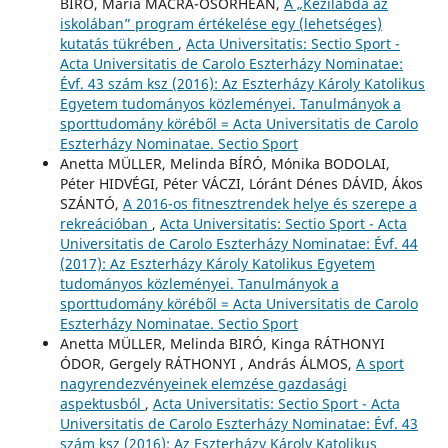
BÍRÓ, Maria MACRA-OSORHEAN,
A „Kézilabda az
iskolában” program értékelése egy (lehetséges)
kutatás tükrében
,
Acta Universitatis: Sectio Sport -
Acta Universitatis de Carolo Eszterházy Nominatae:
Évf. 43 szám ksz (2016): Az Eszterházy Károly Katolikus
Egyetem tudományos közleményei. Tanulmányok a
sporttudomány köréből = Acta Universitatis de Carolo
Eszterházy Nominatae. Sectio Sport
Anetta MÜLLER, Melinda BÍRÓ, Mónika BODOLAI,
Péter HIDVÉGI, Péter VÁCZI, Lóránt Dénes DÁVID, Ákos
SZÁNTÓ,
A 2016-os fitnesztrendek helye és szerepe a
rekreációban
,
Acta Universitatis: Sectio Sport - Acta
Universitatis de Carolo Eszterházy Nominatae: Évf. 44
(2017): Az Eszterházy Károly Katolikus Egyetem
tudományos közleményei. Tanulmányok a
sporttudomány köréből = Acta Universitatis de Carolo
Eszterházy Nominatae. Sectio Sport
Anetta MÜLLER, Melinda BIRÓ, Kinga RÁTHONYI
ÓDOR, Gergely RÁTHONYI , András ÁLMOS,
A sport
nagyrendezvényeinek elemzése gazdasági
aspektusból
,
Acta Universitatis: Sectio Sport - Acta
Universitatis de Carolo Eszterházy Nominatae: Évf. 43
szám ksz (2016): Az Eszterházy Károly Katolikus