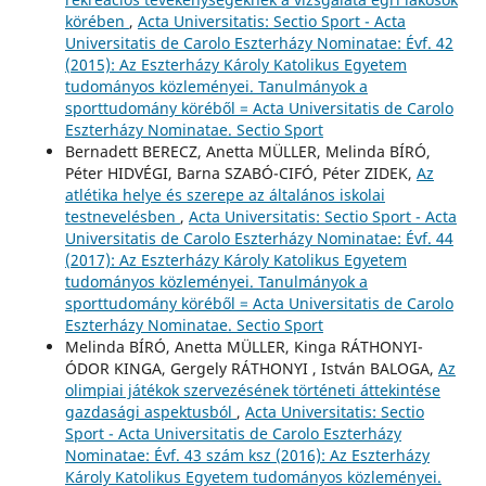
körében
,
Acta Universitatis: Sectio Sport - Acta
Universitatis de Carolo Eszterházy Nominatae: Évf. 42
(2015): Az Eszterházy Károly Katolikus Egyetem
tudományos közleményei. Tanulmányok a
sporttudomány köréből = Acta Universitatis de Carolo
Eszterházy Nominatae. Sectio Sport
Bernadett BERECZ, Anetta MÜLLER, Melinda BÍRÓ,
Péter HIDVÉGI, Barna SZABÓ-CIFÓ, Péter ZIDEK,
Az
atlétika helye és szerepe az általános iskolai
testnevelésben
,
Acta Universitatis: Sectio Sport - Acta
Universitatis de Carolo Eszterházy Nominatae: Évf. 44
(2017): Az Eszterházy Károly Katolikus Egyetem
tudományos közleményei. Tanulmányok a
sporttudomány köréből = Acta Universitatis de Carolo
Eszterházy Nominatae. Sectio Sport
Melinda BÍRÓ, Anetta MÜLLER, Kinga RÁTHONYI-
ÓDOR KINGA, Gergely RÁTHONYI , István BALOGA,
Az
olimpiai játékok szervezésének történeti áttekintése
gazdasági aspektusból
,
Acta Universitatis: Sectio
Sport - Acta Universitatis de Carolo Eszterházy
Nominatae: Évf. 43 szám ksz (2016): Az Eszterházy
Károly Katolikus Egyetem tudományos közleményei.