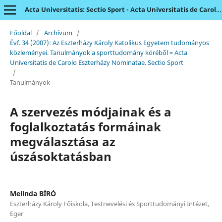
Acta Universitatis: Sectio Sport - Acta Universitatis de Carolo Eszterházy Nominatae
Főoldal
/
Archívum
/
Évf. 34 (2007): Az Eszterházy Károly Katolikus Egyetem tudományos
közleményei. Tanulmányok a sporttudomány köréből = Acta
Universitatis de Carolo Eszterházy Nominatae. Sectio Sport
/
Tanulmányok
A szervezés módjainak és a
foglalkoztatás formáinak
megválasztása az
úszásoktatásban
Melinda BÍRÓ
Eszterházy Károly Főiskola, Testnevelési és Sporttudományi Intézet,
Eger