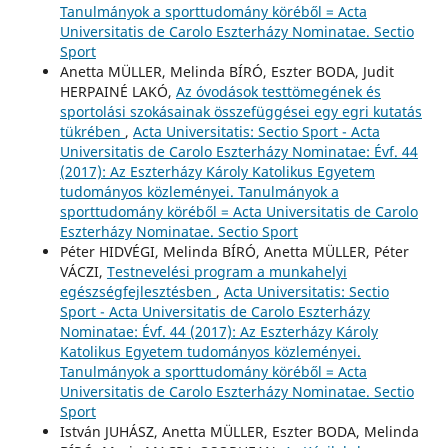
Tanulmányok a sporttudomány köréből = Acta
Universitatis de Carolo Eszterházy Nominatae. Sectio
Sport
Anetta MÜLLER, Melinda BÍRÓ, Eszter BODA, Judit
HERPAINÉ LAKÓ,
Az óvodások testtömegének és
sportolási szokásainak összefüggései egy egri kutatás
tükrében
,
Acta Universitatis: Sectio Sport - Acta
Universitatis de Carolo Eszterházy Nominatae: Évf. 44
(2017): Az Eszterházy Károly Katolikus Egyetem
tudományos közleményei. Tanulmányok a
sporttudomány köréből = Acta Universitatis de Carolo
Eszterházy Nominatae. Sectio Sport
Péter HIDVÉGI, Melinda BÍRÓ, Anetta MÜLLER, Péter
VÁCZI,
Testnevelési program a munkahelyi
egészségfejlesztésben
,
Acta Universitatis: Sectio
Sport - Acta Universitatis de Carolo Eszterházy
Nominatae: Évf. 44 (2017): Az Eszterházy Károly
Katolikus Egyetem tudományos közleményei.
Tanulmányok a sporttudomány köréből = Acta
Universitatis de Carolo Eszterházy Nominatae. Sectio
Sport
István JUHÁSZ, Anetta MÜLLER, Eszter BODA, Melinda