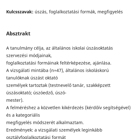
Kulcsszavak:
úszás, foglalkoztatási formák, megfigyelés
Absztrakt
A tanulmány célja, az általános iskolai úszásoktatás
szervezési módjainak,
foglalkoztatási formáinak feltérképezése, ajánlása.
A vizsgálati mintába (n=47), általános iskoláskorú
tanulóknak úszást oktató
személyek tartoztak (testnevelő tanár, szakképzett
úszásoktató; úszóedző, úszó-
mester).
A felméréshez a közvetlen kikérdezés (kérdőív segítségével)
és a kategoriális
megfigyelés módszerét alkalmaztam.
Eredmények: a vizsgálati személyek leginkább
osztályfoglalkoztatási formát