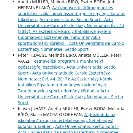
Anetta MÜLLER, Melinda BÍRÓ, Eszter BODA, Judit
HERPAINÉ LAKÓ,
Az óvodások testtömegének és
sportolási szokásainak összefüggései egy egri kutatás
tükrében
,
Acta Universitatis: Sectio Sport - Acta
Universitatis de Carolo Eszterházy Nominatae: Évf. 44
(2017): Az Eszterházy Károly Katolikus Egyetem
tudományos közleményei. Tanulmányok a
sporttudomány köréből = Acta Universitatis de Carolo
Eszterházy Nominatae. Sectio Sport
Péter HIDVÉGI, Melinda BÍRÓ, Anetta MÜLLER, Péter
VÁCZI,
Testnevelési program a munkahelyi
egészségfejlesztésben
,
Acta Universitatis: Sectio
Sport - Acta Universitatis de Carolo Eszterházy
Nominatae: Évf. 44 (2017): Az Eszterházy Károly
Katolikus Egyetem tudományos közleményei.
Tanulmányok a sporttudomány köréből = Acta
Universitatis de Carolo Eszterházy Nominatae. Sectio
Sport
István JUHÁSZ, Anetta MÜLLER, Eszter BODA, Melinda
BÍRÓ, Maria MACRA-OSORHEAN,
A „Kézilabda az
iskolában” program értékelése egy (lehetséges)
kutatás tükrében
,
Acta Universitatis: Sectio Sport -
Acta Universitatis de Carolo Eszterházy Nominatae: