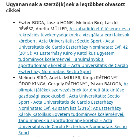
Ugyanannak a szerző(k)nek a legtöbbet olvasott
cikkei
Eszter BODA, László HONFI, Melinda Bíró, László
RÉVÉSZ, Anetta MÜLLER,
A szabadidő eltöltésének és a
rekreációs tevékenységeknek a vizsgálata egri lakosok
körében
,
Acta Universitatis: Sectio Sport - Acta
Universitatis de Carolo Eszterházy Nominatae: Évf. 42
(2015): Az Eszterházy Károly Katolikus Egyetem
tudományos közleményei. Tanulmányok a
sporttudomány köréből = Acta Universitatis de Carolo
Eszterházy Nominatae. Sectio Sport
Melinda BÍRÓ, Anetta MÜLLER, Kinga RÁTHONYI-
ÓDOR KINGA, Gergely RÁTHONYI , István BALOGA,
Az
olimpiai játékok szervezésének történeti áttekintése
gazdasági aspektusból
,
Acta Universitatis: Sectio
Sport - Acta Universitatis de Carolo Eszterházy
Nominatae: Évf. 43 szám ksz (2016): Az Eszterházy
Károly Katolikus Egyetem tudományos közleményei.
Tanulmányok a sporttudomány köréből = Acta
Universitatis de Carolo Eszterházy Nominatae. Sectio
Sport