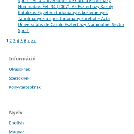
Sport - Acta Universitatis de Carolo Eszterházy
Nominatae: Évf. 34 (2007): Az Eszterházy Károly
Katolikus Egyetem tudományos közleményei.
Tanulmányok a sporttudomány köréből = Acta
Universitatis de Carolo Eszterházy Nominatae. Sectio
Sport
1
2
3
4
5
6
>
>>
Információ
Olvasóknak
Szerzőknek
Könyvtárosoknak
Nyelv
English
Magyar