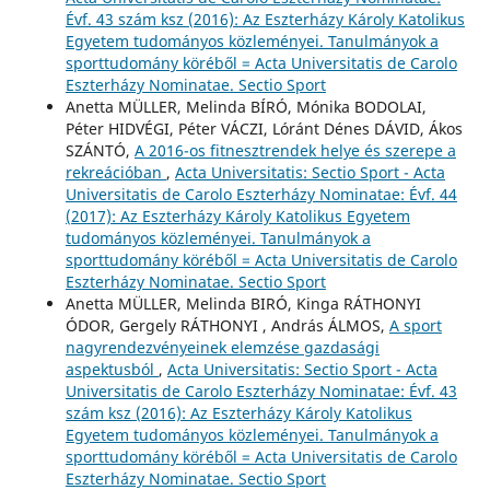
Évf. 43 szám ksz (2016): Az Eszterházy Károly Katolikus
Egyetem tudományos közleményei. Tanulmányok a
sporttudomány köréből = Acta Universitatis de Carolo
Eszterházy Nominatae. Sectio Sport
Anetta MÜLLER, Melinda BÍRÓ, Mónika BODOLAI,
Péter HIDVÉGI, Péter VÁCZI, Lóránt Dénes DÁVID, Ákos
SZÁNTÓ,
A 2016-os fitnesztrendek helye és szerepe a
rekreációban
,
Acta Universitatis: Sectio Sport - Acta
Universitatis de Carolo Eszterházy Nominatae: Évf. 44
(2017): Az Eszterházy Károly Katolikus Egyetem
tudományos közleményei. Tanulmányok a
sporttudomány köréből = Acta Universitatis de Carolo
Eszterházy Nominatae. Sectio Sport
Anetta MÜLLER, Melinda BIRÓ, Kinga RÁTHONYI
ÓDOR, Gergely RÁTHONYI , András ÁLMOS,
A sport
nagyrendezvényeinek elemzése gazdasági
aspektusból
,
Acta Universitatis: Sectio Sport - Acta
Universitatis de Carolo Eszterházy Nominatae: Évf. 43
szám ksz (2016): Az Eszterházy Károly Katolikus
Egyetem tudományos közleményei. Tanulmányok a
sporttudomány köréből = Acta Universitatis de Carolo
Eszterházy Nominatae. Sectio Sport