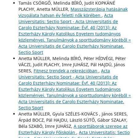
Tamás CSÖRGŐ, Melinda BÍRÓ, Judit KOPKÁNÉ
PLACHY, Anetta MÜLLER,
Masszázsterápia hatásának
vizsgálata hatvan év feletti nők körében
,
Acta
Universitatis: Sectio Sport - Acta Universitatis de
Carolo Eszterházy Nominatae: Évf. 40 (2013): Az
Eszterházy Károly Katolikus Egyetem tudományos
közleményei. Tanulmányok a sporttudomány köréből =
Acta Universitatis de Carolo Eszterházy Nominatae.
Sectio Sport
Anetta MÜLLER, Melinda BÍRÓ, Péter HÍDVÉGI, Péter
VÁCZI, Judit PLACHY, Imre JUHÁSZ, Pál HAJDÚ, János
SERES,
Fitnesz trendek a rekreációban
,
Acta
Universitatis: Sectio Sport - Acta Universitatis de
Carolo Eszterházy Nominatae: Évf. 40 (2013): Az
Eszterházy Károly Katolikus Egyetem tudományos
közleményei. Tanulmányok a sporttudomány köréből =
Acta Universitatis de Carolo Eszterházy Nominatae.
Sectio Sport
Anetta MÜLLER, Gyula SZÉLES-KOVÁCS , János SERES,
Árpád BOCZ, Pál HAJDU, László SÜTŐ, Gábor SZALAY,
Béla SZABÓ, Imre JUHÁSZ,
A sporttáborok szerepe az
Eszterházy Károly Főiskolán
,
Acta Universitatis: Sectio