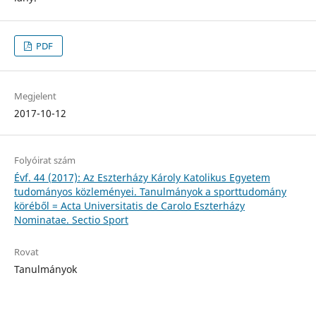
PDF
Megjelent
2017-10-12
Folyóirat szám
Évf. 44 (2017): Az Eszterházy Károly Katolikus Egyetem
tudományos közleményei. Tanulmányok a sporttudomány
köréből = Acta Universitatis de Carolo Eszterházy
Nominatae. Sectio Sport
Rovat
Tanulmányok