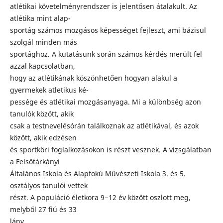
atlétikai követelményrendszer is jelentősen átalakult. Az
atlétika mint alap-
sportág számos mozgásos képességet fejleszt, ami bázisul
szolgál minden más
sportághoz. A kutatásunk során számos kérdés merült fel
azzal kapcsolatban,
hogy az atlétikának köszönhetően hogyan alakul a
gyermekek atletikus ké-
pessége és atlétikai mozgásanyaga. Mi a különbség azon
tanulók között, akik
csak a testnevelésórán találkoznak az atlétikával, és azok
között, akik edzésen
és sportköri foglalkozásokon is részt vesznek. A vizsgálatban
a Felsőtárkányi
Általános Iskola és Alapfokú Művészeti Iskola 3. és 5.
osztályos tanulói vettek
részt. A populáció életkora 9−12 év között oszlott meg,
melyből 27 fiú és 33
lány.