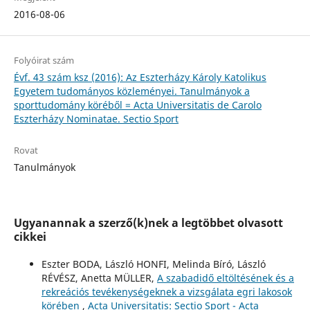
2016-08-06
Folyóirat szám
Évf. 43 szám ksz (2016): Az Eszterházy Károly Katolikus
Egyetem tudományos közleményei. Tanulmányok a
sporttudomány köréből = Acta Universitatis de Carolo
Eszterházy Nominatae. Sectio Sport
Rovat
Tanulmányok
Ugyanannak a szerző(k)nek a legtöbbet olvasott
cikkei
Eszter BODA, László HONFI, Melinda Bíró, László
RÉVÉSZ, Anetta MÜLLER,
A szabadidő eltöltésének és a
rekreációs tevékenységeknek a vizsgálata egri lakosok
körében
,
Acta Universitatis: Sectio Sport - Acta