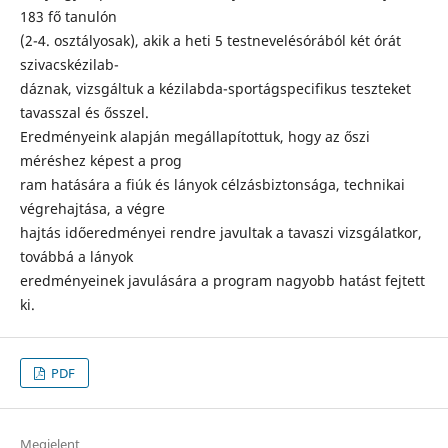
183 fő tanulón
(2-4. osztályosak), akik a heti 5 testnevelésórából két órát
szivacskézilab-
dáznak, vizsgáltuk a kézilabda-sportágspecifikus teszteket
tavasszal és ősszel.
Eredményeink alapján megállapítottuk, hogy az őszi
méréshez képest a prog
ram hatására a fiúk és lányok célzásbiztonsága, technikai
végrehajtása, a végre
hajtás időeredményei rendre javultak a tavaszi vizsgálatkor,
továbbá a lányok
eredményeinek javulására a program nagyobb hatást fejtett
ki.
PDF
Megjelent