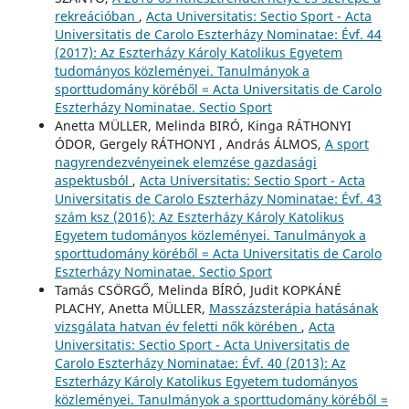
rekreációban
,
Acta Universitatis: Sectio Sport - Acta
Universitatis de Carolo Eszterházy Nominatae: Évf. 44
(2017): Az Eszterházy Károly Katolikus Egyetem
tudományos közleményei. Tanulmányok a
sporttudomány köréből = Acta Universitatis de Carolo
Eszterházy Nominatae. Sectio Sport
Anetta MÜLLER, Melinda BIRÓ, Kinga RÁTHONYI
ÓDOR, Gergely RÁTHONYI , András ÁLMOS,
A sport
nagyrendezvényeinek elemzése gazdasági
aspektusból
,
Acta Universitatis: Sectio Sport - Acta
Universitatis de Carolo Eszterházy Nominatae: Évf. 43
szám ksz (2016): Az Eszterházy Károly Katolikus
Egyetem tudományos közleményei. Tanulmányok a
sporttudomány köréből = Acta Universitatis de Carolo
Eszterházy Nominatae. Sectio Sport
Tamás CSÖRGŐ, Melinda BÍRÓ, Judit KOPKÁNÉ
PLACHY, Anetta MÜLLER,
Masszázsterápia hatásának
vizsgálata hatvan év feletti nők körében
,
Acta
Universitatis: Sectio Sport - Acta Universitatis de
Carolo Eszterházy Nominatae: Évf. 40 (2013): Az
Eszterházy Károly Katolikus Egyetem tudományos
közleményei. Tanulmányok a sporttudomány köréből =