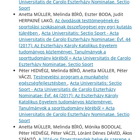
Universitatis de Carolo Eszterházy Nominatae. Sectio
Sport
Anetta MÜLLER, Melinda BÍRÓ, Eszter BODA, Judit
HERPAINÉ LAKÓ,
Az óvodások testtömegének és
sportolási szokásainak összefüggései egy egri kutatás
tükrében
,
Acta Universitatis: Sectio Sport - Acta
Universitatis de Carolo Eszterházy Nominatae: Évf. 44
(2017): Az Eszterházy Károly Katolikus Egyetem
tudományos közleményei. Tanulmányok a
sporttudomány köréből = Acta Universitatis de Carolo
Eszterházy Nominatae. Sectio Sport
Péter HIDVÉGI, Melinda BÍRÓ, Anetta MÜLLER, Péter
VÁCZI,
Testnevelési program a munkahelyi
egészségfejlesztésben
,
Acta Universitatis: Sectio
Sport - Acta Universitatis de Carolo Eszterházy
Nominatae: Évf. 44 (2017): Az Eszterházy Károly
Katolikus Egyetem tudományos közleményei.
Tanulmányok a sporttudomány köréből = Acta
Universitatis de Carolo Eszterházy Nominatae. Sectio
Sport
Anetta MÜLLER, Melinda BÍRÓ, Mónika BODOLAI,
Péter HIDVÉGI, Péter VÁCZI, Lóránt Dénes DÁVID, Ákos
SZÁNTÓ,
A 2016-os fitnesztrendek helye és szerepe a