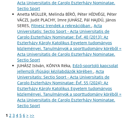
Acta Universitatis de Carolo Eszterházy Nominatae.
Sectio Sport
Anetta MÜLLER, Melinda BÍRÓ, Péter HÍDVÉGI, Péter
VÁCZI, Judit PLACHY, Imre JUHÁSZ, Pál HAJDÚ, János
SERES,
Fitnesz trendek a rekreációban
,
Acta
Universitatis: Sectio Sport - Acta Universitatis de
Carolo Eszterházy Nominatae: Évf. 40 (2013): Az
Eszterházy Károly Katolikus Egyetem tudományos
közleményei. Tanulmányok a sporttudomány köréből =
Acta Universitatis de Carolo Eszterházy Nominatae.
Sectio Sport
JUHÁSZ István, KÓNYA Réka,
Edző-sportoló kapcsolat
jellemzői ifjúsági kézilabdázók körében
,
Acta
Universitatis: Sectio Sport - Acta Universitatis de
Carolo Eszterházy Nominatae: Évf. 55 (2024): Az
Eszterházy Károly Katolikus Egyetem tudományos
közleményei. Tanulmányok a sporttudomány köréből =
Acta Universitatis de Carolo Eszterházy Nominatae.
Sectio Sport
1
2
3
4
5
6
>
>>