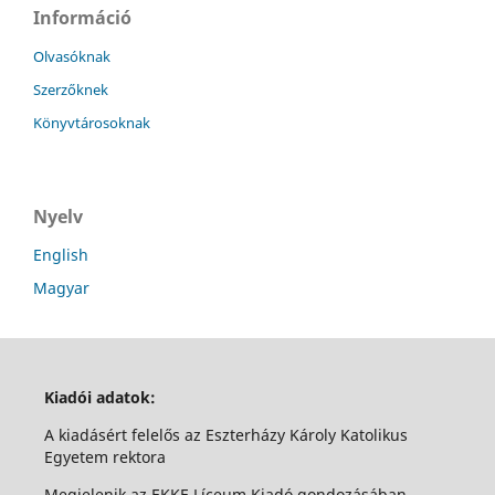
Információ
Olvasóknak
Szerzőknek
Könyvtárosoknak
Nyelv
English
Magyar
Kiadói adatok:
A kiadásért felelős az Eszterházy Károly Katolikus
Egyetem rektora
Megjelenik az EKKE Líceum Kiadó gondozásában