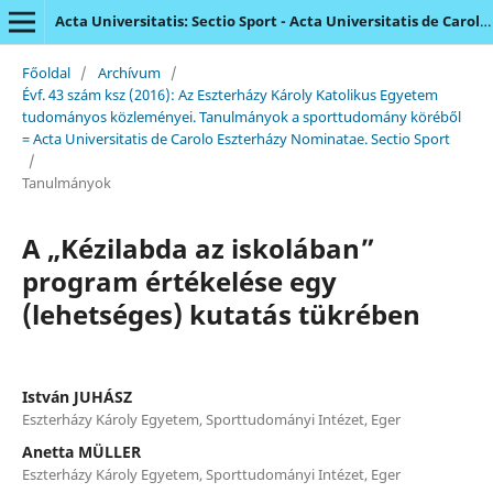
Acta Universitatis: Sectio Sport - Acta Universitatis de Carolo Eszterházy Nominatae
Főoldal
/
Archívum
/
Évf. 43 szám ksz (2016): Az Eszterházy Károly Katolikus Egyetem
tudományos közleményei. Tanulmányok a sporttudomány köréből
= Acta Universitatis de Carolo Eszterházy Nominatae. Sectio Sport
/
Tanulmányok
A „Kézilabda az iskolában”
program értékelése egy
(lehetséges) kutatás tükrében
István JUHÁSZ
Eszterházy Károly Egyetem, Sporttudományi Intézet, Eger
Anetta MÜLLER
Eszterházy Károly Egyetem, Sporttudományi Intézet, Eger