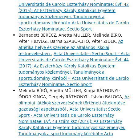
Universitatis de Carolo Eszterházy Nominatae: Évf. 42
(2015): Az Eszterházy Károly Katolikus Egyetem
tudományos közleményei. Tanulmányok a
sporttudomány köréből = Acta Universitatis de Carolo
Eszterházy Nominatae. Sectio Sport
Bernadett BERECZ, Anetta MÜLLER, Melinda BÍRÓ,
Péter HIDVÉGI, Barna SZABÓ-CIFÓ, Péter ZIDEK,
Az
atlétika helye és szerepe az általános iskolai
testnevelésben
,
Acta Universitatis: Sectio Sport - Acta
Universitatis de Carolo Eszterházy Nominatae: Évf. 44
(2017): Az Eszterházy Károly Katolikus Egyetem
tudományos közleményei. Tanulmányok a
sporttudomány köréből = Acta Universitatis de Carolo
Eszterházy Nominatae. Sectio Sport
Melinda BÍRÓ, Anetta MÜLLER, Kinga RÁTHONYI-
ÓDOR KINGA, Gergely RÁTHONYI , István BALOGA,
Az
olimpiai játékok szervezésének történeti áttekintése
gazdasági aspektusból
,
Acta Universitatis: Sectio
Sport - Acta Universitatis de Carolo Eszterházy
Nominatae: Évf. 43 szám ksz (2016): Az Eszterházy
Károly Katolikus Egyetem tudományos közleményei.
Tanulmányok a sporttudomány köréből = Acta