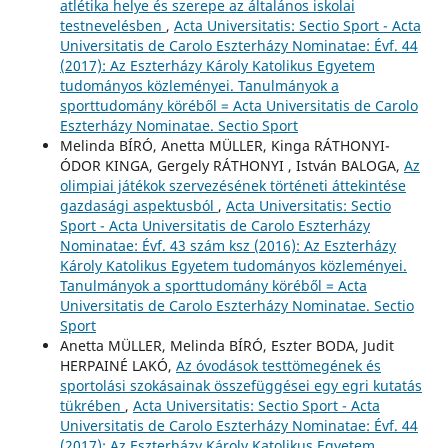
atlétika helye és szerepe az általános iskolai
testnevelésben
,
Acta Universitatis: Sectio Sport - Acta
Universitatis de Carolo Eszterházy Nominatae: Évf. 44
(2017): Az Eszterházy Károly Katolikus Egyetem
tudományos közleményei. Tanulmányok a
sporttudomány köréből = Acta Universitatis de Carolo
Eszterházy Nominatae. Sectio Sport
Melinda BÍRÓ, Anetta MÜLLER, Kinga RÁTHONYI-
ÓDOR KINGA, Gergely RÁTHONYI , István BALOGA,
Az
olimpiai játékok szervezésének történeti áttekintése
gazdasági aspektusból
,
Acta Universitatis: Sectio
Sport - Acta Universitatis de Carolo Eszterházy
Nominatae: Évf. 43 szám ksz (2016): Az Eszterházy
Károly Katolikus Egyetem tudományos közleményei.
Tanulmányok a sporttudomány köréből = Acta
Universitatis de Carolo Eszterházy Nominatae. Sectio
Sport
Anetta MÜLLER, Melinda BÍRÓ, Eszter BODA, Judit
HERPAINÉ LAKÓ,
Az óvodások testtömegének és
sportolási szokásainak összefüggései egy egri kutatás
tükrében
,
Acta Universitatis: Sectio Sport - Acta
Universitatis de Carolo Eszterházy Nominatae: Évf. 44
(2017): Az Eszterházy Károly Katolikus Egyetem