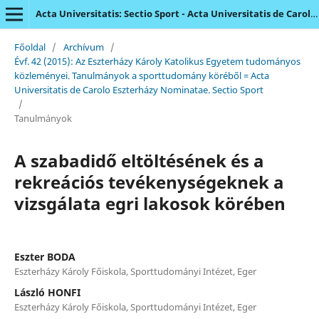
Acta Universitatis: Sectio Sport - Acta Universitatis de Carolo Eszterházy Nominatae
Főoldal
/
Archívum
/
Évf. 42 (2015): Az Eszterházy Károly Katolikus Egyetem tudományos
közleményei. Tanulmányok a sporttudomány köréből = Acta
Universitatis de Carolo Eszterházy Nominatae. Sectio Sport
/
Tanulmányok
A szabadidő eltöltésének és a
rekreációs tevékenységeknek a
vizsgálata egri lakosok körében
Eszter BODA
Eszterházy Károly Főiskola, Sporttudományi Intézet, Eger
László HONFI
Eszterházy Károly Főiskola, Sporttudományi Intézet, Eger