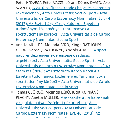
Péter HIDVÉGI, Péter VÁCZI, Lóránt Dénes DÁVID, Ákos
SZÁNTÓ,
A 2016-os fitnesztrendek helye és szerepe a
rekreációban
,
Acta Universitatis: Sectio Sport - Acta
Universitatis de Carolo Eszterházy Nominatae: Évf. 44
(2017): Az Eszterházy Károly Katolikus Egyetem
tudományos közleményei. Tanulmányok a
sporttudomány köréből = Acta Universitatis de Carolo
Eszterházy Nominatae. Sectio Sport
Anetta MÜLLER, Melinda BIRÓ, Kinga RÁTHONYI
ÓDOR, Gergely RÁTHONYI , András ÁLMOS,
A sport
nagyrendezvényeinek elemzése gazdasági
aspektusból
,
Acta Universitatis: Sectio Sport - Acta
Universitatis de Carolo Eszterházy Nominatae: Évf. 43
szám ksz (2016): Az Eszterházy Károly Katolikus
Egyetem tudományos közleményei. Tanulmányok a
sporttudomány köréből = Acta Universitatis de Carolo
Eszterházy Nominatae. Sectio Sport
Tamás CSÖRGŐ, Melinda BÍRÓ, Judit KOPKÁNÉ
PLACHY, Anetta MÜLLER,
Masszázsterápia hatásának
vizsgálata hatvan év feletti nők körében
,
Acta
Universitatis: Sectio Sport - Acta Universitatis de
Carolo Eszterházy Nominatae: Évf. 40 (2013): Az