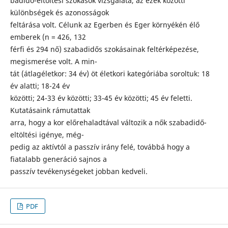
badidő-eltöltési szokások vizsgálata, az ezek közötti
különbségek és azonosságok
feltárása volt. Célunk az Egerben és Eger környékén élő
emberek (n = 426, 132
férfi és 294 nő) szabadidős szokásainak feltérképezése,
megismerése volt. A min-
tát (átlagéletkor: 34 év) öt életkori kategóriába soroltuk: 18
év alatti; 18-24 év
közötti; 24-33 év közötti; 33-45 év közötti; 45 év feletti.
Kutatásaink rámutattak
arra, hogy a kor előrehaladtával változik a nők szabadidő-
eltöltési igénye, még-
pedig az aktívtól a passzív irány felé, továbbá hogy a
fiatalabb generáció sajnos a
passzív tevékenységeket jobban kedveli.
PDF