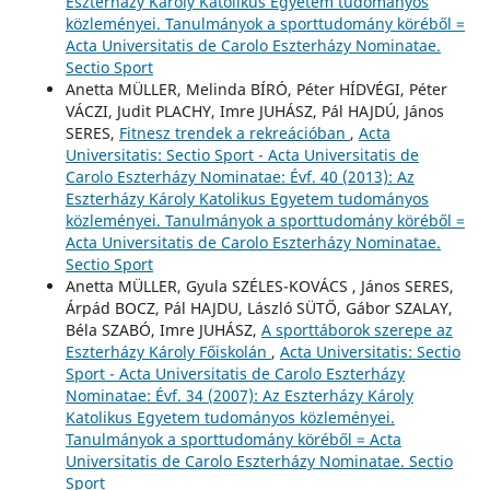
Eszterházy Károly Katolikus Egyetem tudományos
közleményei. Tanulmányok a sporttudomány köréből =
Acta Universitatis de Carolo Eszterházy Nominatae.
Sectio Sport
Anetta MÜLLER, Melinda BÍRÓ, Péter HÍDVÉGI, Péter
VÁCZI, Judit PLACHY, Imre JUHÁSZ, Pál HAJDÚ, János
SERES,
Fitnesz trendek a rekreációban
,
Acta
Universitatis: Sectio Sport - Acta Universitatis de
Carolo Eszterházy Nominatae: Évf. 40 (2013): Az
Eszterházy Károly Katolikus Egyetem tudományos
közleményei. Tanulmányok a sporttudomány köréből =
Acta Universitatis de Carolo Eszterházy Nominatae.
Sectio Sport
Anetta MÜLLER, Gyula SZÉLES-KOVÁCS , János SERES,
Árpád BOCZ, Pál HAJDU, László SÜTŐ, Gábor SZALAY,
Béla SZABÓ, Imre JUHÁSZ,
A sporttáborok szerepe az
Eszterházy Károly Főiskolán
,
Acta Universitatis: Sectio
Sport - Acta Universitatis de Carolo Eszterházy
Nominatae: Évf. 34 (2007): Az Eszterházy Károly
Katolikus Egyetem tudományos közleményei.
Tanulmányok a sporttudomány köréből = Acta
Universitatis de Carolo Eszterházy Nominatae. Sectio
Sport