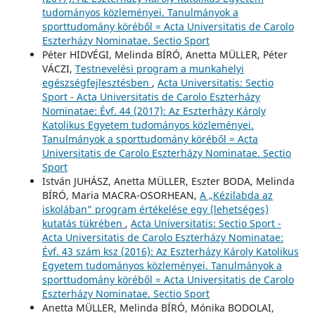
tudományos közleményei. Tanulmányok a
sporttudomány köréből = Acta Universitatis de Carolo
Eszterházy Nominatae. Sectio Sport
Péter HIDVÉGI, Melinda BÍRÓ, Anetta MÜLLER, Péter
VÁCZI,
Testnevelési program a munkahelyi
egészségfejlesztésben
,
Acta Universitatis: Sectio
Sport - Acta Universitatis de Carolo Eszterházy
Nominatae: Évf. 44 (2017): Az Eszterházy Károly
Katolikus Egyetem tudományos közleményei.
Tanulmányok a sporttudomány köréből = Acta
Universitatis de Carolo Eszterházy Nominatae. Sectio
Sport
István JUHÁSZ, Anetta MÜLLER, Eszter BODA, Melinda
BÍRÓ, Maria MACRA-OSORHEAN,
A „Kézilabda az
iskolában” program értékelése egy (lehetséges)
kutatás tükrében
,
Acta Universitatis: Sectio Sport -
Acta Universitatis de Carolo Eszterházy Nominatae:
Évf. 43 szám ksz (2016): Az Eszterházy Károly Katolikus
Egyetem tudományos közleményei. Tanulmányok a
sporttudomány köréből = Acta Universitatis de Carolo
Eszterházy Nominatae. Sectio Sport
Anetta MÜLLER, Melinda BÍRÓ, Mónika BODOLAI,