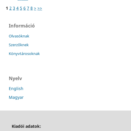
1
2
3
4
5
6
7
8
>
>>
Információ
Olvasóknak
Szerzőknek
Könyvtárosoknak
Nyelv
English
Magyar
Kiadói adatok: