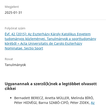
Megjelent
2025-01-31
Folyóirat szám
Évf. 42 (2015): Az Eszterházy Károly Katolikus Egyetem
tudományos közleményei. Tanulmányok a sporttudomány
köréből = Acta Universitatis de Carolo Eszterházy
Nominatae. Sectio Sport
Rovat
Tanulmányok
Ugyanannak a szerző(k)nek a legtöbbet olvasott
cikkei
Bernadett BERECZ, Anetta MÜLLER, Melinda BÍRÓ,
Péter HIDVÉGI, Barna SZABÓ-CIFÓ, Péter ZIDEK,
Az