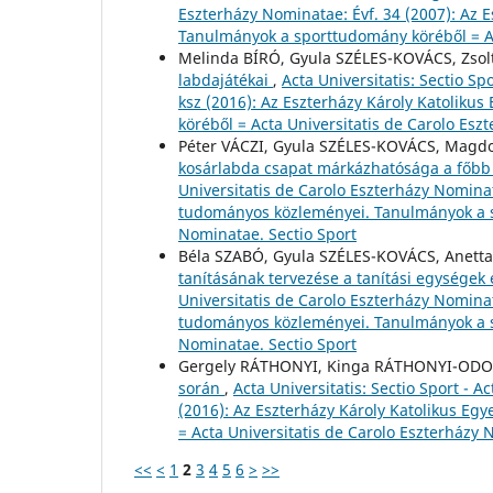
Eszterházy Nominatae: Évf. 34 (2007): Az
Tanulmányok a sporttudomány köréből = Ac
Melinda BÍRÓ, Gyula SZÉLES-KOVÁCS, Zso
labdajátékai
,
Acta Universitatis: Sectio Sp
ksz (2016): Az Eszterházy Károly Katoli
köréből = Acta Universitatis de Carolo Esz
Péter VÁCZI, Gyula SZÉLES-KOVÁCS, Mag
kosárlabda csapat márkázhatósága a főbb
Universitatis de Carolo Eszterházy Nominat
tudományos közleményei. Tanulmányok a sp
Nominatae. Sectio Sport
Béla SZABÓ, Gyula SZÉLES-KOVÁCS, Anett
tanításának tervezése a tanítási egységek
Universitatis de Carolo Eszterházy Nominat
tudományos közleményei. Tanulmányok a sp
Nominatae. Sectio Sport
Gergely RÁTHONYI, Kinga RÁTHONYI-ODO
során
,
Acta Universitatis: Sectio Sport - 
(2016): Az Eszterházy Károly Katolikus 
= Acta Universitatis de Carolo Eszterházy 
<<
<
1
2
3
4
5
6
>
>>