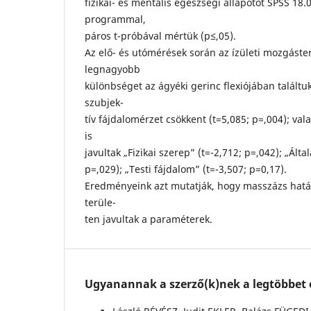
fizikai- és mentális egészségi állapotot SPSS 18
programmal,
páros t-próbával mértük (p≤,05).
Az elő- és utómérések során az ízületi mozgást
legnagyobb
különbséget az ágyéki gerinc flexiójában találtuk
szubjek-
tív fájdalomérzet csökkent (t=5,085; p=,004); va
is
javultak „Fizikai szerep” (t=-2,712; p=,042); „Ált
p=,029); „Testi fájdalom” (t=-3,507; p=0,17).
Eredményeink azt mutatják, hogy masszázs hat
terüle-
ten javultak a paraméterek.
Ugyanannak a szerző(k)nek a legtöbbet o