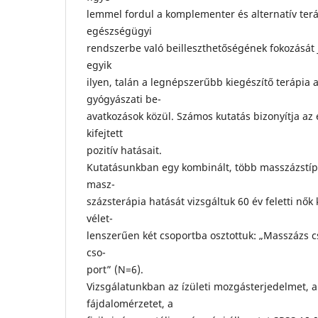
lemmel fordul a komplementer és alternatív teráp
egészségügyi
rendszerbe való beilleszthetőségének fokozását 
egyik
ilyen, talán a legnépszerűbb kiegészítő terápia
gyógyászati be-
avatkozások közül. Számos kutatás bizonyítja az
kifejtett
pozitív hatásait.
Kutatásunkban egy kombinált, több masszázstípu
masz-
százsterápia hatását vizsgáltuk 60 év feletti nők
vélet-
lenszerűen két csoportba osztottuk: „Masszázs cs
cso-
port” (N=6).
Vizsgálatunkban az ízületi mozgásterjedelmet, a
fájdalomérzetet, a