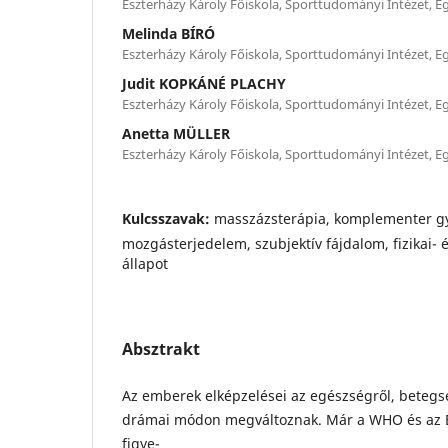
Eszterházy Károly Főiskola, Sporttudományi Intézet, E
Melinda BÍRÓ
Eszterházy Károly Főiskola, Sporttudományi Intézet, E
Judit KOPKÁNÉ PLACHY
Eszterházy Károly Főiskola, Sporttudományi Intézet, E
Anetta MÜLLER
Eszterházy Károly Főiskola, Sporttudományi Intézet, E
Kulcsszavak:
masszázsterápia, komplementer g
mozgásterjedelem, szubjektív fájdalom, fizikai- 
állapot
Absztrakt
Az emberek elképzelései az egészségről, betegs
drámai módon megváltoznak. Már a WHO és az E
figye-