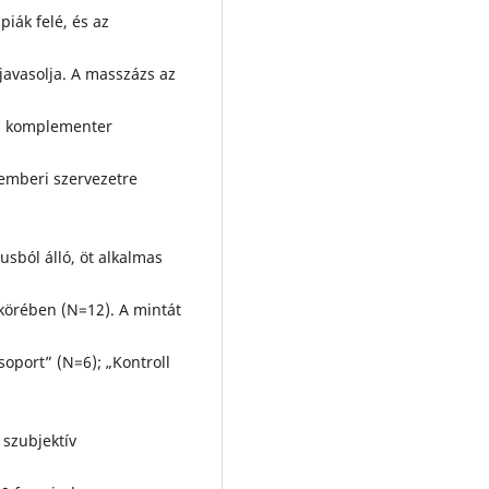
iák felé, és az
javasolja. A masszázs az
 a komplementer
 emberi szervezetre
sból álló, öt alkalmas
 körében (N=12). A mintát
oport” (N=6); „Kontroll
 szubjektív