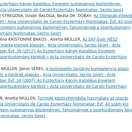
 Eszterházy Károly Katolikus Egyetem tudományos közleményei.
ta Universitatis de Carolo Eszterházy Nominatae. Sectio Sport
lt STREGOVA, István BALOGA, Beáta DR. DOBAY,
Az Olimpiák elfeled
ort - Acta Universitatis de Carolo Eszterházy Nominatae: Évf. 43 sz
kus Egyetem tudományos közleményei. Tanulmányok a sporttudomány
terházy Nominatae. Sectio Sport
dolna KRISTONNÉ BAKOS , Anetta MÜLLER,
Az EKF-Eger HÉSZ
 márka elemek alapján
,
Acta Universitatis: Sectio Sport - Acta
ae: Évf. 39 (2012): Az Eszterházy Károly Katolikus Egyetem
orttudomány köréből = Acta Universitatis de Carolo Eszterházy
a MÜLLER, János SERES,
A testnevelés tantárgy kompetencia alapú
 és a tanórák alapján
,
Acta Universitatis: Sectio Sport - Acta
ae: Évf. 34 (2007): Az Eszterházy Károly Katolikus Egyetem
orttudomány köréből = Acta Universitatis de Carolo Eszterházy
R, Anetta MÜLLER,
Turisták közösségimédia használata az utazás
Acta Universitatis de Carolo Eszterházy Nominatae: Évf. 43 szám ksz
Egyetem tudományos közleményei. Tanulmányok a sporttudomány kör
Nominatae. Sectio Sport