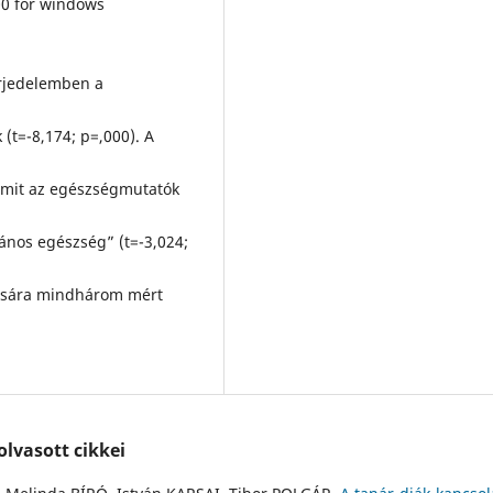
.00 for windows
erjedelemben a
 (t=-8,174; p=,000). A
lamit az egészségmutatók
alános egészség” (t=-3,024;
ására mindhárom mért
lvasott cikkei