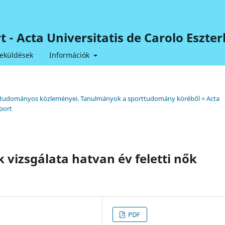
ort - Acta Universitatis de Carolo Esz
eküldések
Információk
tem tudományos közleményei. Tanulmányok a sporttudomány köréből = Acta
port
vizsgálata hatvan év feletti nők
PDF