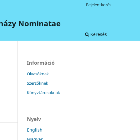
Bejelentkezés
terházy Nominatae
Keresés
Információ
Olvasóknak
Szerzőknek
Könyvtárosoknak
Nyelv
English
Magyar