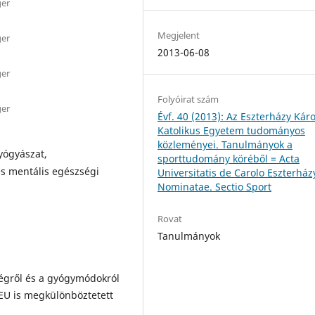
ger
Megjelent
ger
2013-06-08
ger
Folyóirat szám
ger
Évf. 40 (2013): Az Eszterházy Káro
Katolikus Egyetem tudományos
közleményei. Tanulmányok a
yógyászat,
sporttudomány köréből = Acta
és mentális egészségi
Universitatis de Carolo Eszterház
Nominatae. Sectio Sport
Rovat
Tanulmányok
égről és a gyógymódokról
U is megkülönböztetett