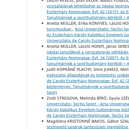
László RÉVÉSZ, Judit EKLER, Balázs FÜGED
vizsgálatának lehetősége az iskolai testn
Eszterházy Nominatae: Évf. 42 (2015): Az
Tanulmányok a sporttudomány köréből = Ac
Anetta MÜLLER, Erika KÖNYVES, László HO
turizmusban
,
Acta Universitatis: Sectio S
Az Eszterházy Károly Katolikus Egyetem 
Universitatis de Carolo Eszterházy Nominat
Anetta MÜLLER, László HONFI, János SERE
iskolai tanulóknál a sorozatugrás példájá
Eszterházy Nominatae: Évf. 34 (2007): Az
Tanulmányok a sporttudomány köréből = Ac
Judit KOPKÁNÉ PLACHY, Imre JUHÁSZ, Meli
egészségi állapotának és testedzési szoká
de Carolo Eszterházy Nominatae: Évf. 42 (
közleményei. Tanulmányok a sporttudomány
Sport
Zsolt STREGOVA, Melinda BÍRÓ, Gyula SZ
Universitatis: Sectio Sport - Acta Universi
Károly Katolikus Egyetem tudományos közl
de Carolo Eszterházy Nominatae. Sectio Sp
Magdolna KRISTONNÉ BAKOS, Gábor SZALA
testnevelő tanárok tantestületi megítélés