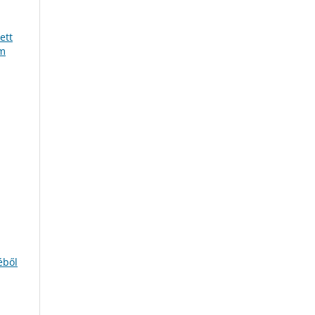
ett
ám
éből