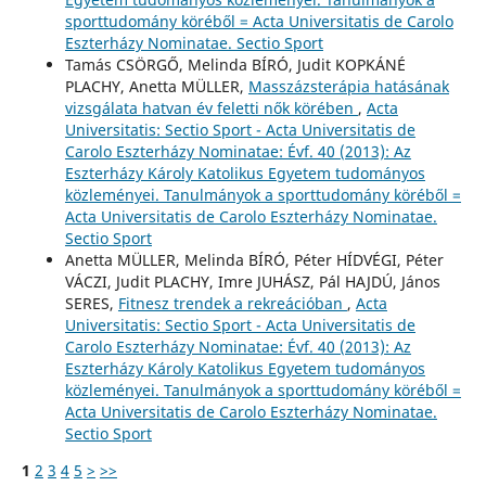
sporttudomány köréből = Acta Universitatis de Carolo
Eszterházy Nominatae. Sectio Sport
Tamás CSÖRGŐ, Melinda BÍRÓ, Judit KOPKÁNÉ
PLACHY, Anetta MÜLLER,
Masszázsterápia hatásának
vizsgálata hatvan év feletti nők körében
,
Acta
Universitatis: Sectio Sport - Acta Universitatis de
Carolo Eszterházy Nominatae: Évf. 40 (2013): Az
Eszterházy Károly Katolikus Egyetem tudományos
közleményei. Tanulmányok a sporttudomány köréből =
Acta Universitatis de Carolo Eszterházy Nominatae.
Sectio Sport
Anetta MÜLLER, Melinda BÍRÓ, Péter HÍDVÉGI, Péter
VÁCZI, Judit PLACHY, Imre JUHÁSZ, Pál HAJDÚ, János
SERES,
Fitnesz trendek a rekreációban
,
Acta
Universitatis: Sectio Sport - Acta Universitatis de
Carolo Eszterházy Nominatae: Évf. 40 (2013): Az
Eszterházy Károly Katolikus Egyetem tudományos
közleményei. Tanulmányok a sporttudomány köréből =
Acta Universitatis de Carolo Eszterházy Nominatae.
Sectio Sport
1
2
3
4
5
>
>>