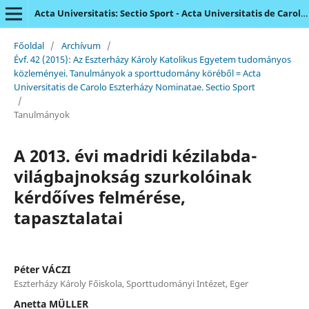
Acta Universitatis: Sectio Sport - Acta Universitatis de Carolo Eszterházy Nominatae
Főoldal
/
Archívum
/
Évf. 42 (2015): Az Eszterházy Károly Katolikus Egyetem tudományos
közleményei. Tanulmányok a sporttudomány köréből = Acta
Universitatis de Carolo Eszterházy Nominatae. Sectio Sport
/
Tanulmányok
A 2013. évi madridi kézilabda-
világbajnokság szurkolóinak
kérdőíves felmérése,
tapasztalatai
Péter VÁCZI
Eszterházy Károly Főiskola, Sporttudományi Intézet, Eger
Anetta MÜLLER