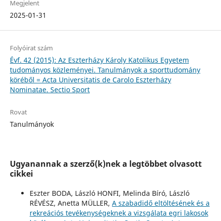
Megjelent
2025-01-31
Folyóirat szám
Évf. 42 (2015): Az Eszterházy Károly Katolikus Egyetem
tudományos közleményei. Tanulmányok a sporttudomány
köréből = Acta Universitatis de Carolo Eszterházy
Nominatae. Sectio Sport
Rovat
Tanulmányok
Ugyanannak a szerző(k)nek a legtöbbet olvasott
cikkei
Eszter BODA, László HONFI, Melinda Bíró, László
RÉVÉSZ, Anetta MÜLLER,
A szabadidő eltöltésének és a
rekreációs tevékenységeknek a vizsgálata egri lakosok