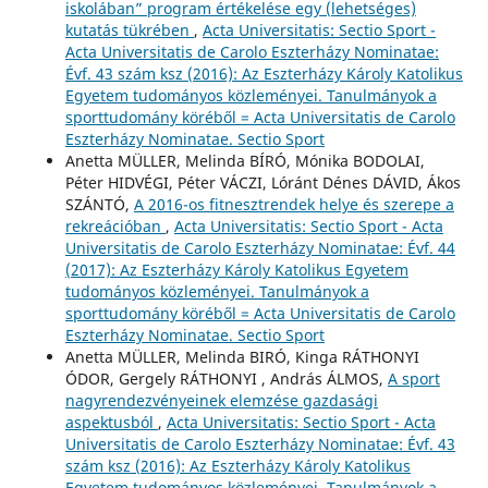
iskolában” program értékelése egy (lehetséges)
kutatás tükrében
,
Acta Universitatis: Sectio Sport -
Acta Universitatis de Carolo Eszterházy Nominatae:
Évf. 43 szám ksz (2016): Az Eszterházy Károly Katolikus
Egyetem tudományos közleményei. Tanulmányok a
sporttudomány köréből = Acta Universitatis de Carolo
Eszterházy Nominatae. Sectio Sport
Anetta MÜLLER, Melinda BÍRÓ, Mónika BODOLAI,
Péter HIDVÉGI, Péter VÁCZI, Lóránt Dénes DÁVID, Ákos
SZÁNTÓ,
A 2016-os fitnesztrendek helye és szerepe a
rekreációban
,
Acta Universitatis: Sectio Sport - Acta
Universitatis de Carolo Eszterházy Nominatae: Évf. 44
(2017): Az Eszterházy Károly Katolikus Egyetem
tudományos közleményei. Tanulmányok a
sporttudomány köréből = Acta Universitatis de Carolo
Eszterházy Nominatae. Sectio Sport
Anetta MÜLLER, Melinda BIRÓ, Kinga RÁTHONYI
ÓDOR, Gergely RÁTHONYI , András ÁLMOS,
A sport
nagyrendezvényeinek elemzése gazdasági
aspektusból
,
Acta Universitatis: Sectio Sport - Acta
Universitatis de Carolo Eszterházy Nominatae: Évf. 43
szám ksz (2016): Az Eszterházy Károly Katolikus
Egyetem tudományos közleményei. Tanulmányok a