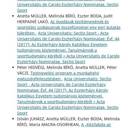
Universitatis de Carolo Eszterházy Nominatae. Sectio
Sport
Anetta MÜLLER, Melinda BÍRÓ, Eszter BODA, Judit
HERPAINÉ LAKÓ,
Az óvodások testtömegének és
sportolási szokásainak összefüggései egy egri kutatás
tükrében
,
Acta Universitatis: Sectio Sport - Acta
Universitatis de Carolo Eszterházy Nominatae: Évf. 44
(2017): Az Eszterházy Károly Katolikus Egyetem
tudományos közleményei. Tanulmányok a
sporttudomány köréből = Acta Universitatis de Carolo
Eszterházy Nominatae. Sectio Sport
Péter HIDVÉGI, Melinda BÍRÓ, Anetta MÜLLER, Péter
VÁCZI,
Testnevelési program a munkahelyi
egészségfejlesztésben
,
Acta Universitatis: Sectio
Sport - Acta Universitatis de Carolo Eszterházy
Nominatae: Évf. 44 (2017): Az Eszterházy Károly
Katolikus Egyetem tudományos közleményei.
Tanulmányok a sporttudomány köréből = Acta
Universitatis de Carolo Eszterházy Nominatae. Sectio
Sport
István JUHÁSZ, Anetta MÜLLER, Eszter BODA, Melinda
BÍRÓ, Maria MACRA-OSORHEAN,
A „Kézilabda az