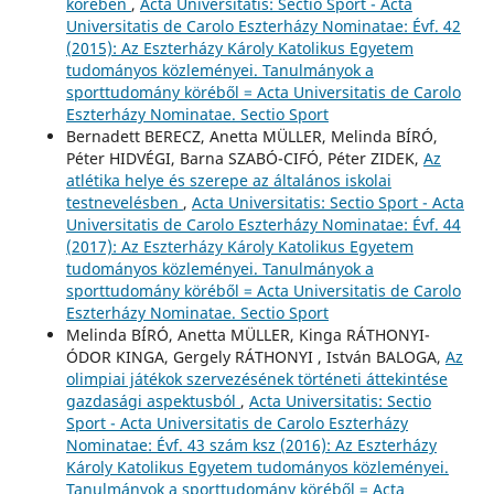
körében
,
Acta Universitatis: Sectio Sport - Acta
Universitatis de Carolo Eszterházy Nominatae: Évf. 42
(2015): Az Eszterházy Károly Katolikus Egyetem
tudományos közleményei. Tanulmányok a
sporttudomány köréből = Acta Universitatis de Carolo
Eszterházy Nominatae. Sectio Sport
Bernadett BERECZ, Anetta MÜLLER, Melinda BÍRÓ,
Péter HIDVÉGI, Barna SZABÓ-CIFÓ, Péter ZIDEK,
Az
atlétika helye és szerepe az általános iskolai
testnevelésben
,
Acta Universitatis: Sectio Sport - Acta
Universitatis de Carolo Eszterházy Nominatae: Évf. 44
(2017): Az Eszterházy Károly Katolikus Egyetem
tudományos közleményei. Tanulmányok a
sporttudomány köréből = Acta Universitatis de Carolo
Eszterházy Nominatae. Sectio Sport
Melinda BÍRÓ, Anetta MÜLLER, Kinga RÁTHONYI-
ÓDOR KINGA, Gergely RÁTHONYI , István BALOGA,
Az
olimpiai játékok szervezésének történeti áttekintése
gazdasági aspektusból
,
Acta Universitatis: Sectio
Sport - Acta Universitatis de Carolo Eszterházy
Nominatae: Évf. 43 szám ksz (2016): Az Eszterházy
Károly Katolikus Egyetem tudományos közleményei.
Tanulmányok a sporttudomány köréből = Acta