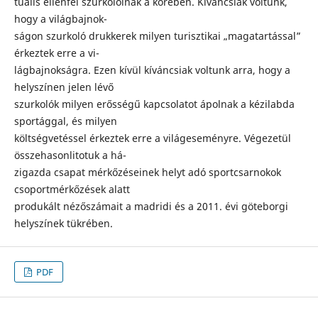
tuális ellenfél szurkolóinak a körében. Kiváncsiak voltunk,
hogy a világbajnok-
ságon szurkoló drukkerek milyen turisztikai „magatartással”
érkeztek erre a vi-
lágbajnokságra. Ezen kívül kíváncsiak voltunk arra, hogy a
helyszínen jelen lévő
szurkolók milyen erősségű kapcsolatot ápolnak a kézilabda
sportággal, és milyen
költségvetéssel érkeztek erre a világeseményre. Végezetül
összehasonlitotuk a há-
zigazda csapat mérkőzéseinek helyt adó sportcsarnokok
csoportmérkőzések alatt
produkált nézőszámait a madridi és a 2011. évi göteborgi
helyszínek tükrében.
PDF