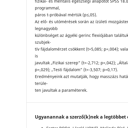
fizikai- és mentális egészségi állapotot SPSS 18
programmal,
páros t-próbával mértük (p≤,05).
Az elő- és utómérések során az ízületi mozgást
legnagyobb
különbséget az ágyéki gerinc flexiójában találtuk
szubjek-
tív fájdalomérzet csökkent (t=5,085; p=,004); va
is
javultak „Fizikai szerep” (t=-2,712; p=,042); „Ált
p=,029); „Testi fájdalom” (t=-3,507; p=0,17).
Eredményeink azt mutatják, hogy masszázs hat
terüle-
ten javultak a paraméterek.
Ugyanannak a szerző(k)nek a legtöbbet o