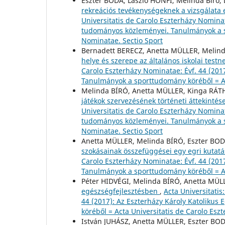
Eszter BODA, László HONFI, Melinda Bíró,
rekreációs tevékenységeknek a vizsgálata 
Universitatis de Carolo Eszterházy Nominat
tudományos közleményei. Tanulmányok a sp
Nominatae. Sectio Sport
Bernadett BERECZ, Anetta MÜLLER, Melind
helye és szerepe az általános iskolai test
Carolo Eszterházy Nominatae: Évf. 44 (201
Tanulmányok a sporttudomány köréből = Ac
Melinda BÍRÓ, Anetta MÜLLER, Kinga RÁ
játékok szervezésének történeti áttekinté
Universitatis de Carolo Eszterházy Nominat
tudományos közleményei. Tanulmányok a sp
Nominatae. Sectio Sport
Anetta MÜLLER, Melinda BÍRÓ, Eszter BOD
szokásainak összefüggései egy egri kutat
Carolo Eszterházy Nominatae: Évf. 44 (201
Tanulmányok a sporttudomány köréből = Ac
Péter HIDVÉGI, Melinda BÍRÓ, Anetta MÜLL
egészségfejlesztésben
,
Acta Universitatis
44 (2017): Az Eszterházy Károly Katolik
köréből = Acta Universitatis de Carolo Esz
István JUHÁSZ, Anetta MÜLLER, Eszter B