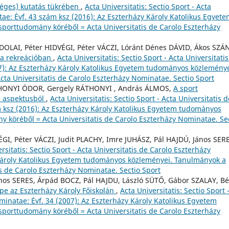
séges) kutatás tükrében
,
Acta Universitatis: Sectio Sport - Acta
ae: Évf. 43 szám ksz (2016): Az Eszterházy Károly Katolikus Egyet
orttudomány köréből = Acta Universitatis de Carolo Eszterházy
OLAI, Péter HIDVÉGI, Péter VÁCZI, Lóránt Dénes DÁVID, Ákos SZÁ
 a rekreációban
,
Acta Universitatis: Sectio Sport - Acta Universitati
7): Az Eszterházy Károly Katolikus Egyetem tudományos közleménye
ta Universitatis de Carolo Eszterházy Nominatae. Sectio Sport
THONYI ÓDOR, Gergely RÁTHONYI , András ÁLMOS,
A sport
 aspektusból
,
Acta Universitatis: Sectio Sport - Acta Universitatis d
m ksz (2016): Az Eszterházy Károly Katolikus Egyetem tudományos
 köréből = Acta Universitatis de Carolo Eszterházy Nominatae. Se
GI, Péter VÁCZI, Judit PLACHY, Imre JUHÁSZ, Pál HAJDÚ, János SER
rsitatis: Sectio Sport - Acta Universitatis de Carolo Eszterházy
 Károly Katolikus Egyetem tudományos közleményei. Tanulmányok a
s de Carolo Eszterházy Nominatae. Sectio Sport
nos SERES, Árpád BOCZ, Pál HAJDU, László SÜTŐ, Gábor SZALAY, Bé
pe az Eszterházy Károly Főiskolán
,
Acta Universitatis: Sectio Sport 
minatae: Évf. 34 (2007): Az Eszterházy Károly Katolikus Egyetem
orttudomány köréből = Acta Universitatis de Carolo Eszterházy