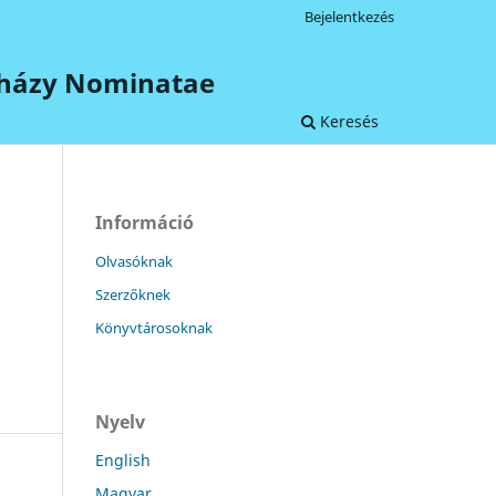
Bejelentkezés
terházy Nominatae
Keresés
Információ
Olvasóknak
Szerzőknek
Könyvtárosoknak
Nyelv
English
Magyar