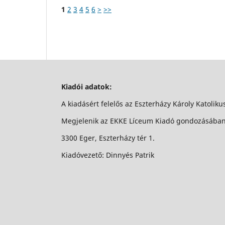
1
2
3
4
5
6
>
>>
Kiadói adatok:
A kiadásért felelős az Eszterházy Károly Katolik
Megjelenik az EKKE Líceum Kiadó gondozásába
3300 Eger, Eszterházy tér 1.
Kiadóvezető: Dinnyés Patrik