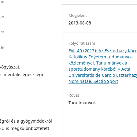
ger
Megjelent
ger
2013-06-08
ger
Folyóirat szám
ger
Évf. 40 (2013): Az Eszterházy Káro
Katolikus Egyetem tudományos
közleményei. Tanulmányok a
yógyászat,
sporttudomány köréből = Acta
és mentális egészségi
Universitatis de Carolo Eszterház
Nominatae. Sectio Sport
Rovat
Tanulmányok
égről és a gyógymódokról
U is megkülönböztetett