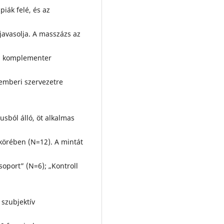
iák felé, és az
javasolja. A masszázs az
 a komplementer
 emberi szervezetre
sból álló, öt alkalmas
 körében (N=12). A mintát
oport” (N=6); „Kontroll
 szubjektív