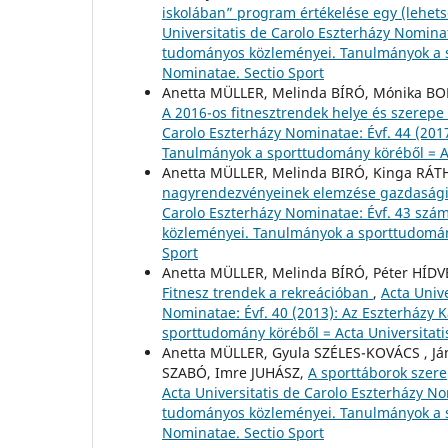
iskolában” program értékelése egy (lehet
Universitatis de Carolo Eszterházy Nominat
tudományos közleményei. Tanulmányok a sp
Nominatae. Sectio Sport
Anetta MÜLLER, Melinda BÍRÓ, Mónika BOD
A 2016-os fitnesztrendek helye és szerepe
Carolo Eszterházy Nominatae: Évf. 44 (201
Tanulmányok a sporttudomány köréből = Ac
Anetta MÜLLER, Melinda BIRÓ, Kinga RÁ
nagyrendezvényeinek elemzése gazdasági
Carolo Eszterházy Nominatae: Évf. 43 szá
közleményei. Tanulmányok a sporttudomány
Sport
Anetta MÜLLER, Melinda BÍRÓ, Péter HÍDVÉ
Fitnesz trendek a rekreációban
,
Acta Unive
Nominatae: Évf. 40 (2013): Az Eszterházy
sporttudomány köréből = Acta Universitati
Anetta MÜLLER, Gyula SZÉLES-KOVÁCS , Já
SZABÓ, Imre JUHÁSZ,
A sporttáborok szere
Acta Universitatis de Carolo Eszterházy No
tudományos közleményei. Tanulmányok a sp
Nominatae. Sectio Sport