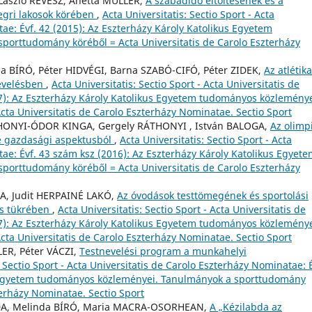
 László RÉVÉSZ, Anetta MÜLLER,
A szabadidő eltöltésének és a
egri lakosok körében
,
Acta Universitatis: Sectio Sport - Acta
ae: Évf. 42 (2015): Az Eszterházy Károly Katolikus Egyetem
orttudomány köréből = Acta Universitatis de Carolo Eszterházy
a BÍRÓ, Péter HIDVÉGI, Barna SZABÓ-CIFÓ, Péter ZIDEK,
Az atlétika
nevelésben
,
Acta Universitatis: Sectio Sport - Acta Universitatis de
7): Az Eszterházy Károly Katolikus Egyetem tudományos közleménye
ta Universitatis de Carolo Eszterházy Nominatae. Sectio Sport
THONYI-ÓDOR KINGA, Gergely RÁTHONYI , István BALOGA,
Az olimp
se gazdasági aspektusból
,
Acta Universitatis: Sectio Sport - Acta
ae: Évf. 43 szám ksz (2016): Az Eszterházy Károly Katolikus Egyet
orttudomány köréből = Acta Universitatis de Carolo Eszterházy
A, Judit HERPAINÉ LAKÓ,
Az óvodások testtömegének és sportolási
ás tükrében
,
Acta Universitatis: Sectio Sport - Acta Universitatis de
7): Az Eszterházy Károly Katolikus Egyetem tudományos közleménye
ta Universitatis de Carolo Eszterházy Nominatae. Sectio Sport
ER, Péter VÁCZI,
Testnevelési program a munkahelyi
: Sectio Sport - Acta Universitatis de Carolo Eszterházy Nominatae: É
us Egyetem tudományos közleményei. Tanulmányok a sporttudomány
terházy Nominatae. Sectio Sport
ODA, Melinda BÍRÓ, Maria MACRA-OSORHEAN,
A „Kézilabda az