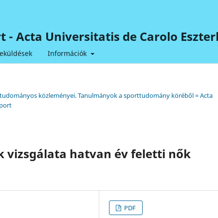
ort - Acta Universitatis de Carolo Esz
eküldések
Információk
tem tudományos közleményei. Tanulmányok a sporttudomány köréből = Acta
port
vizsgálata hatvan év feletti nők
PDF