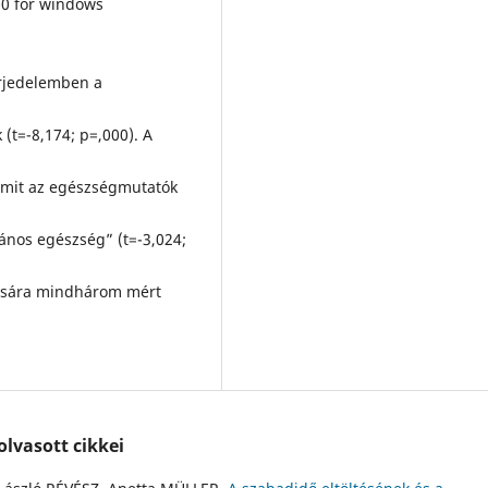
.00 for windows
erjedelemben a
 (t=-8,174; p=,000). A
lamit az egészségmutatók
alános egészség” (t=-3,024;
ására mindhárom mért
lvasott cikkei