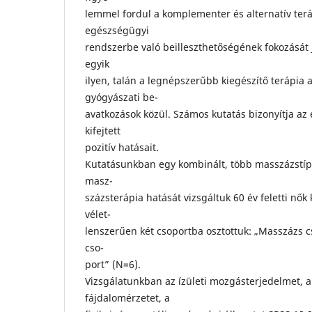
lemmel fordul a komplementer és alternatív teráp
egészségügyi
rendszerbe való beilleszthetőségének fokozását 
egyik
ilyen, talán a legnépszerűbb kiegészítő terápia
gyógyászati be-
avatkozások közül. Számos kutatás bizonyítja az
kifejtett
pozitív hatásait.
Kutatásunkban egy kombinált, több masszázstípu
masz-
százsterápia hatását vizsgáltuk 60 év feletti nők
vélet-
lenszerűen két csoportba osztottuk: „Masszázs cs
cso-
port” (N=6).
Vizsgálatunkban az ízületi mozgásterjedelmet, a
fájdalomérzetet, a