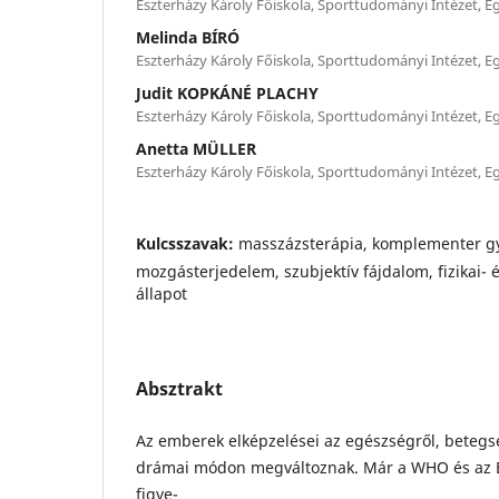
Eszterházy Károly Főiskola, Sporttudományi Intézet, E
Melinda BÍRÓ
Eszterházy Károly Főiskola, Sporttudományi Intézet, E
Judit KOPKÁNÉ PLACHY
Eszterházy Károly Főiskola, Sporttudományi Intézet, E
Anetta MÜLLER
Eszterházy Károly Főiskola, Sporttudományi Intézet, E
Kulcsszavak:
masszázsterápia, komplementer g
mozgásterjedelem, szubjektív fájdalom, fizikai- 
állapot
Absztrakt
Az emberek elképzelései az egészségről, betegs
drámai módon megváltoznak. Már a WHO és az E
figye-