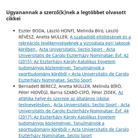
Ugyanannak a szerző(k)nek a legtöbbet olvasott
cikkei
Eszter BODA, László HONFI, Melinda Bíró, László
RÉVÉSZ, Anetta MÜLLER,
A szabadidő eltöltésének és a
rekreációs tevékenységeknek a vizsgálata egri lakosok
körében
,
Acta Universitatis: Sectio Sport - Acta
Universitatis de Carolo Eszterházy Nominatae: Évf. 42
(2015): Az Eszterházy Károly Katolikus Egyetem
tudományos közleményei. Tanulmányok a
sporttudomány köréből = Acta Universitatis de Carolo
Eszterházy Nominatae. Sectio Sport
Bernadett BERECZ, Anetta MÜLLER, Melinda BÍRÓ,
Péter HIDVÉGI, Barna SZABÓ-CIFÓ, Péter ZIDEK,
Az
atlétika helye és szerepe az általános iskolai
testnevelésben
,
Acta Universitatis: Sectio Sport - Acta
Universitatis de Carolo Eszterházy Nominatae: Évf. 44
(2017): Az Eszterházy Károly Katolikus Egyetem
tudományos közleményei. Tanulmányok a
sporttudomány köréből = Acta Universitatis de Carolo
Eszterházy Nominatae. Sectio Sport