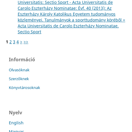
Universitatis: Sectio Sport - Acta Universitatis de
Carolo Eszterházy Nominatae: Évf. 40 (2013): Az
Eszterházy Károly Katolikus Egyetem tudományos
közleményei. Tanulmányok a sporttudomány köréből =
Acta Universitatis de Carolo Eszterházy Nominatae.
Sectio Sport
1
2
3
4
>
>>
Információ
Olvasóknak
Szerzőknek
Könyvtárosoknak
Nyelv
English
Magyar