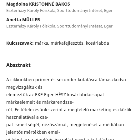
Magdolna KRISTONNÉ BAKOS
Eszterházy Károly Főiskola, Sporttudományi Intézet, Eger
Anetta MÜLLER
Eszterházy Károly Főiskola, Sporttudományi Intézet, Eger
Kulcsszavak:
márka, márkafejlesztés, kosárlabda
Absztrakt
A cikkünkben primer és secunder kutatásra támaszkodva
megvizsgáltuk és
elemeztük az EKF-Eger-HÉSZ kosárlabdacsapat
márkaelemeit és márkarendsze-
rét. Feltételezésünk szerint a megfelelő marketing eszközök
használatával a csa-
pat ismertségét, nézőszámát, megjelenését a médiában
jelentős mértékben emel-
ni lehet, ez a hipotézis igazolást nyert a kutatásban.