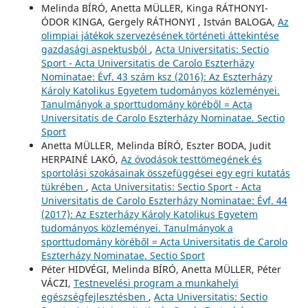
Melinda BÍRÓ, Anetta MÜLLER, Kinga RÁTHONYI-
ÓDOR KINGA, Gergely RÁTHONYI , István BALOGA,
Az
olimpiai játékok szervezésének történeti áttekintése
gazdasági aspektusból
,
Acta Universitatis: Sectio
Sport - Acta Universitatis de Carolo Eszterházy
Nominatae: Évf. 43 szám ksz (2016): Az Eszterházy
Károly Katolikus Egyetem tudományos közleményei.
Tanulmányok a sporttudomány köréből = Acta
Universitatis de Carolo Eszterházy Nominatae. Sectio
Sport
Anetta MÜLLER, Melinda BÍRÓ, Eszter BODA, Judit
HERPAINÉ LAKÓ,
Az óvodások testtömegének és
sportolási szokásainak összefüggései egy egri kutatás
tükrében
,
Acta Universitatis: Sectio Sport - Acta
Universitatis de Carolo Eszterházy Nominatae: Évf. 44
(2017): Az Eszterházy Károly Katolikus Egyetem
tudományos közleményei. Tanulmányok a
sporttudomány köréből = Acta Universitatis de Carolo
Eszterházy Nominatae. Sectio Sport
Péter HIDVÉGI, Melinda BÍRÓ, Anetta MÜLLER, Péter
VÁCZI,
Testnevelési program a munkahelyi
egészségfejlesztésben
,
Acta Universitatis: Sectio