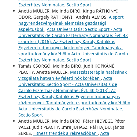
Eszterházy Nominatae. Sectio Sport
Anetta MÜLLER, Melinda BIRÓ, Kinga RÁTHONYI
ÓDOR, Gergely RÁTHONYI , András ÁLMOS,
A sport
nagyrendezvényeinek elemzése gazdasági
aspektusból
,
Acta Universitatis: Sectio Sport - Acta
Universitatis de Carolo Eszterházy Nominatae: Évf. 43
szám ksz (2016): Az Eszterházy Károly Katolikus
Egyetem tudományos közleményei. Tanulmányok a
sporttudomány köréből = Acta Universitatis de Carolo
Eszterházy Nominatae. Sectio Sport
Tamás CSÖRGŐ, Melinda BÍRÓ, Judit KOPKÁNÉ
PLACHY, Anetta MÜLLER,
Masszázsterápia hatásának
vizsgálata hatvan év feletti nők körében
,
Acta
Universitatis: Sectio Sport - Acta Universitatis de
Carolo Eszterházy Nominatae: Évf. 40 (2013): Az
Eszterházy Károly Katolikus Egyetem tudományos
közleményei. Tanulmányok a sporttudomány köréből =
Acta Universitatis de Carolo Eszterházy Nominatae.
Sectio Sport
Anetta MÜLLER, Melinda BÍRÓ, Péter HÍDVÉGI, Péter
VÁCZI, Judit PLACHY, Imre JUHÁSZ, Pál HAJDÚ, János
SERES,
Fitnesz trendek a rekreációban
,
Acta