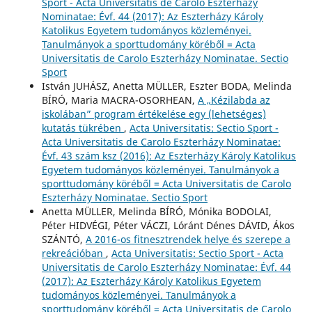
Sport - Acta Universitatis de Carolo Eszterházy
Nominatae: Évf. 44 (2017): Az Eszterházy Károly
Katolikus Egyetem tudományos közleményei.
Tanulmányok a sporttudomány köréből = Acta
Universitatis de Carolo Eszterházy Nominatae. Sectio
Sport
István JUHÁSZ, Anetta MÜLLER, Eszter BODA, Melinda
BÍRÓ, Maria MACRA-OSORHEAN,
A „Kézilabda az
iskolában” program értékelése egy (lehetséges)
kutatás tükrében
,
Acta Universitatis: Sectio Sport -
Acta Universitatis de Carolo Eszterházy Nominatae:
Évf. 43 szám ksz (2016): Az Eszterházy Károly Katolikus
Egyetem tudományos közleményei. Tanulmányok a
sporttudomány köréből = Acta Universitatis de Carolo
Eszterházy Nominatae. Sectio Sport
Anetta MÜLLER, Melinda BÍRÓ, Mónika BODOLAI,
Péter HIDVÉGI, Péter VÁCZI, Lóránt Dénes DÁVID, Ákos
SZÁNTÓ,
A 2016-os fitnesztrendek helye és szerepe a
rekreációban
,
Acta Universitatis: Sectio Sport - Acta
Universitatis de Carolo Eszterházy Nominatae: Évf. 44
(2017): Az Eszterházy Károly Katolikus Egyetem
tudományos közleményei. Tanulmányok a
sporttudomány köréből = Acta Universitatis de Carolo