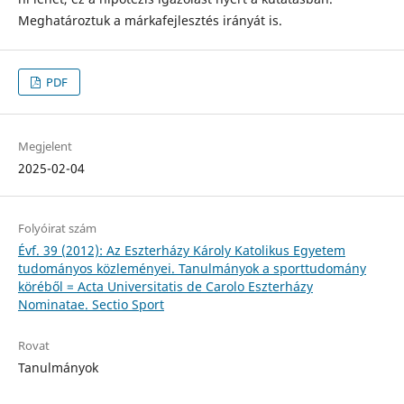
Meghatároztuk a márkafejlesztés irányát is.
PDF
Megjelent
2025-02-04
Folyóirat szám
Évf. 39 (2012): Az Eszterházy Károly Katolikus Egyetem
tudományos közleményei. Tanulmányok a sporttudomány
köréből = Acta Universitatis de Carolo Eszterházy
Nominatae. Sectio Sport
Rovat
Tanulmányok