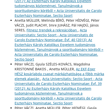
(2017): Az Eszterházy Károly Katolikus Egyetem
tudományos közleményei. Tanulmányok a
sporttudomány köréből = Acta Universitatis de Carolo
Eszterházy Nominatae. Sectio Sport
Anetta MÜLLER, Melinda BÍRÓ, Péter HÍDVÉGI, Péter
VÁCZI, Judit PLACHY, Imre JUHÁSZ, Pál HAJDÚ, János
SERES,
Fitnesz trendek a rekreációban
,
Acta
Universitatis: Sectio Sport - Acta Universitatis de
Carolo Eszterházy Nominatae: Évf. 40 (2013): Az
Eszterházy Károly Katolikus Egyetem tudományos
közleményei. Tanulmányok a sporttudomány köréből =
Acta Universitatis de Carolo Eszterházy Nominatae.
Sectio Sport
Péter VÁCZI, Gyula SZÉLES-KOVÁCS, Magdolna
KRISTONNÉ BAKOS , Anetta MÜLLER,
Az EKF-Eger
HÉSZ kosárlabda csapat márkázhatósága a főbb márka
elemek alapján
,
Acta Universitatis: Sectio Sport - Acta
Universitatis de Carolo Eszterházy Nominatae: Évf. 39
(2012): Az Eszterházy Károly Katolikus Egyetem
tudományos közleményei. Tanulmányok a
sporttudomány köréből = Acta Universitatis de Carolo
Eszterházy Nominatae. Sectio Sport
Péter VÁCZI, Anetta MÜLLER, Péter HIDVÉGI, Gyula