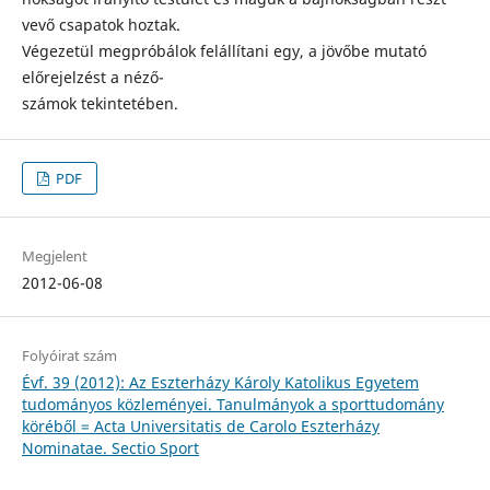
vevő csapatok hoztak.
Végezetül megpróbálok felállítani egy, a jövőbe mutató
előrejelzést a néző-
számok tekintetében.
PDF
Megjelent
2012-06-08
Folyóirat szám
Évf. 39 (2012): Az Eszterházy Károly Katolikus Egyetem
tudományos közleményei. Tanulmányok a sporttudomány
köréből = Acta Universitatis de Carolo Eszterházy
Nominatae. Sectio Sport