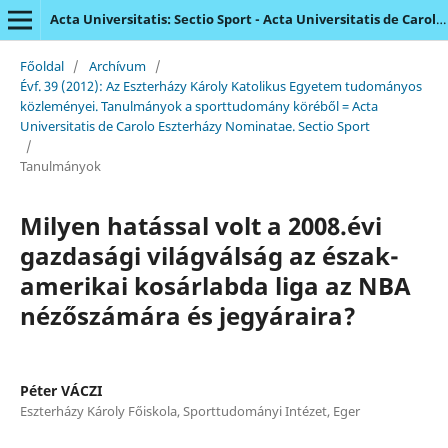
Acta Universitatis: Sectio Sport - Acta Universitatis de Carolo Eszterházy Nominatae
Főoldal
/
Archívum
/
Évf. 39 (2012): Az Eszterházy Károly Katolikus Egyetem tudományos
közleményei. Tanulmányok a sporttudomány köréből = Acta
Universitatis de Carolo Eszterházy Nominatae. Sectio Sport
/
Tanulmányok
Milyen hatással volt a 2008.évi
gazdasági világválság az észak-
amerikai kosárlabda liga az NBA
nézőszámára és jegyáraira?
Péter VÁCZI
Eszterházy Károly Főiskola, Sporttudományi Intézet, Eger