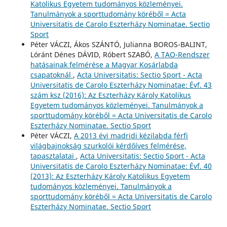
Katolikus Egyetem tudományos közleményei.
Tanulmányok a sporttudomány köréből = Acta
Universitatis de Carolo Eszterházy Nominatae. Sectio
Sport
Péter VÁCZI, Ákos SZÁNTÓ, Julianna BOROS-BALINT,
Lóránt Dénes DÁVID, Róbert SZABÓ,
A TAO-Rendszer
hatásainak felmérése a Magyar Kosárlabda
csapatoknál
,
Acta Universitatis: Sectio Sport - Acta
Universitatis de Carolo Eszterházy Nominatae: Évf. 43
szám ksz (2016): Az Eszterházy Károly Katolikus
Egyetem tudományos közleményei. Tanulmányok a
sporttudomány köréből = Acta Universitatis de Carolo
Eszterházy Nominatae. Sectio Sport
Péter VÁCZI,
A 2013 évi madridi kézilabda férfi
világbajnokság szurkolói kérdőíves felmérése,
tapasztalatai
,
Acta Universitatis: Sectio Sport - Acta
Universitatis de Carolo Eszterházy Nominatae: Évf. 40
(2013): Az Eszterházy Károly Katolikus Egyetem
tudományos közleményei. Tanulmányok a
sporttudomány köréből = Acta Universitatis de Carolo
Eszterházy Nominatae. Sectio Sport