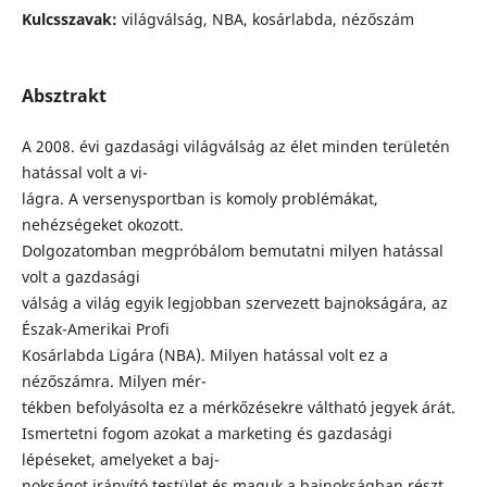
Kulcsszavak:
világválság, NBA, kosárlabda, nézőszám
Absztrakt
A 2008. évi gazdasági világválság az élet minden területén
hatással volt a vi-
lágra. A versenysportban is komoly problémákat,
nehézségeket okozott.
Dolgozatomban megpróbálom bemutatni milyen hatással
volt a gazdasági
válság a világ egyik legjobban szervezett bajnokságára, az
Észak-Amerikai Profi
Kosárlabda Ligára (NBA). Milyen hatással volt ez a
nézőszámra. Milyen mér-
tékben befolyásolta ez a mérkőzésekre váltható jegyek árát.
Ismertetni fogom azokat a marketing és gazdasági
lépéseket, amelyeket a baj-
nokságot irányító testület és maguk a bajnokságban részt