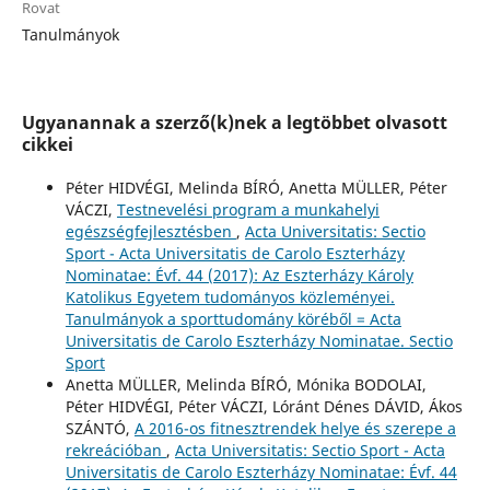
Rovat
Tanulmányok
Ugyanannak a szerző(k)nek a legtöbbet olvasott
cikkei
Péter HIDVÉGI, Melinda BÍRÓ, Anetta MÜLLER, Péter
VÁCZI,
Testnevelési program a munkahelyi
egészségfejlesztésben
,
Acta Universitatis: Sectio
Sport - Acta Universitatis de Carolo Eszterházy
Nominatae: Évf. 44 (2017): Az Eszterházy Károly
Katolikus Egyetem tudományos közleményei.
Tanulmányok a sporttudomány köréből = Acta
Universitatis de Carolo Eszterházy Nominatae. Sectio
Sport
Anetta MÜLLER, Melinda BÍRÓ, Mónika BODOLAI,
Péter HIDVÉGI, Péter VÁCZI, Lóránt Dénes DÁVID, Ákos
SZÁNTÓ,
A 2016-os fitnesztrendek helye és szerepe a
rekreációban
,
Acta Universitatis: Sectio Sport - Acta
Universitatis de Carolo Eszterházy Nominatae: Évf. 44