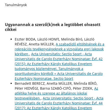
Tanulmányok
Ugyanannak a szerző(k)nek a legtöbbet olvasott
cikkei
Eszter BODA, László HONFI, Melinda Bíró, László
RÉVÉSZ, Anetta MÜLLER,
A szabadidő eltöltésének és a
rekreációs tevékenységeknek a vizsgálata egri lakosok
körében
,
Acta Universitatis: Sectio Sport - Acta
Universitatis de Carolo Eszterházy Nominatae: Évf. 42
(2015): Az Eszterházy Károly Katolikus Egyetem
tudományos közleményei. Tanulmányok a
sporttudomány köréből = Acta Universitatis de Carolo
Eszterházy Nominatae. Sectio Sport
Bernadett BERECZ, Anetta MÜLLER, Melinda BÍRÓ,
Péter HIDVÉGI, Barna SZABÓ-CIFÓ, Péter ZIDEK,
Az
atlétika helye és szerepe az általános iskolai
testnevelésben
,
Acta Universitatis: Sectio Sport - Acta
Universitatis de Carolo Eszterházy Nominatae: Évf. 44
(2017): Az Eszterházy Károly Katolikus Egyetem