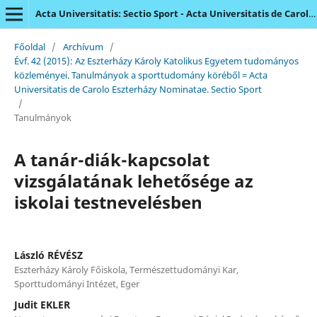
Acta Universitatis: Sectio Sport - Acta Universitatis de Carolo Eszterházy Nominatae
Főoldal
/
Archívum
/
Évf. 42 (2015): Az Eszterházy Károly Katolikus Egyetem tudományos
közleményei. Tanulmányok a sporttudomány köréből = Acta
Universitatis de Carolo Eszterházy Nominatae. Sectio Sport
/
Tanulmányok
A tanár-diák-kapcsolat
vizsgálatának lehetősége az
iskolai testnevelésben
László RÉVÉSZ
Eszterházy Károly Főiskola, Természettudományi Kar,
Sporttudományi Intézet, Eger
Judit EKLER