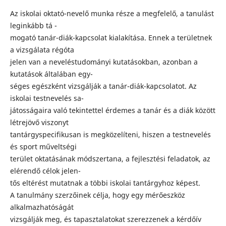
Az iskolai oktató-nevelő munka része a megfelelő, a tanulást
leginkább tá -
mogató tanár-diák-kapcsolat kialakítása. Ennek a területnek
a vizsgálata régóta
jelen van a neveléstudományi kutatásokban, azonban a
kutatások általában egy-
séges egészként vizsgálják a tanár-diák-kapcsolatot. Az
iskolai testnevelés sa-
játosságaira való tekintettel érdemes a tanár és a diák között
létrejövő viszonyt
tantárgyspecifikusan is megközelíteni, hiszen a testnevelés
és sport műveltségi
terület oktatásának módszertana, a fejlesztési feladatok, az
elérendő célok jelen-
tős eltérést mutatnak a többi iskolai tantárgyhoz képest.
A tanulmány szerzőinek célja, hogy egy mérőeszköz
alkalmazhatóságát
vizsgálják meg, és tapasztalatokat szerezzenek a kérdőív