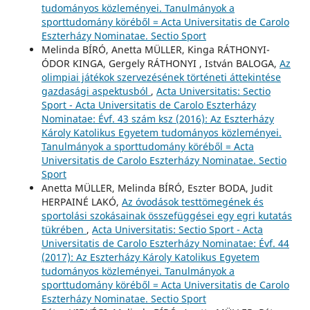
tudományos közleményei. Tanulmányok a
sporttudomány köréből = Acta Universitatis de Carolo
Eszterházy Nominatae. Sectio Sport
Melinda BÍRÓ, Anetta MÜLLER, Kinga RÁTHONYI-
ÓDOR KINGA, Gergely RÁTHONYI , István BALOGA,
Az
olimpiai játékok szervezésének történeti áttekintése
gazdasági aspektusból
,
Acta Universitatis: Sectio
Sport - Acta Universitatis de Carolo Eszterházy
Nominatae: Évf. 43 szám ksz (2016): Az Eszterházy
Károly Katolikus Egyetem tudományos közleményei.
Tanulmányok a sporttudomány köréből = Acta
Universitatis de Carolo Eszterházy Nominatae. Sectio
Sport
Anetta MÜLLER, Melinda BÍRÓ, Eszter BODA, Judit
HERPAINÉ LAKÓ,
Az óvodások testtömegének és
sportolási szokásainak összefüggései egy egri kutatás
tükrében
,
Acta Universitatis: Sectio Sport - Acta
Universitatis de Carolo Eszterházy Nominatae: Évf. 44
(2017): Az Eszterházy Károly Katolikus Egyetem
tudományos közleményei. Tanulmányok a
sporttudomány köréből = Acta Universitatis de Carolo
Eszterházy Nominatae. Sectio Sport