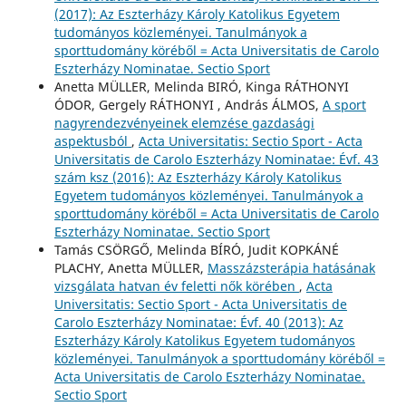
(2017): Az Eszterházy Károly Katolikus Egyetem
tudományos közleményei. Tanulmányok a
sporttudomány köréből = Acta Universitatis de Carolo
Eszterházy Nominatae. Sectio Sport
Anetta MÜLLER, Melinda BIRÓ, Kinga RÁTHONYI
ÓDOR, Gergely RÁTHONYI , András ÁLMOS,
A sport
nagyrendezvényeinek elemzése gazdasági
aspektusból
,
Acta Universitatis: Sectio Sport - Acta
Universitatis de Carolo Eszterházy Nominatae: Évf. 43
szám ksz (2016): Az Eszterházy Károly Katolikus
Egyetem tudományos közleményei. Tanulmányok a
sporttudomány köréből = Acta Universitatis de Carolo
Eszterházy Nominatae. Sectio Sport
Tamás CSÖRGŐ, Melinda BÍRÓ, Judit KOPKÁNÉ
PLACHY, Anetta MÜLLER,
Masszázsterápia hatásának
vizsgálata hatvan év feletti nők körében
,
Acta
Universitatis: Sectio Sport - Acta Universitatis de
Carolo Eszterházy Nominatae: Évf. 40 (2013): Az
Eszterházy Károly Katolikus Egyetem tudományos
közleményei. Tanulmányok a sporttudomány köréből =
Acta Universitatis de Carolo Eszterházy Nominatae.
Sectio Sport