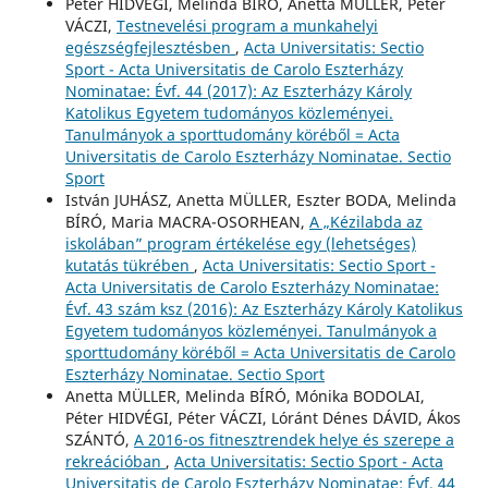
Péter HIDVÉGI, Melinda BÍRÓ, Anetta MÜLLER, Péter
VÁCZI,
Testnevelési program a munkahelyi
egészségfejlesztésben
,
Acta Universitatis: Sectio
Sport - Acta Universitatis de Carolo Eszterházy
Nominatae: Évf. 44 (2017): Az Eszterházy Károly
Katolikus Egyetem tudományos közleményei.
Tanulmányok a sporttudomány köréből = Acta
Universitatis de Carolo Eszterházy Nominatae. Sectio
Sport
István JUHÁSZ, Anetta MÜLLER, Eszter BODA, Melinda
BÍRÓ, Maria MACRA-OSORHEAN,
A „Kézilabda az
iskolában” program értékelése egy (lehetséges)
kutatás tükrében
,
Acta Universitatis: Sectio Sport -
Acta Universitatis de Carolo Eszterházy Nominatae:
Évf. 43 szám ksz (2016): Az Eszterházy Károly Katolikus
Egyetem tudományos közleményei. Tanulmányok a
sporttudomány köréből = Acta Universitatis de Carolo
Eszterházy Nominatae. Sectio Sport
Anetta MÜLLER, Melinda BÍRÓ, Mónika BODOLAI,
Péter HIDVÉGI, Péter VÁCZI, Lóránt Dénes DÁVID, Ákos
SZÁNTÓ,
A 2016-os fitnesztrendek helye és szerepe a
rekreációban
,
Acta Universitatis: Sectio Sport - Acta
Universitatis de Carolo Eszterházy Nominatae: Évf. 44