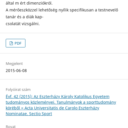
által m ért dimenziókról.
A mérőeszközzel lehetőség nyílik specifikusan a testnevelő
tanár és a diák kap-
csolatát vizsgálni.
PDF
Megjelent
2015-06-08
Folyóirat szám
Évf. 42 (2015): Az Eszterházy Károly Katolikus Egyetem
tudományos közleményei. Tanulmányok a sporttudomány
köréből = Acta Universitatis de Carolo Eszterházy
Nominatae. Sectio Sport
Rovat