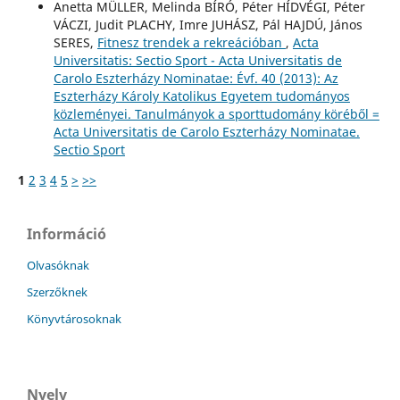
Anetta MÜLLER, Melinda BÍRÓ, Péter HÍDVÉGI, Péter
VÁCZI, Judit PLACHY, Imre JUHÁSZ, Pál HAJDÚ, János
SERES,
Fitnesz trendek a rekreációban
,
Acta
Universitatis: Sectio Sport - Acta Universitatis de
Carolo Eszterházy Nominatae: Évf. 40 (2013): Az
Eszterházy Károly Katolikus Egyetem tudományos
közleményei. Tanulmányok a sporttudomány köréből =
Acta Universitatis de Carolo Eszterházy Nominatae.
Sectio Sport
1
2
3
4
5
>
>>
Információ
Olvasóknak
Szerzőknek
Könyvtárosoknak
Nyelv