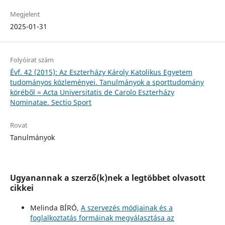
Megjelent
2025-01-31
Folyóirat szám
Évf. 42 (2015): Az Eszterházy Károly Katolikus Egyetem
tudományos közleményei. Tanulmányok a sporttudomány
köréből = Acta Universitatis de Carolo Eszterházy
Nominatae. Sectio Sport
Rovat
Tanulmányok
Ugyanannak a szerző(k)nek a legtöbbet olvasott
cikkei
Melinda BÍRÓ,
A szervezés módjainak és a
foglalkoztatás formáinak megválasztása az