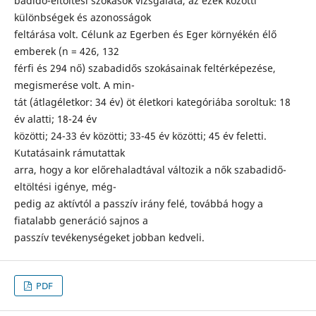
badidő-eltöltési szokások vizsgálata, az ezek közötti
különbségek és azonosságok
feltárása volt. Célunk az Egerben és Eger környékén élő
emberek (n = 426, 132
férfi és 294 nő) szabadidős szokásainak feltérképezése,
megismerése volt. A min-
tát (átlagéletkor: 34 év) öt életkori kategóriába soroltuk: 18
év alatti; 18-24 év
közötti; 24-33 év közötti; 33-45 év közötti; 45 év feletti.
Kutatásaink rámutattak
arra, hogy a kor előrehaladtával változik a nők szabadidő-
eltöltési igénye, még-
pedig az aktívtól a passzív irány felé, továbbá hogy a
fiatalabb generáció sajnos a
passzív tevékenységeket jobban kedveli.
PDF