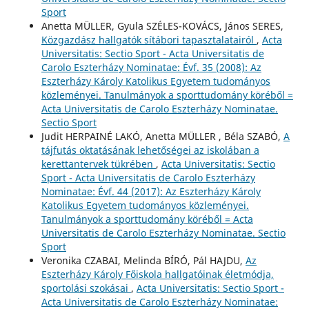
Sport
Anetta MÜLLER, Gyula SZÉLES-KOVÁCS, János SERES,
Közgazdász hallgatók sítábori tapasztalatairól
,
Acta
Universitatis: Sectio Sport - Acta Universitatis de
Carolo Eszterházy Nominatae: Évf. 35 (2008): Az
Eszterházy Károly Katolikus Egyetem tudományos
közleményei. Tanulmányok a sporttudomány köréből =
Acta Universitatis de Carolo Eszterházy Nominatae.
Sectio Sport
Judit HERPAINÉ LAKÓ, Anetta MÜLLER , Béla SZABÓ,
A
tájfutás oktatásának lehetőségei az iskolában a
kerettantervek tükrében
,
Acta Universitatis: Sectio
Sport - Acta Universitatis de Carolo Eszterházy
Nominatae: Évf. 44 (2017): Az Eszterházy Károly
Katolikus Egyetem tudományos közleményei.
Tanulmányok a sporttudomány köréből = Acta
Universitatis de Carolo Eszterházy Nominatae. Sectio
Sport
Veronika CZABAI, Melinda BÍRÓ, Pál HAJDU,
Az
Eszterházy Károly Főiskola hallgatóinak életmódja,
sportolási szokásai
,
Acta Universitatis: Sectio Sport -
Acta Universitatis de Carolo Eszterházy Nominatae: