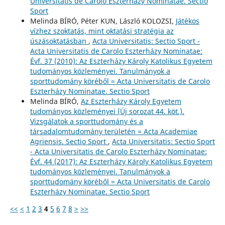
Universitatis de Carolo Eszterházy Nominatae. Sectio
Sport
Melinda BÍRÓ, Péter KUN, László KOLOZSI,
Játékos
vízhez szoktatás, mint oktatási stratégia az
úszásoktatásban
,
Acta Universitatis: Sectio Sport -
Acta Universitatis de Carolo Eszterházy Nominatae:
Évf. 37 (2010): Az Eszterházy Károly Katolikus Egyetem
tudományos közleményei. Tanulmányok a
sporttudomány köréből = Acta Universitatis de Carolo
Eszterházy Nominatae. Sectio Sport
Melinda BÍRÓ,
Az Eszterházy Károly Egyetem
tudományos közleményei (Új sorozat 44. köt.).
Vizsgálatok a sporttudomány és a
társadalomtudomány területén = Acta Academiae
Agriensis. Sectio Sport
,
Acta Universitatis: Sectio Sport
- Acta Universitatis de Carolo Eszterházy Nominatae:
Évf. 44 (2017): Az Eszterházy Károly Katolikus Egyetem
tudományos közleményei. Tanulmányok a
sporttudomány köréből = Acta Universitatis de Carolo
Eszterházy Nominatae. Sectio Sport
<<
<
1
2
3
4
5
6
7
8
>
>>