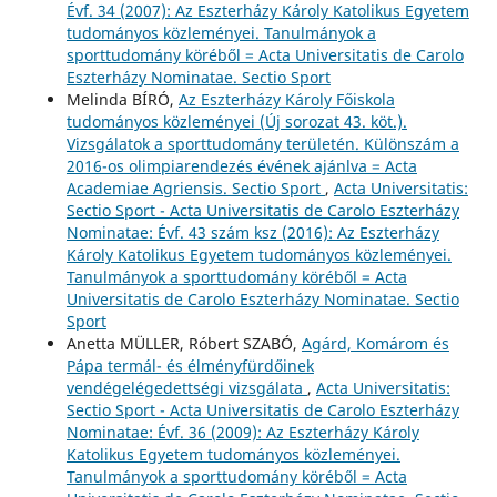
Évf. 34 (2007): Az Eszterházy Károly Katolikus Egyetem
tudományos közleményei. Tanulmányok a
sporttudomány köréből = Acta Universitatis de Carolo
Eszterházy Nominatae. Sectio Sport
Melinda BÍRÓ,
Az Eszterházy Károly Főiskola
tudományos közleményei (Új sorozat 43. köt.).
Vizsgálatok a sporttudomány területén. Különszám a
2016-os olimpiarendezés évének ajánlva = Acta
Academiae Agriensis. Sectio Sport
,
Acta Universitatis:
Sectio Sport - Acta Universitatis de Carolo Eszterházy
Nominatae: Évf. 43 szám ksz (2016): Az Eszterházy
Károly Katolikus Egyetem tudományos közleményei.
Tanulmányok a sporttudomány köréből = Acta
Universitatis de Carolo Eszterházy Nominatae. Sectio
Sport
Anetta MÜLLER, Róbert SZABÓ,
Agárd, Komárom és
Pápa termál- és élményfürdőinek
vendégelégedettségi vizsgálata
,
Acta Universitatis:
Sectio Sport - Acta Universitatis de Carolo Eszterházy
Nominatae: Évf. 36 (2009): Az Eszterházy Károly
Katolikus Egyetem tudományos közleményei.
Tanulmányok a sporttudomány köréből = Acta