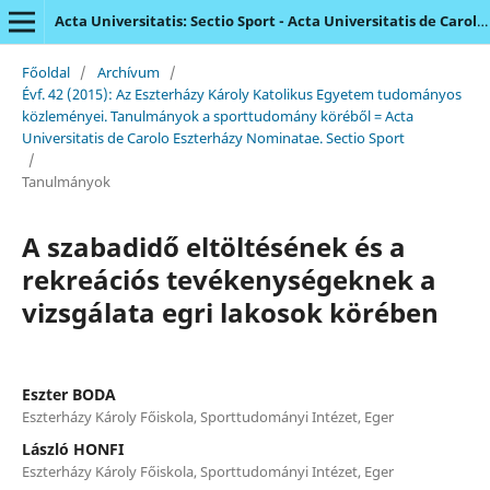
Acta Universitatis: Sectio Sport - Acta Universitatis de Carolo Eszterházy Nominatae
Főoldal
/
Archívum
/
Évf. 42 (2015): Az Eszterházy Károly Katolikus Egyetem tudományos
közleményei. Tanulmányok a sporttudomány köréből = Acta
Universitatis de Carolo Eszterházy Nominatae. Sectio Sport
/
Tanulmányok
A szabadidő eltöltésének és a
rekreációs tevékenységeknek a
vizsgálata egri lakosok körében
Eszter BODA
Eszterházy Károly Főiskola, Sporttudományi Intézet, Eger
László HONFI
Eszterházy Károly Főiskola, Sporttudományi Intézet, Eger