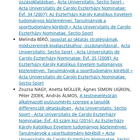
úszásoktatásban
,
Acta Universitatis: Sectio Sport -
Acta Universitatis de Carolo Eszterházy Nominatae:
Évf. 34 (2007): Az Eszterházy Károly Katolikus Egyetem
tudományos közleményei. Tanulmányok a
sporttudomány köréből = Acta Universitatis de Carolo
Eszterházy Nominatae. Sectio Sport
Melinda BÍRÓ,
Javaslat az oktatás stratégiáinak,
módszereinek kiválasztásához, úszástanításnál
,
Acta
Universitatis: Sectio Sport - Acta Universitatis de
Carolo Eszterházy Nominatae: Évf. 35 (2008): Az
Eszterházy Károly Katolikus Egyetem tudományos
közleményei. Tanulmányok a sporttudomány köréből =
Acta Universitatis de Carolo Eszterházy Nominatae.
Sectio Sport
Zsuzsa NAGY, Anetta MÜLLER, Ágnes SIMON UGRON,
Péter ZIDEK, András ÁLMOS,
A testnevelésórán
alkalmazott pulzusmérés szerepe a tanulók
differenciált oktatásában
,
Acta Universitatis: Sectio
Sport - Acta Universitatis de Carolo Eszterházy
Nominatae: Évf. 43 szám ksz (2016): Az Eszterházy
Károly Katolikus Egyetem tudományos közleményei.
Tanulmányok a sporttudomány köréből = Acta
Universitatis de Carolo Eszterházy Nominatae. Sectio