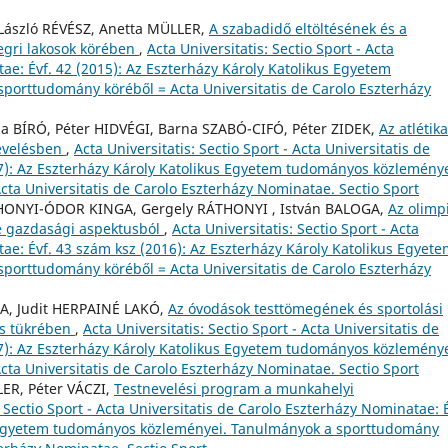
 László RÉVÉSZ, Anetta MÜLLER,
A szabadidő eltöltésének és a
egri lakosok körében
,
Acta Universitatis: Sectio Sport - Acta
ae: Évf. 42 (2015): Az Eszterházy Károly Katolikus Egyetem
orttudomány köréből = Acta Universitatis de Carolo Eszterházy
a BÍRÓ, Péter HIDVÉGI, Barna SZABÓ-CIFÓ, Péter ZIDEK,
Az atlétika
nevelésben
,
Acta Universitatis: Sectio Sport - Acta Universitatis de
7): Az Eszterházy Károly Katolikus Egyetem tudományos közleménye
ta Universitatis de Carolo Eszterházy Nominatae. Sectio Sport
THONYI-ÓDOR KINGA, Gergely RÁTHONYI , István BALOGA,
Az olimp
se gazdasági aspektusból
,
Acta Universitatis: Sectio Sport - Acta
ae: Évf. 43 szám ksz (2016): Az Eszterházy Károly Katolikus Egyet
orttudomány köréből = Acta Universitatis de Carolo Eszterházy
A, Judit HERPAINÉ LAKÓ,
Az óvodások testtömegének és sportolási
ás tükrében
,
Acta Universitatis: Sectio Sport - Acta Universitatis de
7): Az Eszterházy Károly Katolikus Egyetem tudományos közleménye
ta Universitatis de Carolo Eszterházy Nominatae. Sectio Sport
ER, Péter VÁCZI,
Testnevelési program a munkahelyi
: Sectio Sport - Acta Universitatis de Carolo Eszterházy Nominatae: É
us Egyetem tudományos közleményei. Tanulmányok a sporttudomány