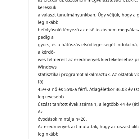
keressük
a választ tanulmányunkban. Úgy véljük, hogy a 
leginkább
befolyásoló tényező az első úszásnem megválas
pedig a
gyors, és a hátúszás elsődlegességét indokolná
a kérdő-
íves felmérést az eredmények kiértékeléséhez pe
Windows
statisztikai programot alkalmaztuk. Az oktatók v
fő)
45%-a nő és 55%-a férfi. Átlagéletkor 36,08 év (sz
legkevesebb
úszást tanított évek száma 1, a legtöbb 44 év (át
Az
óvodások mintája n=20.
Az eredmények azt mutatták, hogy az úszást ok
leginkább