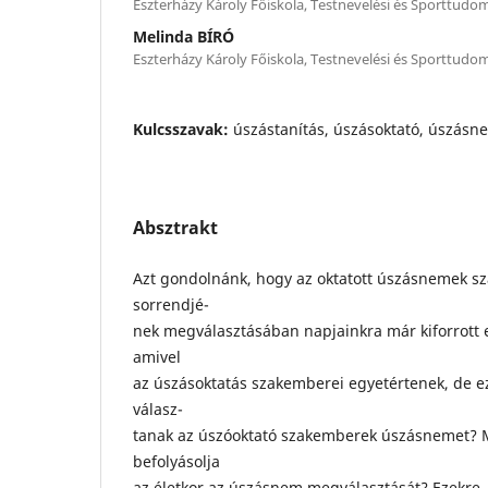
Eszterházy Károly Főiskola, Testnevelési és Sporttudom
Melinda BÍRÓ
Eszterházy Károly Főiskola, Testnevelési és Sporttudom
Kulcsszavak:
úszástanítás, úszásoktató, úszásn
Absztrakt
Azt gondolnánk, hogy az oktatott úszásnemek s
sorrendjé-
nek megválasztásában napjainkra már kiforrott
amivel
az úszásoktatás szakemberei egyetértenek, de e
válasz-
tanak az úszóoktató szakemberek úszásnemet? 
befolyásolja
az életkor az úszásnem megválasztását? Ezekre,