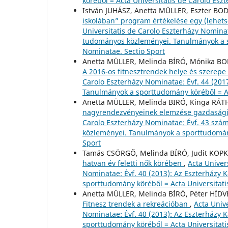
köréből = Acta Universitatis de Carolo Esz
István JUHÁSZ, Anetta MÜLLER, Eszter B
iskolában” program értékelése egy (lehet
Universitatis de Carolo Eszterházy Nominat
tudományos közleményei. Tanulmányok a sp
Nominatae. Sectio Sport
Anetta MÜLLER, Melinda BÍRÓ, Mónika BOD
A 2016-os fitnesztrendek helye és szerepe
Carolo Eszterházy Nominatae: Évf. 44 (201
Tanulmányok a sporttudomány köréből = Ac
Anetta MÜLLER, Melinda BIRÓ, Kinga RÁ
nagyrendezvényeinek elemzése gazdasági
Carolo Eszterházy Nominatae: Évf. 43 szá
közleményei. Tanulmányok a sporttudomány
Sport
Tamás CSÖRGŐ, Melinda BÍRÓ, Judit KOP
hatvan év feletti nők körében
,
Acta Univers
Nominatae: Évf. 40 (2013): Az Eszterházy
sporttudomány köréből = Acta Universitati
Anetta MÜLLER, Melinda BÍRÓ, Péter HÍDVÉ
Fitnesz trendek a rekreációban
,
Acta Unive
Nominatae: Évf. 40 (2013): Az Eszterházy
sporttudomány köréből = Acta Universitati