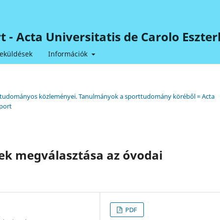
ort - Acta Universitatis de Carolo Esz
eküldések
Információk
tem tudományos közleményei. Tanulmányok a sporttudomány köréből = Acta
port
ek megválasztása az óvodai
PDF