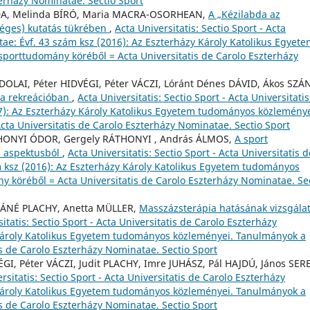
terházy Nominatae. Sectio Sport
ODA, Melinda BÍRÓ, Maria MACRA-OSORHEAN,
A „Kézilabda az
séges) kutatás tükrében
,
Acta Universitatis: Sectio Sport - Acta
ae: Évf. 43 szám ksz (2016): Az Eszterházy Károly Katolikus Egyet
orttudomány köréből = Acta Universitatis de Carolo Eszterházy
OLAI, Péter HIDVÉGI, Péter VÁCZI, Lóránt Dénes DÁVID, Ákos SZÁ
 a rekreációban
,
Acta Universitatis: Sectio Sport - Acta Universitati
7): Az Eszterházy Károly Katolikus Egyetem tudományos közleménye
ta Universitatis de Carolo Eszterházy Nominatae. Sectio Sport
THONYI ÓDOR, Gergely RÁTHONYI , András ÁLMOS,
A sport
 aspektusból
,
Acta Universitatis: Sectio Sport - Acta Universitatis d
m ksz (2016): Az Eszterházy Károly Katolikus Egyetem tudományos
 köréből = Acta Universitatis de Carolo Eszterházy Nominatae. Se
KÁNÉ PLACHY, Anetta MÜLLER,
Masszázsterápia hatásának vizsgála
itatis: Sectio Sport - Acta Universitatis de Carolo Eszterházy
 Károly Katolikus Egyetem tudományos közleményei. Tanulmányok a
s de Carolo Eszterházy Nominatae. Sectio Sport
GI, Péter VÁCZI, Judit PLACHY, Imre JUHÁSZ, Pál HAJDÚ, János SER
rsitatis: Sectio Sport - Acta Universitatis de Carolo Eszterházy
 Károly Katolikus Egyetem tudományos közleményei. Tanulmányok a
s de Carolo Eszterházy Nominatae. Sectio Sport