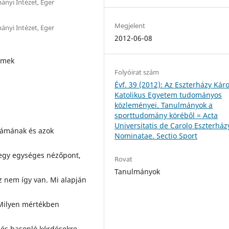
ányi Intézet, Eger
Megjelent
ányi Intézet, Eger
2012-06-08
emek
Folyóirat szám
Évf. 39 (2012): Az Eszterházy Káro
Katolikus Egyetem tudományos
közleményei. Tanulmányok a
sporttudomány köréből = Acta
Universitatis de Carolo Eszterház
zámának és azok
Nominatae. Sectio Sport
 egy egységes nézőpont,
Rovat
Tanulmányok
z nem így van. Mi alapján
Milyen mértékben
 és hasonló kérdésekre