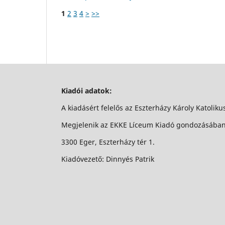
1
2
3
4
>
>>
Kiadói adatok:
A kiadásért felelős az Eszterházy Károly Katolik
Megjelenik az EKKE Líceum Kiadó gondozásába
3300 Eger, Eszterházy tér 1.
Kiadóvezető: Dinnyés Patrik