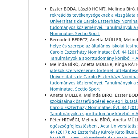
Eszter BODA, László HONFI, Melinda Bíró,
rekreációs tevékenységeknek a vizsgálata 
Universitatis de Carolo Eszterházy Nominat
tudományos közleményei. Tanulmányok a sp
Nominatae. Sectio Sport
Bernadett BERECZ, Anetta MÜLLER, Melind
helye és szerepe az általános iskolai test
Carolo Eszterházy Nominatae: Évf. 44 (201
Tanulmányok a sporttudomány köréből = Ac
Melinda BÍRÓ, Anetta MÜLLER, Kinga RÁ
játékok szervezésének történeti áttekinté
Universitatis de Carolo Eszterházy Nominat
tudományos közleményei. Tanulmányok a sp
Nominatae. Sectio Sport
Anetta MÜLLER, Melinda BÍRÓ, Eszter BOD
szokásainak összefüggései egy egri kutat
Carolo Eszterházy Nominatae: Évf. 44 (201
Tanulmányok a sporttudomány köréből = Ac
Péter HIDVÉGI, Melinda BÍRÓ, Anetta MÜLL
egészségfejlesztésben
,
Acta Universitatis
44 (2017): Az Eszterházy Károly Katolik