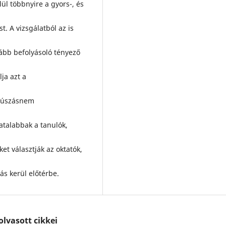
ül többnyire a gyors-, és
t. A vizsgálatból az is
bb befolyásoló tényező
ja azt a
ő úszásnem
atalabbak a tanulók,
 választják az oktatók,
ás kerül előtérbe.
lvasott cikkei