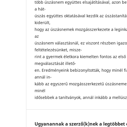
több úszásnem együttes elsajátításával, azon bel
a hát-
úszás együttes oktatásával kezdik az úszástanítás
kiderült,
hogy az úszásnemek mozgásszerkezete a leginká
az
úszásnem választásnál, ez viszont részben igazol
feltételezésünket, misze-
rint a gyermek életkora kiemelten fontos az els
megválasztását illető-
en. Eredményeink bebizonyították, hogy minél fi
annál in-
kább az egyszerű mozgásszerkezetű úszásnemeket
minél
idősebbek a tanítványok, annál inkább a mellúsz
Ugyanannak a szerző(k)nek a legtöbbet o