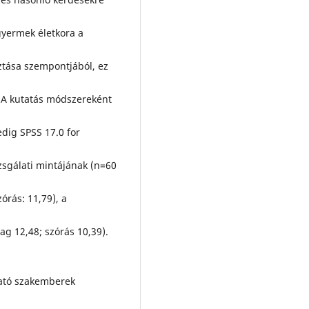
gyermek életkora a
ztása szempontjából, ez
. A kutatás módszereként
dig SPSS 17.0 for
izsgálati mintájának (n=60
órás: 11,79), a
lag 12,48; szórás 10,39).
tató szakemberek