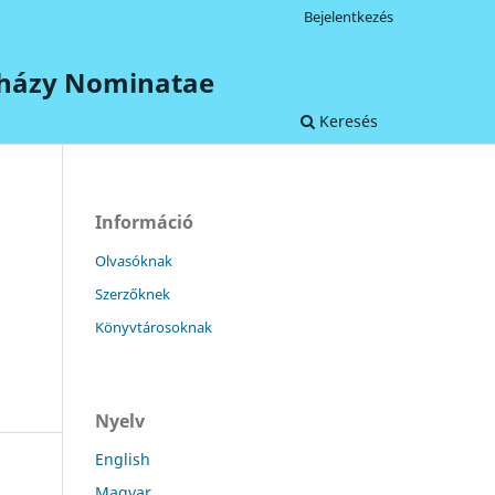
Bejelentkezés
terházy Nominatae
Keresés
Információ
Olvasóknak
Szerzőknek
Könyvtárosoknak
Nyelv
English
Magyar