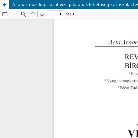
A tanár-diák-kapcsolat vizsgálatának lehetősége az iskolai t