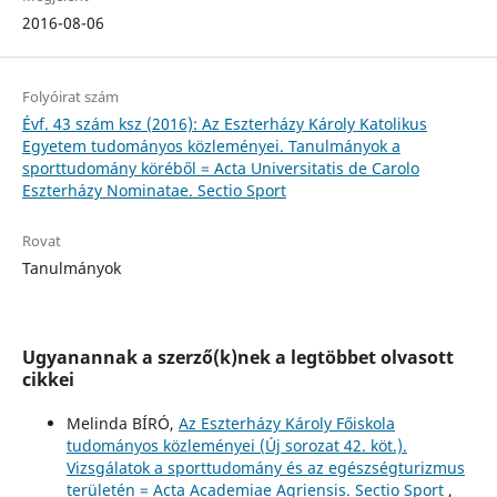
2016-08-06
Folyóirat szám
Évf. 43 szám ksz (2016): Az Eszterházy Károly Katolikus
Egyetem tudományos közleményei. Tanulmányok a
sporttudomány köréből = Acta Universitatis de Carolo
Eszterházy Nominatae. Sectio Sport
Rovat
Tanulmányok
Ugyanannak a szerző(k)nek a legtöbbet olvasott
cikkei
Melinda BÍRÓ,
Az Eszterházy Károly Főiskola
tudományos közleményei (Új sorozat 42. köt.).
Vizsgálatok a sporttudomány és az egészségturizmus
területén = Acta Academiae Agriensis. Sectio Sport
,