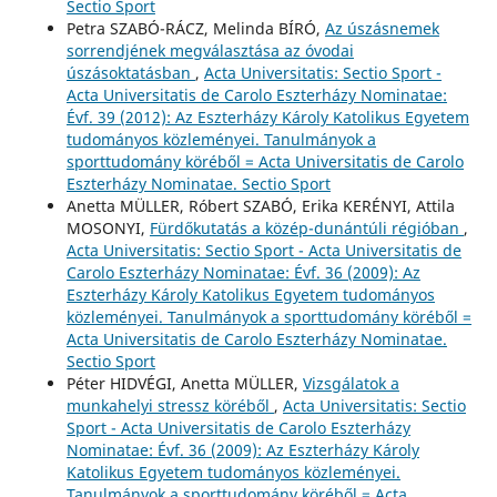
Sectio Sport
Petra SZABÓ-RÁCZ, Melinda BÍRÓ,
Az úszásnemek
sorrendjének megválasztása az óvodai
úszásoktatásban
,
Acta Universitatis: Sectio Sport -
Acta Universitatis de Carolo Eszterházy Nominatae:
Évf. 39 (2012): Az Eszterházy Károly Katolikus Egyetem
tudományos közleményei. Tanulmányok a
sporttudomány köréből = Acta Universitatis de Carolo
Eszterházy Nominatae. Sectio Sport
Anetta MÜLLER, Róbert SZABÓ, Erika KERÉNYI, Attila
MOSONYI,
Fürdőkutatás a közép-dunántúli régióban
,
Acta Universitatis: Sectio Sport - Acta Universitatis de
Carolo Eszterházy Nominatae: Évf. 36 (2009): Az
Eszterházy Károly Katolikus Egyetem tudományos
közleményei. Tanulmányok a sporttudomány köréből =
Acta Universitatis de Carolo Eszterházy Nominatae.
Sectio Sport
Péter HIDVÉGI, Anetta MÜLLER,
Vizsgálatok a
munkahelyi stressz köréből
,
Acta Universitatis: Sectio
Sport - Acta Universitatis de Carolo Eszterházy
Nominatae: Évf. 36 (2009): Az Eszterházy Károly
Katolikus Egyetem tudományos közleményei.
Tanulmányok a sporttudomány köréből = Acta