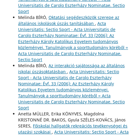
Universitatis de Carolo Eszterházy Nominatae. Sectio
Sport
Melinda BÍRÓ,
Oktatási segédeszközök szerepe az
általános iskolások úszás tanításában
,
Acta
Universitatis: Sectio Sport - Acta Universitatis de
Carolo Eszterházy Nominatae: Évf. 33 (2006): Az
Eszterházy Károly Katolikus Egyetem tudományos
közleményei. Tanulmányok a sporttudomány köréből =
Acta Universitatis de Carolo Eszterházy Nominatae.
Sectio Sport
Melinda BÍRÓ,
Az interakció sajátossága az általános
iskolai úszásoktatásban
,
Acta Universitatis: Sectio
Sport - Acta Universitatis de Carolo Eszterházy
Nominatae: Évf. 33 (2006): Az Eszterházy Károly
Katolikus Egyetem tudományos közleményei.
Tanulmányok a sporttudomány köréből = Acta
Universitatis de Carolo Eszterházy Nominatae. Sectio
Sport
Anetta MÜLLER, Erika KÖNYVES, Magdolna
KRISTONNÉ DR. BAKOS, Gyula SZÉLES-KOVÁCS, János
SERES,
Főiskolai hallgatók rekreációs tevékenységei és
utazási szokásai
,
Acta Universitatis: Sectio Sport - Acta