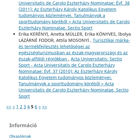
Universitatis de Carolo Eszterházy Nominatae: Évf. 38
(2011): Az Eszterházy Károly Katolikus Egyetem
tudományos közleményei. Tanulmányok a
sporttudomány köréből = Acta Universitatis de Carolo
Eszterházy Nominatae. Sectio Sport
Erika KERÉNYI, Anetta MÜLLER, Erika KÖNYVES, Ibolya
LÁZÁRNÉ FODOR, Attila MOSONYI ,
Turisztikai márka-
és termékfejlesztés lehetőségei az
egészségturizmusban az észak-magyarországi és az
észak-alföldi régiókban
,
Acta Universitatis: Sectio
Sport - Acta Universitatis de Carolo Eszterházy
Nominatae: Évf. 37 (2010): Az Eszterházy Károly
Katolikus Egyetem tudományos közleményei.
Tanulmányok a sporttudomány köréből = Acta
Universitatis de Carolo Eszterházy Nominatae. Sectio
Sport
<<
<
1
2
3
4
5
6
>
>>
Információ
Olvasóknak