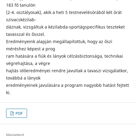
183 fő tanulón
(2-4. osztályosak), akik a heti 5 testnevelésórából két órát
szivacskézilab-
dáznak, vizsgáltuk a kézilabda-sportágspecifikus teszteket
tavasszal és ősszel.
Eredményeink alapján megállapítottuk, hogy az őszi
méréshez képest a prog
ram hatására a fiúk és lányok célzásbiztonsága, technikai
végrehajtása, a végre
hajtás időeredményei rendre javultak a tavaszi vizsgálatkor,
továbbá a lányok
eredményeinek javulására a program nagyobb hatást fejtett
ki.
PDF
Megjelent