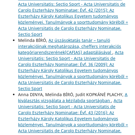
Acta Universitatis: Sectio Sport - Acta Universitatis de
Carolo Eszterházy Nominatae: Évf. 42 (2015): Az
Eszterházy Károly Katolikus Egyetem tudományos
közleményei. Tanulmányok a sporttudomány köréből =
Acta Universitatis de Carolo Eszterházy Nominatae.
Sectio Sport
Melinda BÍRÓ,
Az úszásoktatás tanár – tanuló
interakcióinak meghatározása, cheffers interakciós
kategóriarendszerének(CAFIAS) adaptálásával
,
Acta
Universitatis: Sectio Sport - Acta Universitatis de
Carolo Eszterházy Nominatae: Évf. 36 (2009): Az
Eszterházy Károly Katolikus Egyetem tudományos
közleményei. Tanulmányok a sporttudomány köréből =
Acta Universitatis de Carolo Eszterházy Nominatae.
Sectio Sport
Anna DINYA, Melinda BÍRÓ, Judit KOPKÁNÉ PLACHY,
A
kiválasztás vizsgálata a kézilabda sportágban
,
Acta
Universitatis: Sectio Sport - Acta Universitatis de
Carolo Eszterházy Nominatae: Évf. 43 (2016): Az
Eszterházy Károly Katolikus Egyetem tudományos
közleményei. Tanulmányok a sporttudomány köréből =
Acta Universitatis de Carolo Eszterházy Nominatae.