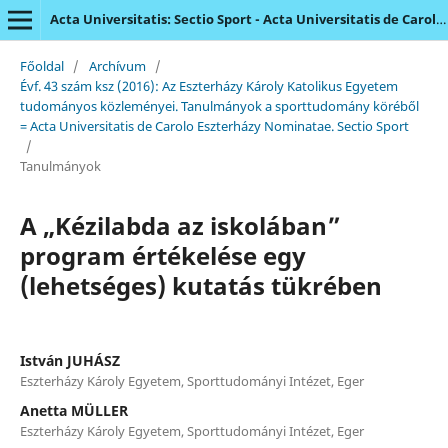
Acta Universitatis: Sectio Sport - Acta Universitatis de Carolo Eszterházy Nominatae
Főoldal
/
Archívum
/
Évf. 43 szám ksz (2016): Az Eszterházy Károly Katolikus Egyetem
tudományos közleményei. Tanulmányok a sporttudomány köréből
= Acta Universitatis de Carolo Eszterházy Nominatae. Sectio Sport
/
Tanulmányok
A „Kézilabda az iskolában”
program értékelése egy
(lehetséges) kutatás tükrében
István JUHÁSZ
Eszterházy Károly Egyetem, Sporttudományi Intézet, Eger
Anetta MÜLLER
Eszterházy Károly Egyetem, Sporttudományi Intézet, Eger