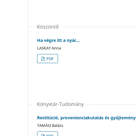
Köszöntő
Ha végre itt a nyár…
LASKAY Anna
PDF
Könyvtár-Tudomány
Restitúció, provenienciakutatás és gyűjtemén
TAMÁSI Balázs
PDF