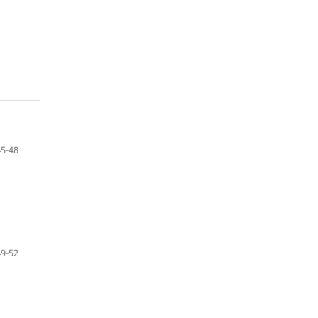
45-48
49-52