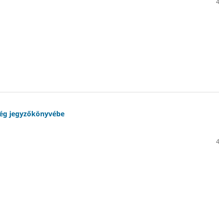
zség jegyzőkönyvébe