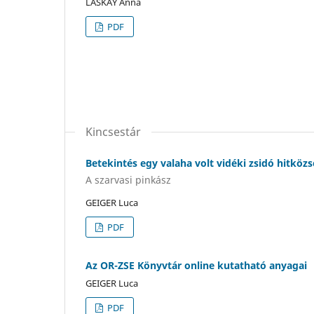
LASKAY Anna
PDF
Kincsestár
Betekintés egy valaha volt vidéki zsidó hitkö
A szarvasi pinkász
GEIGER Luca
PDF
Az OR-ZSE Könyvtár online kutatható anyagai
GEIGER Luca
PDF