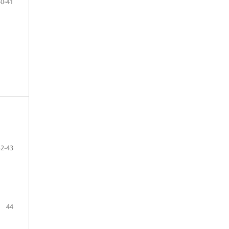
40-41
42-43
44