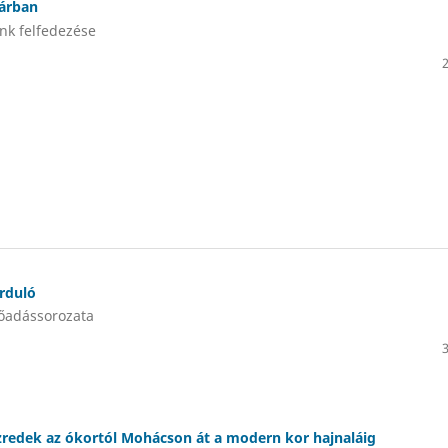
tárban
nk felfedezése
orduló
őadássorozata
zredek az ókortól Mohácson át a modern kor hajnaláig