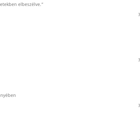
zetekben elbeszélve.”
ményében