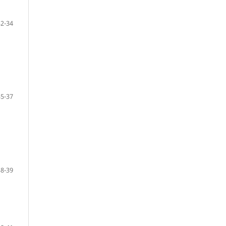
32-34
35-37
38-39