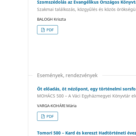
Szomszédolás az Evangélikus Országos Könyv
Szakmai találkozás, közgyűlés és közös örökségü
BALOGH Kriszta
PDF
Események, rendezvények
Öt előadás, öt nézőpont, egy történelmi sorsf
MOHÁCS 500 – A Váci Egyházmegyei Könyvtár el
VARGA-KOHÁRI Mária
PDF
Tomori 500 – Kard és kereszt Hadtörténeti éve