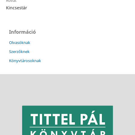
Rovat
Kincsestár
Információ
Olvasóknak
Szerzőknek
Könyvtárosoknak