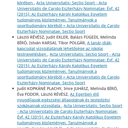
körében
,
Acta Universitatis: Sectio Sport - Acta
Universitatis de Carolo Eszterházy Nominatae: Évf. 42
(2015): Az Eszterházy Károly Katolikus Egyetem
tudományos közleményei. Tanulmányok a
sporttudomány köréből = Acta Universitatis de Carolo
Eszterházy Nominatae. Sectio Sport
László RÉVÉSZ, Judit EKLER, Balázs FÜGEDI, Melinda
BÍRÓ, István KARSAI, Tibor POLGÁR,
A tanár-diák-
kapcsolat vizsgálatának lehetősége az iskolai
testnevelésben
,
Acta Universitatis: Sectio Sport - Acta
Universitatis de Carolo Eszterházy Nominatae: Évf. 42
(2015): Az Eszterházy Károly Katolikus Egyetem
tudományos közleményei. Tanulmányok a
sporttudomány köréből = Acta Universitatis de Carolo
Eszterházy Nominatae. Sectio Sport
Judit KOPKÁNÉ PLACHY, Imre JUHÁSZ, Melinda BÍRÓ,
Éva FODOR, László RÉVÉSZ,
Az Egerben élő
nyugdíjasok egészségi állapotának és testedzési
szokásainak vizsgálata
,
Acta Universitatis: Sectio Sport
- Acta Universitatis de Carolo Eszterházy Nominatae:
Évf. 42 (2015): Az Eszterházy Károly Katolikus Egyetem
tudományos közleményei. Tanulmányok a