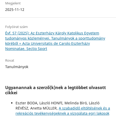
Megjelent
2025-11-12
Folyóirat szám
Évf. 57 (2025): Az Eszterházy Károly Katolikus Egyetem
tudományos közleményei. Tanulmányok a sporttudomány
köréből = Acta Universitatis de Carolo Eszterházy
Nominatae. Sectio Sport
Rovat
Tanulmányok
Ugyanannak a szerző(k)nek a legtöbbet olvasott
cikkei
Eszter BODA, László HONFI, Melinda Bíró, László
RÉVÉSZ, Anetta MÜLLER,
A szabadidő eltöltésének és a
rekreációs tevékenységeknek a vizsgálata egri lakosok