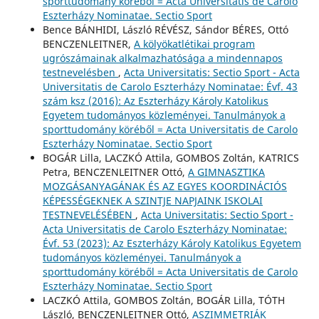
sporttudomány köréből = Acta Universitatis de Carolo
Eszterházy Nominatae. Sectio Sport
Bence BÁNHIDI, László RÉVÉSZ, Sándor BÉRES, Ottó
BENCZENLEITNER,
A kölyökatlétikai program
ugrószámainak alkalmazhatósága a mindennapos
testnevelésben
,
Acta Universitatis: Sectio Sport - Acta
Universitatis de Carolo Eszterházy Nominatae: Évf. 43
szám ksz (2016): Az Eszterházy Károly Katolikus
Egyetem tudományos közleményei. Tanulmányok a
sporttudomány köréből = Acta Universitatis de Carolo
Eszterházy Nominatae. Sectio Sport
BOGÁR Lilla, LACZKÓ Attila, GOMBOS Zoltán, KATRICS
Petra, BENCZENLEITNER Ottó,
A GIMNASZTIKA
MOZGÁSANYAGÁNAK ÉS AZ EGYES KOORDINÁCIÓS
KÉPESSÉGEKNEK A SZINTJE NAPJAINK ISKOLAI
TESTNEVELÉSÉBEN
,
Acta Universitatis: Sectio Sport -
Acta Universitatis de Carolo Eszterházy Nominatae:
Évf. 53 (2023): Az Eszterházy Károly Katolikus Egyetem
tudományos közleményei. Tanulmányok a
sporttudomány köréből = Acta Universitatis de Carolo
Eszterházy Nominatae. Sectio Sport
LACZKÓ Attila, GOMBOS Zoltán, BOGÁR Lilla, TÓTH
László, BENCZENLEITNER Ottó,
ASZIMMETRIÁK