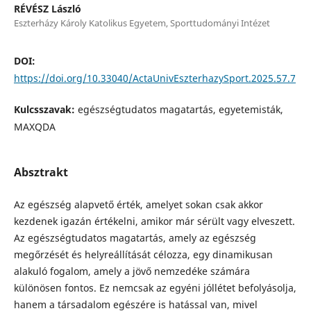
RÉVÉSZ László
Eszterházy Károly Katolikus Egyetem, Sporttudományi Intézet
DOI:
https://doi.org/10.33040/ActaUnivEszterhazySport.2025.57.7
Kulcsszavak:
egészségtudatos magatartás, egyetemisták,
MAXQDA
Absztrakt
Az egészség alapvető érték, amelyet sokan csak akkor
kezdenek igazán értékelni, amikor már sérült vagy elveszett.
Az egészségtudatos magatartás, amely az egészség
megőrzését és helyreállítását célozza, egy dinamikusan
alakuló fogalom, amely a jövő nemzedéke számára
különösen fontos. Ez nemcsak az egyéni jóllétet befolyásolja,
hanem a társadalom egészére is hatással van, mivel