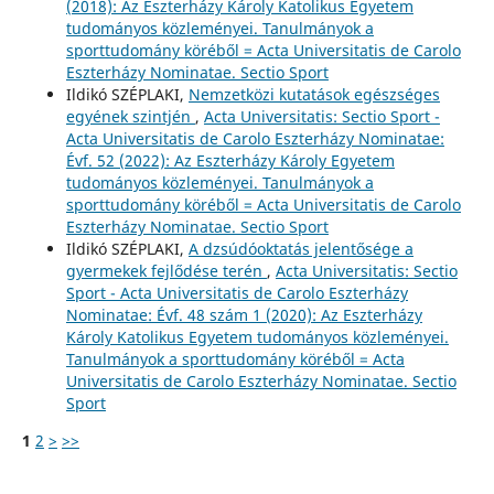
(2018): Az Eszterházy Károly Katolikus Egyetem
tudományos közleményei. Tanulmányok a
sporttudomány köréből = Acta Universitatis de Carolo
Eszterházy Nominatae. Sectio Sport
Ildikó SZÉPLAKI,
Nemzetközi kutatások egészséges
egyének szintjén
,
Acta Universitatis: Sectio Sport -
Acta Universitatis de Carolo Eszterházy Nominatae:
Évf. 52 (2022): Az Eszterházy Károly Egyetem
tudományos közleményei. Tanulmányok a
sporttudomány köréből = Acta Universitatis de Carolo
Eszterházy Nominatae. Sectio Sport
Ildikó SZÉPLAKI,
A dzsúdóoktatás jelentősége a
gyermekek fejlődése terén
,
Acta Universitatis: Sectio
Sport - Acta Universitatis de Carolo Eszterházy
Nominatae: Évf. 48 szám 1 (2020): Az Eszterházy
Károly Katolikus Egyetem tudományos közleményei.
Tanulmányok a sporttudomány köréből = Acta
Universitatis de Carolo Eszterházy Nominatae. Sectio
Sport
1
2
>
>>