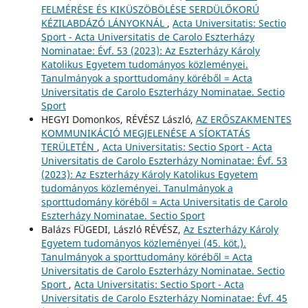
FELMÉRÉSE ÉS KIKÜSZÖBÖLÉSE SERDÜLŐKORÚ
KÉZILABDÁZÓ LÁNYOKNÁL
,
Acta Universitatis: Sectio
Sport - Acta Universitatis de Carolo Eszterházy
Nominatae: Évf. 53 (2023): Az Eszterházy Károly
Katolikus Egyetem tudományos közleményei.
Tanulmányok a sporttudomány köréből = Acta
Universitatis de Carolo Eszterházy Nominatae. Sectio
Sport
HEGYI Domonkos, RÉVÉSZ László,
AZ ERŐSZAKMENTES
KOMMUNIKÁCIÓ MEGJELENÉSE A SÍOKTATÁS
TERÜLETÉN
,
Acta Universitatis: Sectio Sport - Acta
Universitatis de Carolo Eszterházy Nominatae: Évf. 53
(2023): Az Eszterházy Károly Katolikus Egyetem
tudományos közleményei. Tanulmányok a
sporttudomány köréből = Acta Universitatis de Carolo
Eszterházy Nominatae. Sectio Sport
Balázs FÜGEDI, László RÉVÉSZ,
Az Eszterházy Károly
Egyetem tudományos közleményei (45. köt.).
Tanulmányok a sporttudomány köréből = Acta
Universitatis de Carolo Eszterházy Nominatae. Sectio
Sport
,
Acta Universitatis: Sectio Sport - Acta
Universitatis de Carolo Eszterházy Nominatae: Évf. 45