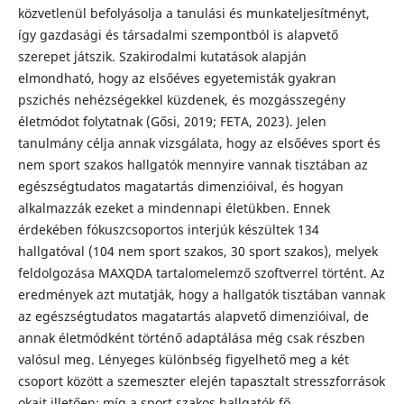
közvetlenül befolyásolja a tanulási és munkateljesítményt,
így gazdasági és társadalmi szempontból is alapvető
szerepet játszik. Szakirodalmi kutatások alapján
elmondható, hogy az elsőéves egyetemisták gyakran
pszichés nehézségekkel küzdenek, és mozgásszegény
életmódot folytatnak (Gősi, 2019; FETA, 2023). Jelen
tanulmány célja annak vizsgálata, hogy az elsőéves sport és
nem sport szakos hallgatók mennyire vannak tisztában az
egészségtudatos magatartás dimenzióival, és hogyan
alkalmazzák ezeket a mindennapi életükben. Ennek
érdekében fókuszcsoportos interjúk készültek 134
hallgatóval (104 nem sport szakos, 30 sport szakos), melyek
feldolgozása MAXQDA tartalomelemző szoftverrel történt. Az
eredmények azt mutatják, hogy a hallgatók tisztában vannak
az egészségtudatos magatartás alapvető dimenzióival, de
annak életmódként történő adaptálása még csak részben
valósul meg. Lényeges különbség figyelhető meg a két
csoport között a szemeszter elején tapasztalt stresszforrások
okait illetően: míg a sport szakos hallgatók fő