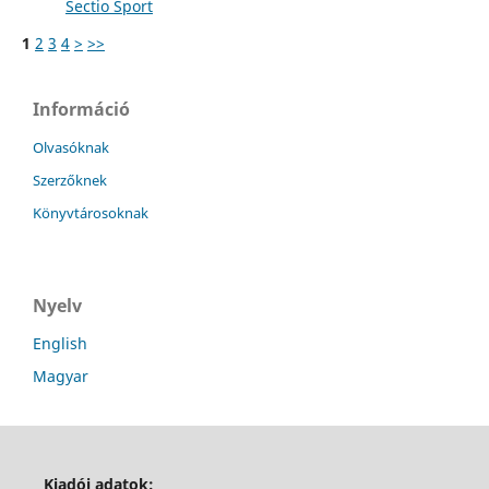
Sectio Sport
1
2
3
4
>
>>
Információ
Olvasóknak
Szerzőknek
Könyvtárosoknak
Nyelv
English
Magyar
Kiadói adatok: