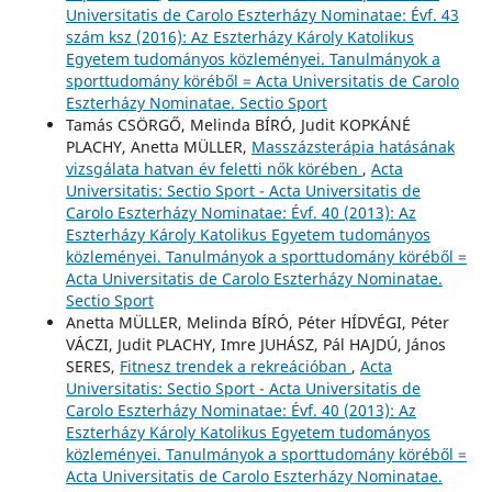
Universitatis de Carolo Eszterházy Nominatae: Évf. 43
szám ksz (2016): Az Eszterházy Károly Katolikus
Egyetem tudományos közleményei. Tanulmányok a
sporttudomány köréből = Acta Universitatis de Carolo
Eszterházy Nominatae. Sectio Sport
Tamás CSÖRGŐ, Melinda BÍRÓ, Judit KOPKÁNÉ
PLACHY, Anetta MÜLLER,
Masszázsterápia hatásának
vizsgálata hatvan év feletti nők körében
,
Acta
Universitatis: Sectio Sport - Acta Universitatis de
Carolo Eszterházy Nominatae: Évf. 40 (2013): Az
Eszterházy Károly Katolikus Egyetem tudományos
közleményei. Tanulmányok a sporttudomány köréből =
Acta Universitatis de Carolo Eszterházy Nominatae.
Sectio Sport
Anetta MÜLLER, Melinda BÍRÓ, Péter HÍDVÉGI, Péter
VÁCZI, Judit PLACHY, Imre JUHÁSZ, Pál HAJDÚ, János
SERES,
Fitnesz trendek a rekreációban
,
Acta
Universitatis: Sectio Sport - Acta Universitatis de
Carolo Eszterházy Nominatae: Évf. 40 (2013): Az
Eszterházy Károly Katolikus Egyetem tudományos
közleményei. Tanulmányok a sporttudomány köréből =
Acta Universitatis de Carolo Eszterházy Nominatae.