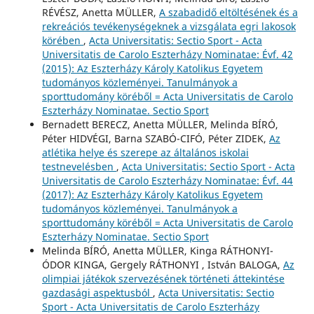
RÉVÉSZ, Anetta MÜLLER,
A szabadidő eltöltésének és a
rekreációs tevékenységeknek a vizsgálata egri lakosok
körében
,
Acta Universitatis: Sectio Sport - Acta
Universitatis de Carolo Eszterházy Nominatae: Évf. 42
(2015): Az Eszterházy Károly Katolikus Egyetem
tudományos közleményei. Tanulmányok a
sporttudomány köréből = Acta Universitatis de Carolo
Eszterházy Nominatae. Sectio Sport
Bernadett BERECZ, Anetta MÜLLER, Melinda BÍRÓ,
Péter HIDVÉGI, Barna SZABÓ-CIFÓ, Péter ZIDEK,
Az
atlétika helye és szerepe az általános iskolai
testnevelésben
,
Acta Universitatis: Sectio Sport - Acta
Universitatis de Carolo Eszterházy Nominatae: Évf. 44
(2017): Az Eszterházy Károly Katolikus Egyetem
tudományos közleményei. Tanulmányok a
sporttudomány köréből = Acta Universitatis de Carolo
Eszterházy Nominatae. Sectio Sport
Melinda BÍRÓ, Anetta MÜLLER, Kinga RÁTHONYI-
ÓDOR KINGA, Gergely RÁTHONYI , István BALOGA,
Az
olimpiai játékok szervezésének történeti áttekintése
gazdasági aspektusból
,
Acta Universitatis: Sectio
Sport - Acta Universitatis de Carolo Eszterházy