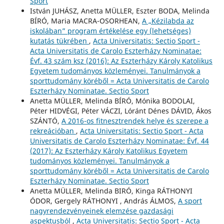
Sport
István JUHÁSZ, Anetta MÜLLER, Eszter BODA, Melinda
BÍRÓ, Maria MACRA-OSORHEAN,
A „Kézilabda az
iskolában” program értékelése egy (lehetséges)
kutatás tükrében
,
Acta Universitatis: Sectio Sport -
Acta Universitatis de Carolo Eszterházy Nominatae:
Évf. 43 szám ksz (2016): Az Eszterházy Károly Katolikus
Egyetem tudományos közleményei. Tanulmányok a
sporttudomány köréből = Acta Universitatis de Carolo
Eszterházy Nominatae. Sectio Sport
Anetta MÜLLER, Melinda BÍRÓ, Mónika BODOLAI,
Péter HIDVÉGI, Péter VÁCZI, Lóránt Dénes DÁVID, Ákos
SZÁNTÓ,
A 2016-os fitnesztrendek helye és szerepe a
rekreációban
,
Acta Universitatis: Sectio Sport - Acta
Universitatis de Carolo Eszterházy Nominatae: Évf. 44
(2017): Az Eszterházy Károly Katolikus Egyetem
tudományos közleményei. Tanulmányok a
sporttudomány köréből = Acta Universitatis de Carolo
Eszterházy Nominatae. Sectio Sport
Anetta MÜLLER, Melinda BIRÓ, Kinga RÁTHONYI
ÓDOR, Gergely RÁTHONYI , András ÁLMOS,
A sport
nagyrendezvényeinek elemzése gazdasági
aspektusból
,
Acta Universitatis: Sectio Sport - Acta