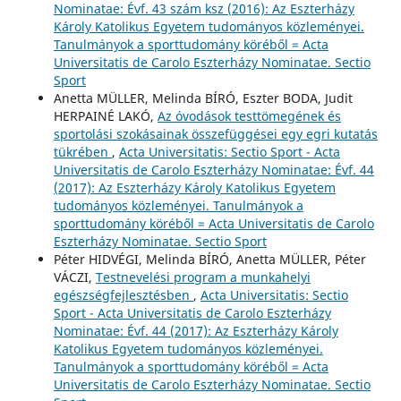
Nominatae: Évf. 43 szám ksz (2016): Az Eszterházy
Károly Katolikus Egyetem tudományos közleményei.
Tanulmányok a sporttudomány köréből = Acta
Universitatis de Carolo Eszterházy Nominatae. Sectio
Sport
Anetta MÜLLER, Melinda BÍRÓ, Eszter BODA, Judit
HERPAINÉ LAKÓ,
Az óvodások testtömegének és
sportolási szokásainak összefüggései egy egri kutatás
tükrében
,
Acta Universitatis: Sectio Sport - Acta
Universitatis de Carolo Eszterházy Nominatae: Évf. 44
(2017): Az Eszterházy Károly Katolikus Egyetem
tudományos közleményei. Tanulmányok a
sporttudomány köréből = Acta Universitatis de Carolo
Eszterházy Nominatae. Sectio Sport
Péter HIDVÉGI, Melinda BÍRÓ, Anetta MÜLLER, Péter
VÁCZI,
Testnevelési program a munkahelyi
egészségfejlesztésben
,
Acta Universitatis: Sectio
Sport - Acta Universitatis de Carolo Eszterházy
Nominatae: Évf. 44 (2017): Az Eszterházy Károly
Katolikus Egyetem tudományos közleményei.
Tanulmányok a sporttudomány köréből = Acta
Universitatis de Carolo Eszterházy Nominatae. Sectio