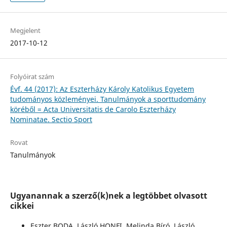
Megjelent
2017-10-12
Folyóirat szám
Évf. 44 (2017): Az Eszterházy Károly Katolikus Egyetem
tudományos közleményei. Tanulmányok a sporttudomány
köréből = Acta Universitatis de Carolo Eszterházy
Nominatae. Sectio Sport
Rovat
Tanulmányok
Ugyanannak a szerző(k)nek a legtöbbet olvasott
cikkei
Eszter BODA, László HONFI, Melinda Bíró, László