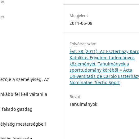
ger
Megjelent
ger
2011-06-08
Folyóirat szám
Évf. 38 (2011): Az Eszterházy Káro
Katolikus Egyetem tudományos
közleményei. Tanulmányok a
sporttudomány köréből = Acta
Universitatis de Carolo Eszterház
ezője a személyiség. Az
Nominatae. Sectio Sport
kább fel kell váltani a
Rovat
Tanulmányok
ől fakadó gazdag
mélyiség mesterségbeli
kációs ügyesség,