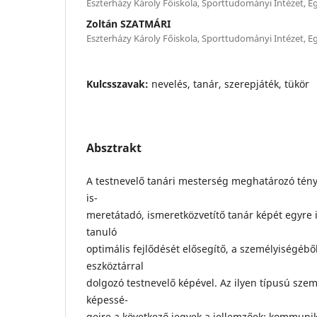
Eszterházy Károly Főiskola, Sporttudományi Intézet, E
Zoltán SZATMÁRI
Eszterházy Károly Főiskola, Sporttudományi Intézet, E
Kulcsszavak:
nevelés, tanár, szerepjáték, tükör
Absztrakt
A testnevelő tanári mesterség meghatározó tény
is-
meretátadó, ismeretközvetítő tanár képét egyre in
tanuló
optimális fejlődését elősegítő, a személyiségéb
eszköztárral
dolgozó testnevelő képével. Az ilyen típusú sze
képessé-
geire a következő jegyek a jellemzőek: kommuni