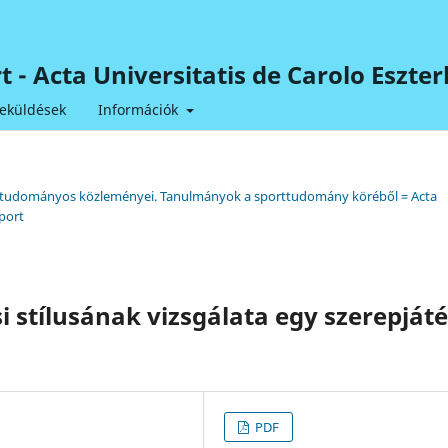
ort - Acta Universitatis de Carolo Esz
eküldések
Információk
tem tudományos közleményei. Tanulmányok a sporttudomány köréből = Acta
port
i stílusának vizsgálata egy szerepját
PDF