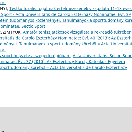
ort
ÉNYI,
Testkulturális fogalmak értelmezésének vizsgálata 11–18 éves
o Sport - Acta Universitatis de Carolo Eszterházy Nominatae: Évf. 39
Egyetem tudományos közleményei. Tanulmányok a sporttudomány kör
Nominatae. Sectio Sport
AKSZIMTYUK,
Amatőr teniszjátékosok vizsgálata a rekreáció tükrébe
versitatis de Carolo Eszterházy Nominatae: Évf. 40 (2013): Az Eszter
eményei. Tanulmányok a sporttudomány köréből = Acta Universitat
ort
s sport helyzete a szegedi régióban
,
Acta Universitatis: Sectio Spor
minatae: Évf. 37 (2010): Az Eszterházy Károly Katolikus Egyetem
orttudomány köréből = Acta Universitatis de Carolo Eszterházy