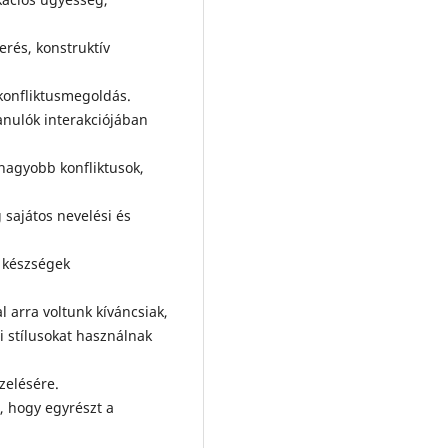
erés, konstruktív
konfliktusmegoldás.
tanulók interakciójában
nagyobb konfliktusok,
 sajátos nevelési és
s készségek
arra voltunk kíváncsiak,
i stílusokat használnak
zelésére.
, hogy egyrészt a