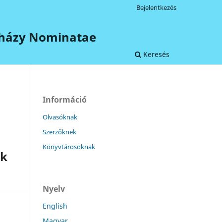
Bejelentkezés
terházy Nominatae
Keresés
Információ
Olvasóknak
Szerzőknek
Könyvtárosoknak
ék
Nyelv
English
Magyar