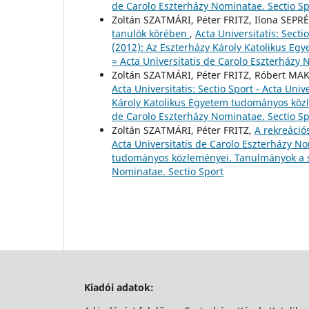
de Carolo Eszterházy Nominatae. Sectio Sp
Zoltán SZATMÁRI, Péter FRITZ, Ilona SEPR
tanulók körében
,
Acta Universitatis: Secti
(2012): Az Eszterházy Károly Katolikus 
= Acta Universitatis de Carolo Eszterházy 
Zoltán SZATMÁRI, Péter FRITZ, Róbert M
Acta Universitatis: Sectio Sport - Acta Uni
Károly Katolikus Egyetem tudományos közl
de Carolo Eszterházy Nominatae. Sectio Sp
Zoltán SZATMÁRI, Péter FRITZ,
A rekreáció
Acta Universitatis de Carolo Eszterházy No
tudományos közleményei. Tanulmányok a sp
Nominatae. Sectio Sport
Kiadói adatok: