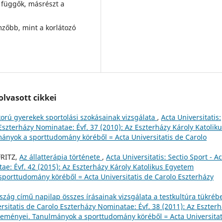
g függők, másrészt a
mzőbb, mint a korlátozó
lvasott cikkei
orú gyerekek sportolási szokásainak vizsgálata
,
Acta Universitatis:
 Eszterházy Nominatae: Évf. 37 (2010): Az Eszterházy Károly Katolik
nyok a sporttudomány köréből = Acta Universitatis de Carolo
FRITZ,
Az állatterápia története
,
Acta Universitatis: Sectio Sport - A
ae: Évf. 42 (2015): Az Eszterházy Károly Katolikus Egyetem
orttudomány köréből = Acta Universitatis de Carolo Eszterházy
zág című napilap összes írásainak vizsgálata a testkultúra tükré
versitatis de Carolo Eszterházy Nominatae: Évf. 38 (2011): Az Eszter
eményei. Tanulmányok a sporttudomány köréből = Acta Universitat