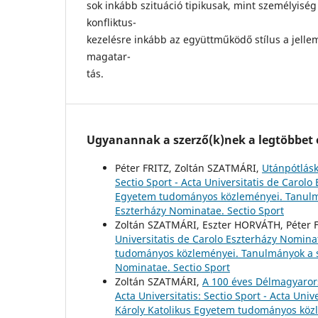
sok inkább szituáció tipikusak, mint személyisé
konfliktus-
kezelésre inkább az együttműködő stílus a jelle
magatar-
tás.
Ugyanannak a szerző(k)nek a legtöbbet o
Péter FRITZ, Zoltán SZATMÁRI,
Utánpótlásk
Sectio Sport - Acta Universitatis de Carolo
Egyetem tudományos közleményei. Tanulmá
Eszterházy Nominatae. Sectio Sport
Zoltán SZATMÁRI, Eszter HORVÁTH, Péter 
Universitatis de Carolo Eszterházy Nominat
tudományos közleményei. Tanulmányok a sp
Nominatae. Sectio Sport
Zoltán SZATMÁRI,
A 100 éves Délmagyarors
Acta Universitatis: Sectio Sport - Acta Uni
Károly Katolikus Egyetem tudományos közl