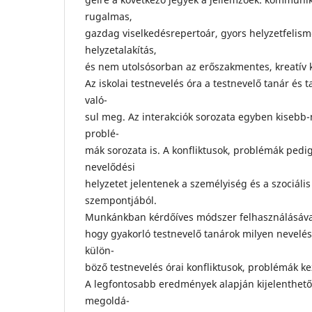
rugalmas,
gazdag viselkedésrepertoár, gyors helyzetfelism
helyzetalakítás,
és nem utolsósorban az erőszakmentes, kreatív 
Az iskolai testnevelés óra a testnevelő tanár és 
való-
sul meg. Az interakciók sorozata egyben kisebb-
problé-
mák sorozata is. A konfliktusok, problémák pedig
nevelődési
helyzetet jelentenek a személyiség és a szociáli
szempontjából.
Munkánkban kérdőíves módszer felhasználásával 
hogy gyakorló testnevelő tanárok milyen nevelés
külön-
böző testnevelés órai konfliktusok, problémák ke
A legfontosabb eredmények alapján kijelenthető
megoldá-