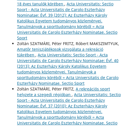
18 éves tanulók körében
,
Acta Universitatis: Sectio
Sport - Acta Universitatis de Carolo Eszterházy
Nominatae: Évf. 39 (2012): Az Eszterházy Károly
Katolikus Egyetem tudományos közleményei.
Tanulmányok a sporttudomány köréből = Acta
Universitatis de Carolo Eszterházy Nominatae. Sectio
Sport
Zoltán SZATMÁRI, Péter FRITZ, Róbert MAKSZIMTYUK,
Amatőr teniszjátékosok vizsgálata a rekreáció
tükrében
,
Acta Universitatis: Sectio Sport - Acta
Universitatis de Carolo Eszterházy Nominatae: Évf. 40
(2013): Az Eszterházy Károly Katolikus Egyetem
tudományos közleményei. Tanulmányok a
sporttudomány köréből = Acta Universitatis de Carolo
Eszterházy Nominatae. Sectio Sport
Zoltán SZATMÁRI, Péter FRITZ,
A rekreációs sport
helyzete a szegedi régióban
,
Acta Universitatis: Sectio
Sport - Acta Universitatis de Carolo Eszterházy
Nominatae: Évf. 37 (2010): Az Eszterházy Károly
Katolikus Egyetem tudományos közleményei.
Tanulmányok a sporttudomány köréből = Acta
Universitatis de Carolo Eszterházy Nominatae. Sectio