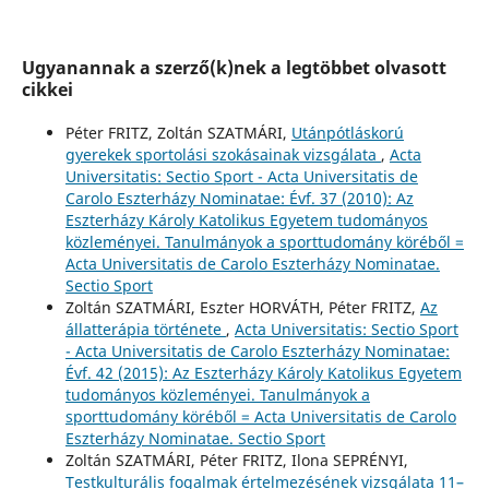
Ugyanannak a szerző(k)nek a legtöbbet olvasott
cikkei
Péter FRITZ, Zoltán SZATMÁRI,
Utánpótláskorú
gyerekek sportolási szokásainak vizsgálata
,
Acta
Universitatis: Sectio Sport - Acta Universitatis de
Carolo Eszterházy Nominatae: Évf. 37 (2010): Az
Eszterházy Károly Katolikus Egyetem tudományos
közleményei. Tanulmányok a sporttudomány köréből =
Acta Universitatis de Carolo Eszterházy Nominatae.
Sectio Sport
Zoltán SZATMÁRI, Eszter HORVÁTH, Péter FRITZ,
Az
állatterápia története
,
Acta Universitatis: Sectio Sport
- Acta Universitatis de Carolo Eszterházy Nominatae:
Évf. 42 (2015): Az Eszterházy Károly Katolikus Egyetem
tudományos közleményei. Tanulmányok a
sporttudomány köréből = Acta Universitatis de Carolo
Eszterházy Nominatae. Sectio Sport
Zoltán SZATMÁRI, Péter FRITZ, Ilona SEPRÉNYI,
Testkulturális fogalmak értelmezésének vizsgálata 11–