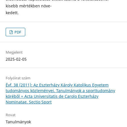
kisebb mértékben növe-
kedett.
PDF
Megjelent
2025-02-05
Folyóirat szám
Évf. 38 (2011): Az Eszterházy Károly Katolikus Egyetem
tudományos közleményei. Tanulmányok a sporttudomány
köréből = Acta Universitatis de Carolo Eszterházy
Nominatae. Sectio Sport
Rovat
Tanulmányok