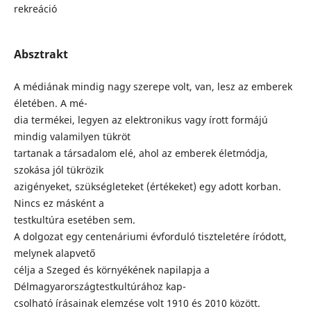
rekreáció
Absztrakt
A médiának mindig nagy szerepe volt, van, lesz az emberek
életében. A mé-
dia termékei, legyen az elektronikus vagy írott formájú
mindig valamilyen tükröt
tartanak a társadalom elé, ahol az emberek életmódja,
szokása jól tükrözik
azigényeket, szükségleteket (értékeket) egy adott korban.
Nincs ez másként a
testkultúra esetében sem.
A dolgozat egy centenáriumi évforduló tiszteletére íródott,
melynek alapvető
célja a Szeged és környékének napilapja a
Délmagyarországtestkultúrához kap-
csolható írásainak elemzése volt 1910 és 2010 között.