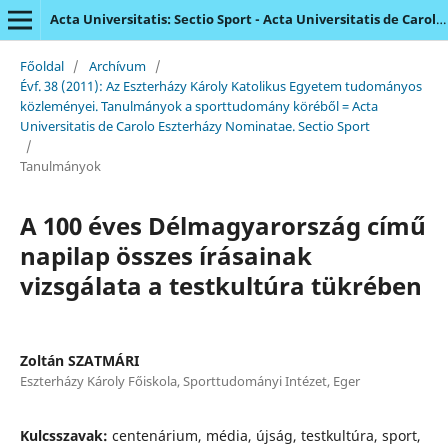
Acta Universitatis: Sectio Sport - Acta Universitatis de Carolo Eszterházy Nominatae
Főoldal
/
Archívum
/
Évf. 38 (2011): Az Eszterházy Károly Katolikus Egyetem tudományos
közleményei. Tanulmányok a sporttudomány köréből = Acta
Universitatis de Carolo Eszterházy Nominatae. Sectio Sport
/
Tanulmányok
A 100 éves Délmagyarország című
napilap összes írásainak
vizsgálata a testkultúra tükrében
Zoltán SZATMÁRI
Eszterházy Károly Főiskola, Sporttudományi Intézet, Eger
Kulcsszavak:
centenárium, média, újság, testkultúra, sport,