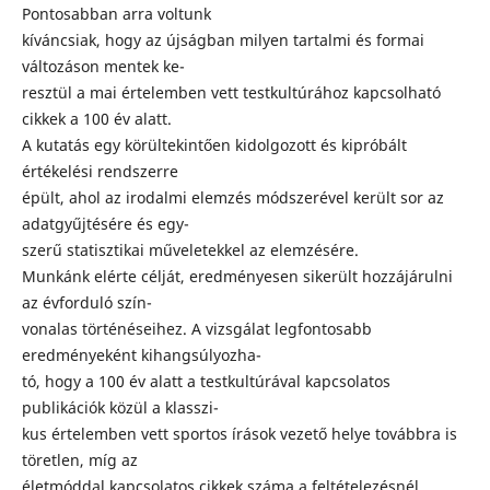
Pontosabban arra voltunk
kíváncsiak, hogy az újságban milyen tartalmi és formai
változáson mentek ke-
resztül a mai értelemben vett testkultúrához kapcsolható
cikkek a 100 év alatt.
A kutatás egy körültekintően kidolgozott és kipróbált
értékelési rendszerre
épült, ahol az irodalmi elemzés módszerével került sor az
adatgyűjtésére és egy-
szerű statisztikai műveletekkel az elemzésére.
Munkánk elérte célját, eredményesen sikerült hozzájárulni
az évforduló szín-
vonalas történéseihez. A vizsgálat legfontosabb
eredményeként kihangsúlyozha-
tó, hogy a 100 év alatt a testkultúrával kapcsolatos
publikációk közül a klasszi-
kus értelemben vett sportos írások vezető helye továbbra is
töretlen, míg az
életmóddal kapcsolatos cikkek száma a feltételezésnél