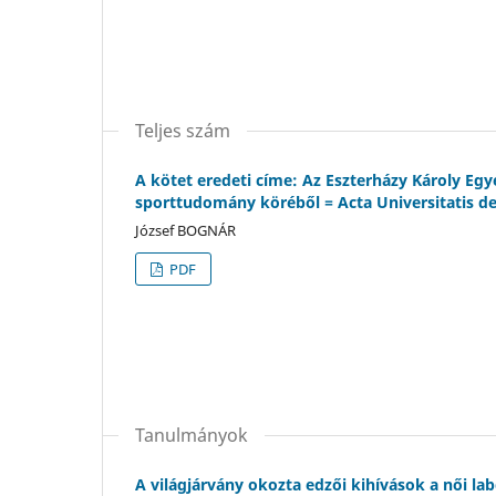
Teljes szám
A kötet eredeti címe: Az Eszterházy Károly E
sporttudomány köréből = Acta Universitatis de
József BOGNÁR
PDF
Tanulmányok
A világjárvány okozta edzői kihívások a női l