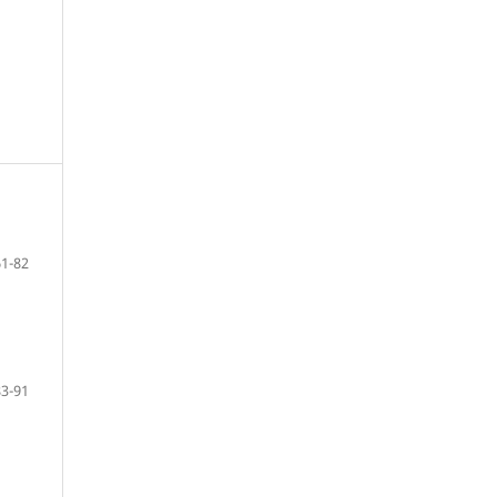
61-82
83-91