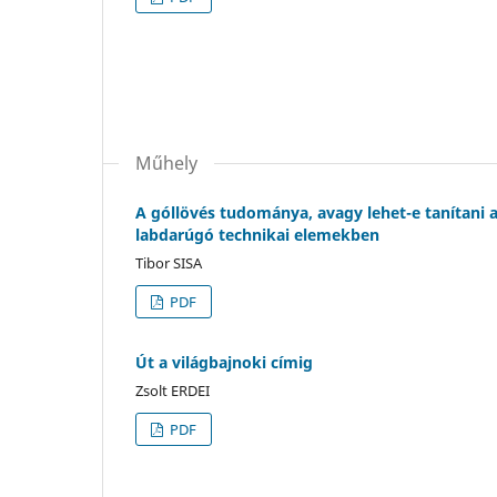
Műhely
A góllövés tudománya, avagy lehet-e tanítani 
labdarúgó technikai elemekben
Tibor SISA
PDF
Út a világbajnoki címig
Zsolt ERDEI
PDF