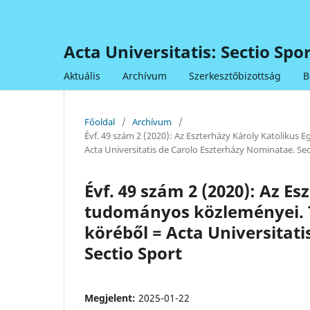
Acta Universitatis: Sectio Sp
Aktuális
Archívum
Szerkesztőbizottság
B
Főoldal
/
Archívum
/
Évf. 49 szám 2 (2020): Az Eszterházy Károly Katolik
Acta Universitatis de Carolo Eszterházy Nominatae. Sec
Évf. 49 szám 2 (2020): Az E
tudományos közleményei.
köréből = Acta Universitat
Sectio Sport
Megjelent:
2025-01-22