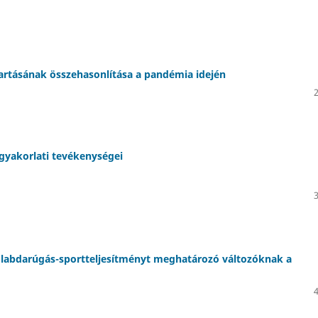
rtásának összehasonlítása a pandémia idején
gyakorlati tevékenységei
és labdarúgás-sportteljesítményt meghatározó változóknak a