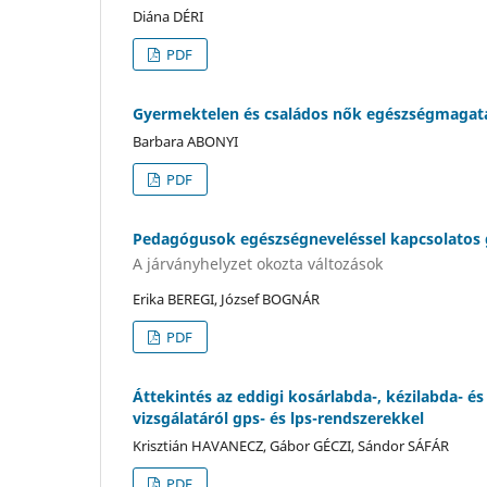
Diána DÉRI
PDF
Gyermektelen és családos nők egészségmagata
Barbara ABONYI
PDF
Pedagógusok egészségneveléssel kapcsolatos 
A járványhelyzet okozta változások
Erika BEREGI, József BOGNÁR
PDF
Áttekintés az eddigi kosárlabda-, kézilabda- 
vizsgálatáról gps- és lps-rendszerekkel
Krisztián HAVANECZ, Gábor GÉCZI, Sándor SÁFÁR
PDF