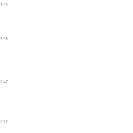
7-23
25-38
39-47
49-57