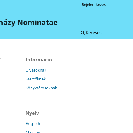
Bejelentkezés
terházy Nominatae
Keresés
=
Információ
Olvasóknak
Szerzőknek
Könyvtárosoknak
Nyelv
English
Magyar