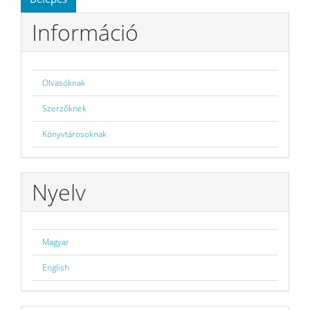
Információ
Olvasóknak
Szerzőknek
Könyvtárosoknak
Nyelv
Magyar
English