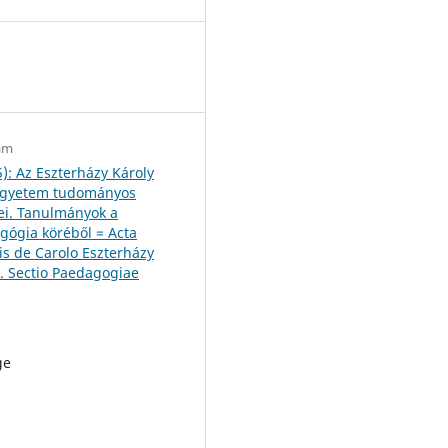
3
zám
5): Az Eszterházy Károly
 Egyetem tudományos
i. Tanulmányok a
ógia köréből = Acta
is de Carolo Eszterházy
 Sectio Paedagogiae
ge