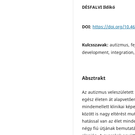
DÉSFALVI Ildikó
DOI:
https://doi.org/10.
Kulcsszavak:
autizmus, fe
development, integration,
Absztrakt
Az autizmus veleszületett 
egész életen át alapvetően
mindemellett klinikai kép
között is nagy eltérést mu
hatással van az élet mind
négy fiú útjának bemutatás