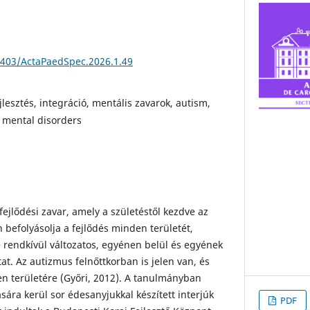
46403/ActaPaedSpec.2026.1.49
jlesztés, integráció, mentális zavarok, autism,
 mental disorders
fejlődési zavar, amely a születéstől kezdve az
 befolyásolja a fejlődés minden területét,
e rendkívül változatos, egyénen belül és egyének
tat. Az autizmus felnőttkorban is jelen van, és
en területére (Győri, 2012). A tanulmányban
ára kerül sor édesanyjukkal készített interjúk
PDF