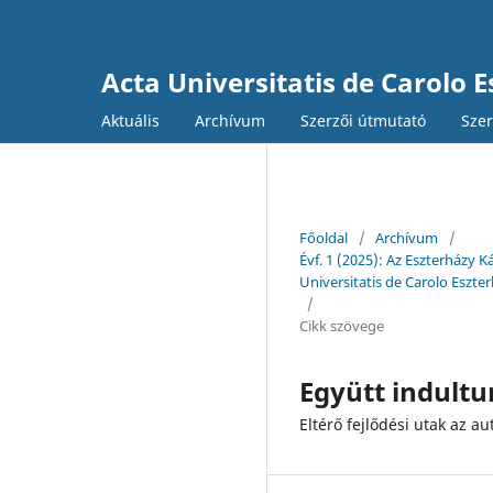
Acta Universitatis de Carolo 
Aktuális
Archívum
Szerzői útmutató
Szer
Főoldal
/
Archívum
/
Évf. 1 (2025): Az Eszterház
Universitatis de Carolo Eszte
/
Cikk szövege
Együtt indult
Eltérő fejlődési utak az 