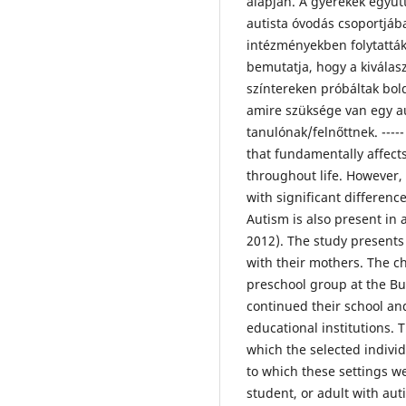
alapján. A gyerekek együt
autista óvodás csoportjáb
intézményekben folytatták 
bemutatja, hogy a kiválas
színtereken próbáltak bol
amire szüksége van egy a
tanulónak/felnőttnek. ----
that fundamentally affect
throughout life. However, i
with significant differenc
Autism is also present in a
2012). The study presents
with their mothers. The ch
preschool group at the B
continued their school and
educational institutions. 
which the selected individ
to which these settings we
student, or adult with aut