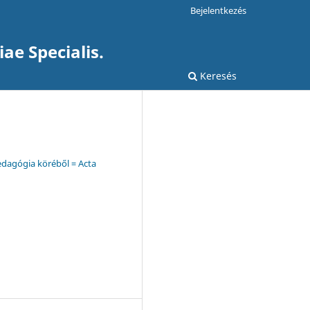
Bejelentkezés
ae Specialis.
Keresés
edagógia köréből = Acta