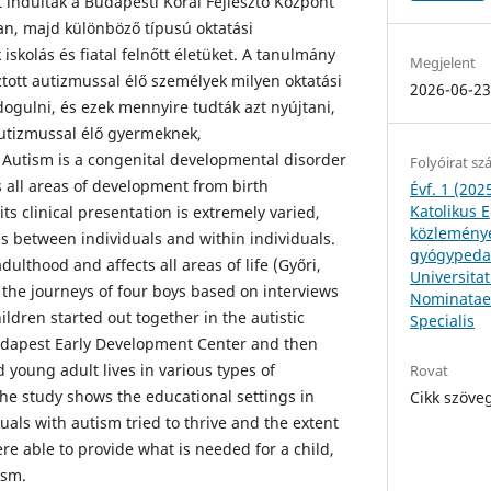
t indultak a Budapesti Korai Fejlesztő Központ
an, majd különböző típusú oktatási
iskolás és fiatal felnőtt életüket. A tanulmány
Megjelent
ztott autizmussal élő személyek milyen oktatási
2026-06-2
dogulni, és ezek mennyire tudták azt nyújtani,
utizmussal élő gyermeknek,
- Autism is a congenital developmental disorder
Folyóirat s
s all areas of development from birth
Évf. 1 (202
Katolikus
ts clinical presentation is extremely varied,
közleménye
es between individuals and within individuals.
gyógypedag
dulthood and affects all areas of life (Győri,
Universitat
 the journeys of four boys based on interviews
Nominatae.
ildren started out together in the autistic
Specialis
udapest Early Development Center and then
 young adult lives in various types of
Rovat
The study shows the educational settings in
Cikk szöve
uals with autism tried to thrive and the extent
re able to provide what is needed for a child,
ism.