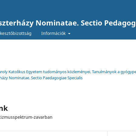
Eszterházy Nominatae. Sectio Pedagogi
kesztőbizottság
Információk
y Károly Katolikus Egyetem tudományos közleményei. Tanulmányok a gyógyp
rházy Nominatae. Sectio Paedagogiae Specialis
unk
autizmusspektrum-zavarban