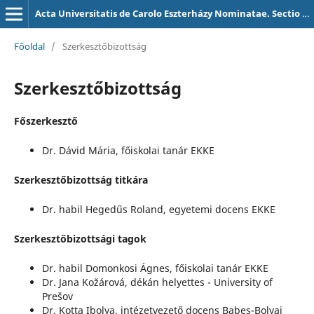
Acta Universitatis de Carolo Eszterházy Nominatae. Sectio Pedagogiae Specialis.
Főoldal
/
Szerkesztőbizottság
Szerkesztőbizottság
Főszerkesztő
Dr. Dávid Mária, főiskolai tanár EKKE
Szerkesztőbizottság titkára
Dr. habil Hegedűs Roland, egyetemi docens EKKE
Szerkesztőbizottsági tagok
Dr. habil Domonkosi Ágnes, főiskolai tanár EKKE
Dr. Jana Kožárová, dékán helyettes - University of
Prešov
Dr. Kotta Ibolya, intézetvezető docens Babeș-Bolyai