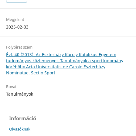
Megjelent
2025-02-03
Folyóirat szám
Évf. 40 (2013): Az Eszterházy Károly Katolikus Egyetem
tudományos közleményei. Tanulmányok a sporttudomány
köréből = Acta Universitatis de Carolo Eszterházy
Nominatae. Sectio Sport
Rovat
Tanulmányok
Információ
Olvasóknak