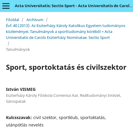
Acta Universitatis: Sectio Sport - Acta Universitatis de Carolo Eszterházy Nominatae
Főoldal
/
Archívum
/
Évf. 40 (2013): Az Eszterházy Károly Katolikus Egyetem tudományos
közleményei. Tanulmányok a sporttudomány köréből = Acta
Universitatis de Carolo Eszterházy Nominatae. Sectio Sport
/
Tanulmányok
Sport, sportoktatás és civilszektor
István VISMEG
Eszterházy Károly Főiskola Comenius Kar, Reáltudományi Intézet,
Sárospatak
Kulcsszavak:
civil szektor, sportklub, sportoktatás,
utánpótlás nevelés