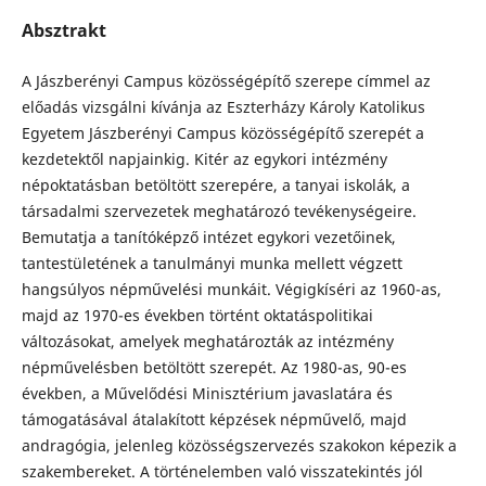
Absztrakt
A Jászberényi Campus közösségépítő szerepe címmel az
előadás vizsgálni kívánja az Eszterházy Károly Katolikus
Egyetem Jászberényi Campus közösségépítő szerepét a
kezdetektől napjainkig. Kitér az egykori intézmény
népoktatásban betöltött szerepére, a tanyai iskolák, a
társadalmi szervezetek meghatározó tevékenységeire.
Bemutatja a tanítóképző intézet egykori vezetőinek,
tantestületének a tanulmányi munka mellett végzett
hangsúlyos népművelési munkáit. Végigkíséri az 1960-as,
majd az 1970-es években történt oktatáspolitikai
változásokat, amelyek meghatározták az intézmény
népművelésben betöltött szerepét. Az 1980-as, 90-es
években, a Művelődési Minisztérium javaslatára és
támogatásával átalakított képzések népművelő, majd
andragógia, jelenleg közösségszervezés szakokon képezik a
szakembereket. A történelemben való visszatekintés jól