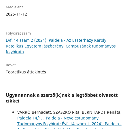
Megjelent
2025-11-12
Folyóirat szám
Évf. 14 szám 2 (2024): Paideia - Az Eszterházy Károly
Katolikus Egyetem Jászberényi Campusának tudományos
folyóirata
Rovat
Teoretikus áttekintés
Ugyanannak a szerző(k)nek a legtöbbet olvasott
cikkei
VARRÓ Bernadett, SZASZKÓ Rita, BERNHARDT Renáta,
Paideia 14/1.
,
Paideia - Neveléstudományi
Tudományos Folyóirat: Évf. 14 szám 1 (2024): Paideia -