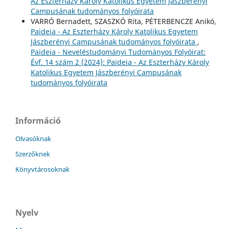
Az Eszterházy Károly Katolikus Egyetem Jászberényi
Campusának tudományos folyóirata
VARRÓ Bernadett, SZASZKÓ Rita, PÉTERBENCZE Anikó,
Paideia - Az Eszterházy Károly Katolikus Egyetem
Jászberényi Campusának tudományos folyóirata
,
Paideia - Neveléstudományi Tudományos Folyóirat:
Évf. 14 szám 2 (2024): Paideia - Az Eszterházy Károly
Katolikus Egyetem Jászberényi Campusának
tudományos folyóirata
Információ
Olvasóknak
Szerzőknek
Könyvtárosoknak
Nyelv