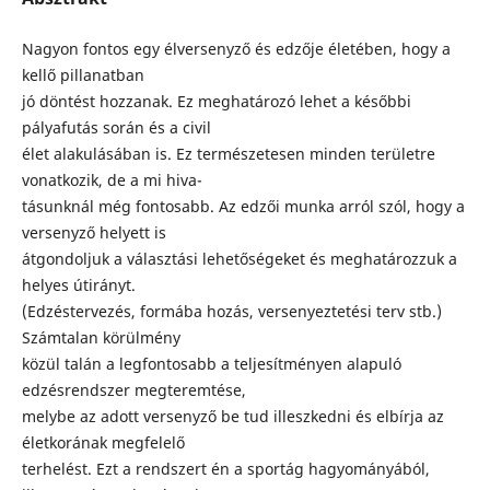
Nagyon fontos egy élversenyző és edzője életében, hogy a
kellő pillanatban
jó döntést hozzanak. Ez meghatározó lehet a későbbi
pályafutás során és a civil
élet alakulásában is. Ez természetesen minden területre
vonatkozik, de a mi hiva-
tásunknál még fontosabb. Az edzői munka arról szól, hogy a
versenyző helyett is
átgondoljuk a választási lehetőségeket és meghatározzuk a
helyes útirányt.
(Edzéstervezés, formába hozás, versenyeztetési terv stb.)
Számtalan körülmény
közül talán a legfontosabb a teljesítményen alapuló
edzésrendszer megteremtése,
melybe az adott versenyző be tud illeszkedni és elbírja az
életkorának megfelelő
terhelést. Ezt a rendszert én a sportág hagyományából,