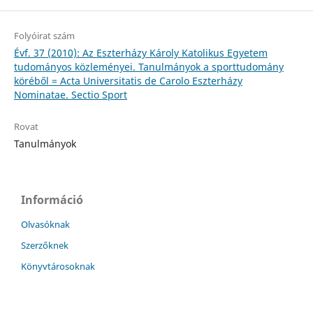
Folyóirat szám
Évf. 37 (2010): Az Eszterházy Károly Katolikus Egyetem
tudományos közleményei. Tanulmányok a sporttudomány
köréből = Acta Universitatis de Carolo Eszterházy
Nominatae. Sectio Sport
Rovat
Tanulmányok
Információ
Olvasóknak
Szerzőknek
Könyvtárosoknak