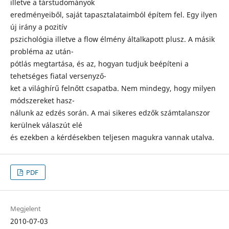
illetve a társtudományok
eredményeiből, saját tapasztalataimból építem fel. Egy ilyen
új irány a pozitív
pszichológia illetve a flow élmény általkapott plusz. A másik
probléma az után-
pótlás megtartása, és az, hogyan tudjuk beépíteni a
tehetséges fiatal versenyző-
ket a világhírű felnőtt csapatba. Nem mindegy, hogy milyen
módszereket hasz-
nálunk az edzés során. A mai sikeres edzők számtalanszor
kerülnek válaszút elé
és ezekben a kérdésekben teljesen magukra vannak utalva.
PDF
Megjelent
2010-07-03