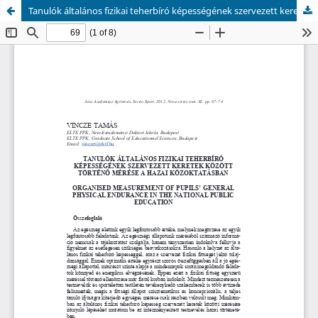
Tanulók általános fizikai teherbíró képességének szervezett keretek között történő mérése a hazai közoktatásban