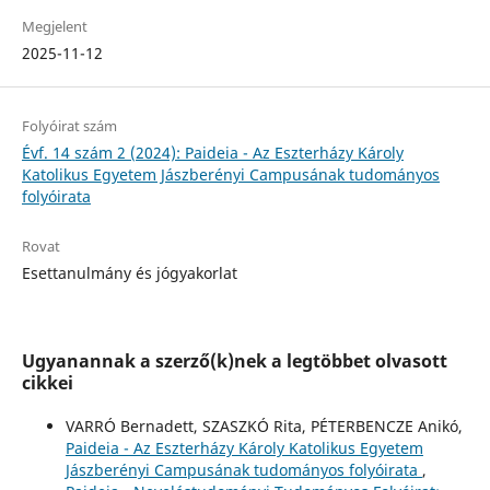
Megjelent
2025-11-12
Folyóirat szám
Évf. 14 szám 2 (2024): Paideia - Az Eszterházy Károly
Katolikus Egyetem Jászberényi Campusának tudományos
folyóirata
Rovat
Esettanulmány és jógyakorlat
Ugyanannak a szerző(k)nek a legtöbbet olvasott
cikkei
VARRÓ Bernadett, SZASZKÓ Rita, PÉTERBENCZE Anikó,
Paideia - Az Eszterházy Károly Katolikus Egyetem
Jászberényi Campusának tudományos folyóirata
,