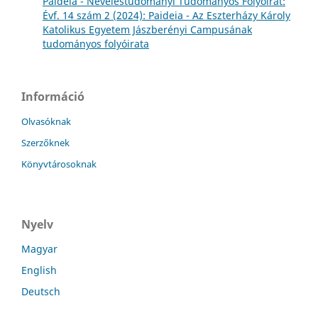
Paideia - Neveléstudományi Tudományos Folyóirat:
Évf. 14 szám 2 (2024): Paideia - Az Eszterházy Károly
Katolikus Egyetem Jászberényi Campusának
tudományos folyóirata
Információ
Olvasóknak
Szerzőknek
Könyvtárosoknak
Nyelv
Magyar
English
Deutsch