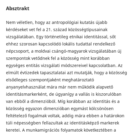
Absztrakt
Nem véletlen, hogy az antropológiai kutatás újabb
kérdéseket vet fel a 21. század közösségtípusainak
vizsgálatában. Egy történetileg etnikai identitással, sőt
ehhez szorosan kapcsolódó lokális tudattal rendelkező
népcsoport, a moldvai csángó-magyarok vizsgálatában új
szempontok vetődnek fel a közösség mint korábban
egységes entitás vizsgálati módszereivel kapcsolatban. Az
elmúlt évtizedek tapasztalatai azt mutatják, hogy a közösség
elsődleges szempontjaként meghatároztató
anyanyelvhasználat mára már nem működik alapvető
identitásmarkerként, de úgyanígy a vallás is kiszorulóban
van ebből a dimenzióból. Míg korábban az identitás és a
közösség egyazon dimenzióban egymást kölcsönösen
feltételező fogalmak voltak, addig mára ebben a határokon
túli népességben fellazultak az identitásképző markerek
keretei. A munkamigrációs folyamatok következtében a