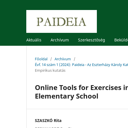
Aktuális
Archívum
Szerkesztőség
Beküld
Főoldal
/
Archívum
/
Évf. 14 szám 1 (2024): Paideia - Az Eszterházy Károly
Empirikus kutatás
Online Tools for Exercises 
Elementary School
SZASZKÓ Rita