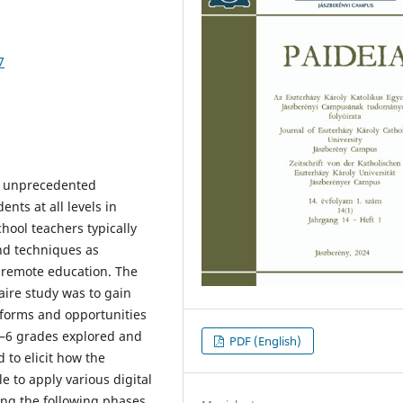
7
d unprecedented
nts at all levels in
ool teachers typically
nd techniques as
al remote education. The
aire study was to gain
atforms and opportunities
1–6 grades explored and
PDF (English)
to elicit how the
 to apply various digital
ing the following phases