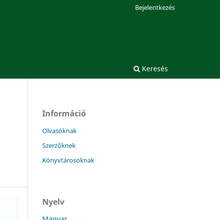
Bejelentkezés
Keresés
Információ
Olvasóknak
Szerzőknek
Könyvtárosoknak
Nyelv
Magyar