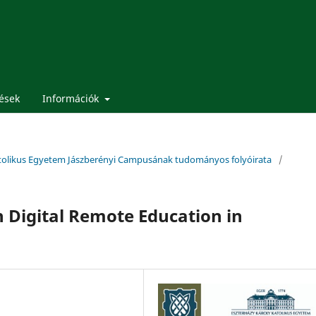
ések
Információk
 Katolikus Egyetem Jászberényi Campusának tudományos folyóirata
/
in Digital Remote Education in