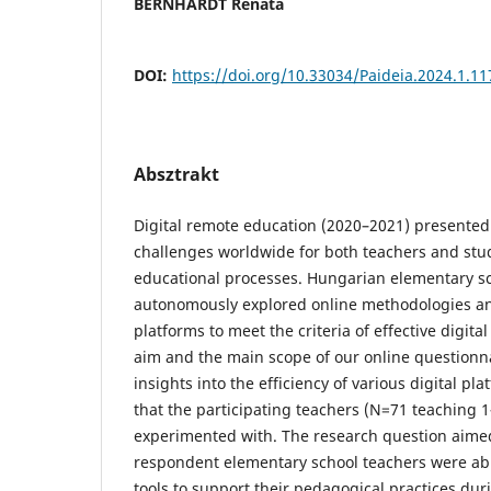
BERNHARDT Renáta
DOI:
https://doi.org/10.33034/Paideia.2024.1.11
Absztrakt
Digital remote education (2020–2021) presente
challenges worldwide for both teachers and stude
educational processes. Hungarian elementary sch
autonomously explored online methodologies a
platforms to meet the criteria of effective digit
aim and the main scope of our online questionn
insights into the efficiency of various digital pl
that the participating teachers (N=71 teaching 
experimented with. The research question aimed 
respondent elementary school teachers were able
tools to support their pedagogical practices dur