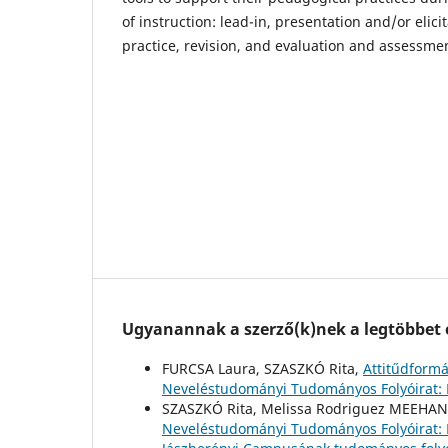
of instruction: lead-in, presentation and/or elici
practice, revision, and evaluation and assessme
Ugyanannak a szerző(k)nek a legtöbbet o
FURCSA Laura, SZASZKÓ Rita,
Attitűdformá
Neveléstudományi Tudományos Folyóirat: Év
SZASZKÓ Rita, Melissa Rodriguez MEEHA
Neveléstudományi Tudományos Folyóirat: Év