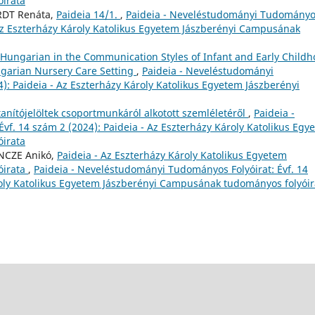
irata
RDT Renáta,
Paideia 14/1.
,
Paideia - Neveléstudományi Tudomány
- Az Eszterházy Károly Katolikus Egyetem Jászberényi Campusának
 Hungarian in the Communication Styles of Infant and Early Child
ngarian Nursery Care Setting
,
Paideia - Neveléstudományi
): Paideia - Az Eszterházy Károly Katolikus Egyetem Jászberényi
 tanítójelöltek csoportmunkáról alkotott szemléletéről
,
Paideia -
f. 14 szám 2 (2024): Paideia - Az Eszterházy Károly Katolikus Egy
irata
NCZE Anikó,
Paideia - Az Eszterházy Károly Katolikus Egyetem
óirata
,
Paideia - Neveléstudományi Tudományos Folyóirat: Évf. 14
ároly Katolikus Egyetem Jászberényi Campusának tudományos folyóir