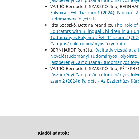
Jászberényi Campusának tudományos folyó
VARRÓ Bernadett, SZASZKÓ Rita, BERNHA
Folyóirat: Évf. 14 szám 1 (2024): Paideia 
tudományos folyóirata
Rita Szaszkó, Bettina Mandics,
The Role of
Educators with Bilingual Children in a Hu
Tudományos Folyóirat: Évf. 14 szám 2 (2024
Campusának tudományos folyóirata
BERNHARDT Renáta,
Kvalitatív vizsgálat a
Neveléstudományi Tudományos Folyóirat: Év
Jászberényi Campusának tudományos folyó
VARRÓ Bernadett, SZASZKÓ Rita, PÉTERBE
Jászberényi Campusának tudományos foly
szám 2 (2024): Paideia - Az Eszterházy K
Kiadói adatok: