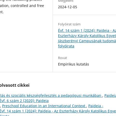
Megjelent
tation, controlled and free
2024-12-05
nt.
Folyóirat szám
Évf. 14 szám 1 (2024): Paideia - A
Eszterházy Károly Katolikus Egy
Jászberényi Campusának tudom
folyóirata
Rovat
Empirikus kutatás
lvasott cikkei
lás és szociális készségfejlesztés a pedagógusi munkában
,
Paidei
f. 6 szám 2 (2020): Paideia
N,
Preschool Education in an International Context
,
Paideia -
f. 14 szám 1 (2024): Paideia - Az Eszterházy Károly Katolikus Egy