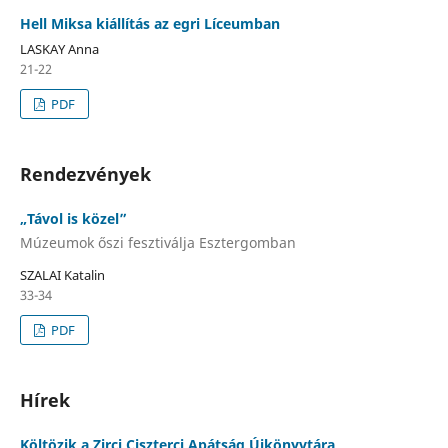
Hell Miksa kiállítás az egri Líceumban
LASKAY Anna
21-22
PDF
Rendezvények
„Távol is közel”
Múzeumok őszi fesztiválja Esztergomban
SZALAI Katalin
33-34
PDF
Hírek
Költözik a Zirci Ciszterci Apátság Újkönyvtára