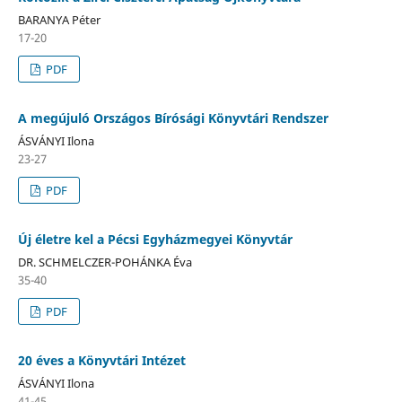
BARANYA Péter
17-20
PDF
A megújuló Országos Bírósági Könyvtári Rendszer
ÁSVÁNYI Ilona
23-27
PDF
Új életre kel a Pécsi Egyházmegyei Könyvtár
DR. SCHMELCZER-POHÁNKA Éva
35-40
PDF
20 éves a Könyvtári Intézet
ÁSVÁNYI Ilona
41-45