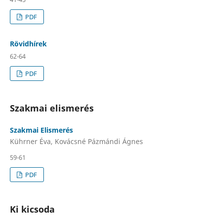
PDF
Rövidhírek
62-64
PDF
Szakmai elismerés
Szakmai Elismerés
Kührner Éva, Kovácsné Pázmándi Ágnes
59-61
PDF
Ki kicsoda