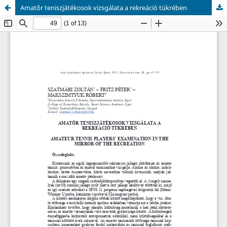
Amatőr teniszjátékosok vizsgálata a rekreáció tükrében