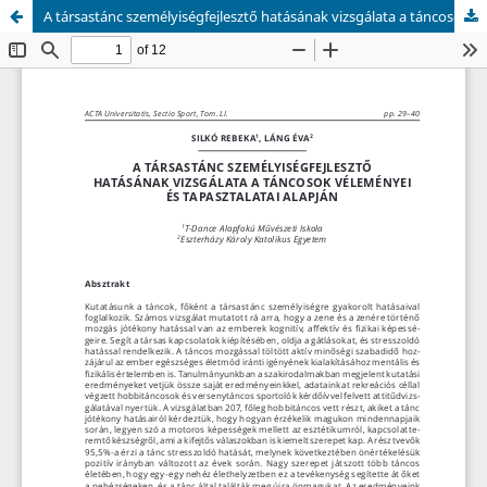
A társastánc személyiségfejlesztő hatásának vizsgálata a táncosok véleményei és tapasztalatai alapján