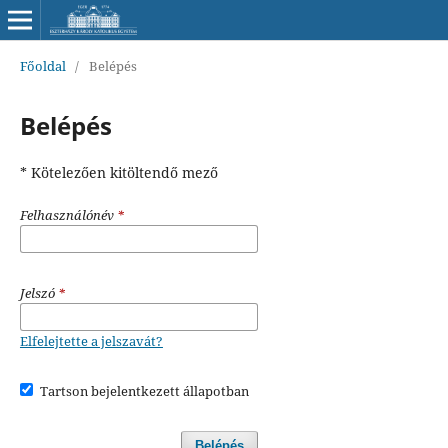
Főoldal
/
Belépés
Belépés
* Kötelezően kitöltendő mező
Felhasználónév
*
Jelszó
*
Elfelejtette a jelszavát?
Tartson bejelentkezett állapotban
Belépés