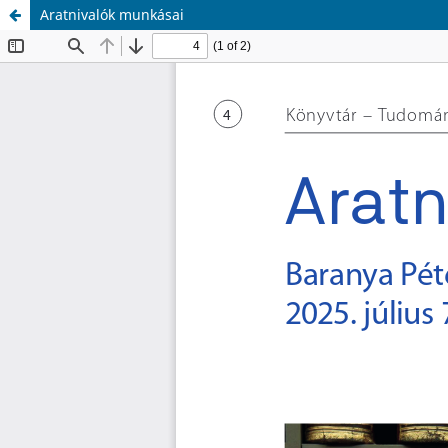
Aratnivalók munkásai