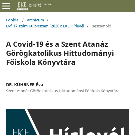
Főoldal
/
Archívum
/
Évf. 17 szám Különszám (2020): EKE Hírlevél
/
Beszámoló
A Covid-19 és a Szent Atanáz
Görögkatolikus Hittudományi
Főiskola Könyvtára
DR. KÜHRNER Éva
Szent Atanáz Görögkatolikus Hittudományi Főiskola Könyvtára