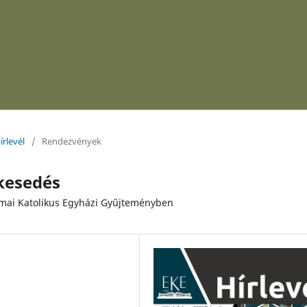
írlevél
/
Rendezvények
lkesedés
mai Katolikus Egyházi Gyűjteményben