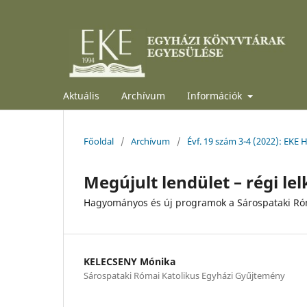
Aktuális
Archívum
Információk
Főoldal
/
Archívum
/
Évf. 19 szám 3-4 (2022): EKE H
Megújult lendület – régi le
Hagyományos és új programok a Sárospataki Ró
KELECSENY Mónika
Sárospataki Római Katolikus Egyházi Gyűjtemény