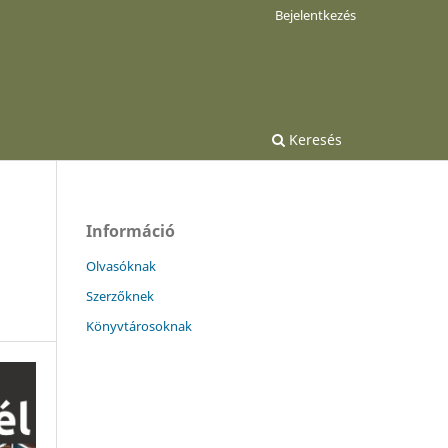
Bejelentkezés
Keresés
Információ
Olvasóknak
Szerzőknek
Könyvtárosoknak