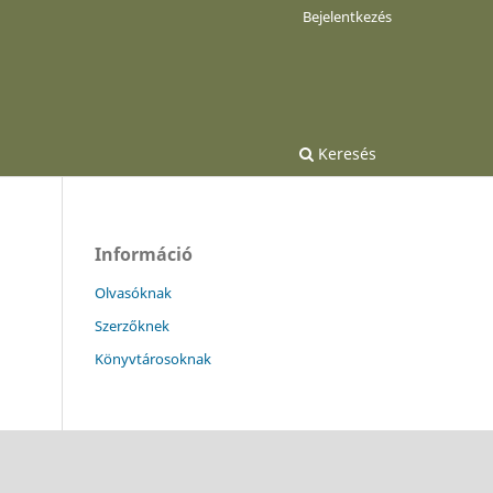
Bejelentkezés
Keresés
Információ
Olvasóknak
Szerzőknek
Könyvtárosoknak